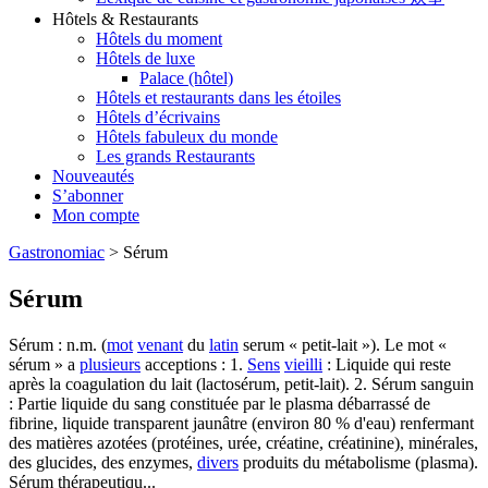
Hôtels & Restaurants
Hôtels du moment
Hôtels de luxe
Palace (hôtel)
Hôtels et restaurants dans les étoiles
Hôtels d’écrivains
Hôtels fabuleux du monde
Les grands Restaurants
Nouveautés
S’abonner
Mon compte
Gastronomiac
>
Sérum
Sérum
Sérum : n.m. (
mot
venant
du
latin
serum « petit-lait »). Le mot «
sérum » a
plusieurs
acceptions : 1.
Sens
vieilli
: Liquide qui reste
après la coagulation du lait (lactosérum, petit-lait). 2. Sérum sanguin
: Partie liquide du sang constituée par le plasma débarrassé de
fibrine, liquide transparent jaunâtre (environ 80 % d'eau) renfermant
des matières azotées (protéines, urée, créatine, créatinine), minérales,
des glucides, des enzymes,
divers
produits du métabolisme (plasma).
Sérum thérapeutiqu...