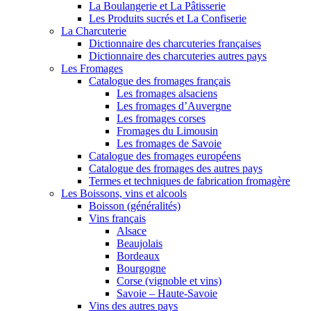
La Boulangerie et La Pâtisserie
Les Produits sucrés et La Confiserie
La Charcuterie
Dictionnaire des charcuteries françaises
Dictionnaire des charcuteries autres pays
Les Fromages
Catalogue des fromages français
Les fromages alsaciens
Les fromages d’Auvergne
Les fromages corses
Fromages du Limousin
Les fromages de Savoie
Catalogue des fromages européens
Catalogue des fromages des autres pays
Termes et techniques de fabrication fromagère
Les Boissons, vins et alcools
Boisson (généralités)
Vins français
Alsace
Beaujolais
Bordeaux
Bourgogne
Corse (vignoble et vins)
Savoie – Haute-Savoie
Vins des autres pays