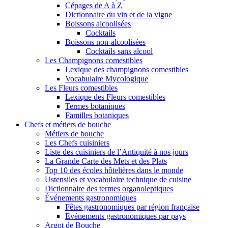
Cépages de A à Z
Dictionnaire du vin et de la vigne
Boissons alcoolisées
Cocktails
Boissons non-alcoolisées
Cocktails sans alcool
Les Champignons comestibles
Lexique des champignons comestibles
Vocabulaire Mycologique
Les Fleurs comestibles
Lexique des Fleurs comestibles
Termes botaniques
Familles botaniques
Chefs et métiers de bouche
Métiers de bouche
Les Chefs cuisiniers
Liste des cuisiniers de l’Antiquité à nos jours
La Grande Carte des Mets et des Plats
Top 10 des écoles hôtelières dans le monde
Ustensiles et vocabulaire technique de cuisine
Dictionnaire des termes organoleptiques
Événements gastronomiques
Fêtes gastronomiques par région française
Evénements gastronomiques par pays
Argot de Bouche