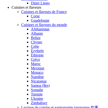
Diner Lingo
Cuisines et flaveurs
Cuisines et flaveurs de France
Corse
Guadeloupe
Cuisines et flaveurs du monde
Afghanistan
Albanie
Belize
Chypre
Crète
Érythrée
Éthiopie
Grèce
Maroc
Mexique
Monaco
Namibie
Nicaragua
Samoa (îles)
Somalie
Turquie
Ukraine
Zimbabwe
Lexique de cuisine et gastronomie japonaises 炊事