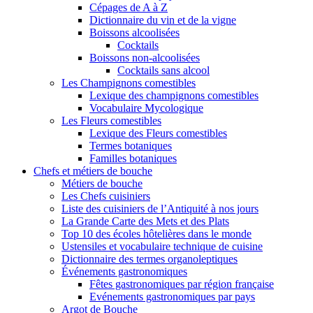
Cépages de A à Z
Dictionnaire du vin et de la vigne
Boissons alcoolisées
Cocktails
Boissons non-alcoolisées
Cocktails sans alcool
Les Champignons comestibles
Lexique des champignons comestibles
Vocabulaire Mycologique
Les Fleurs comestibles
Lexique des Fleurs comestibles
Termes botaniques
Familles botaniques
Chefs et métiers de bouche
Métiers de bouche
Les Chefs cuisiniers
Liste des cuisiniers de l’Antiquité à nos jours
La Grande Carte des Mets et des Plats
Top 10 des écoles hôtelières dans le monde
Ustensiles et vocabulaire technique de cuisine
Dictionnaire des termes organoleptiques
Événements gastronomiques
Fêtes gastronomiques par région française
Evénements gastronomiques par pays
Argot de Bouche