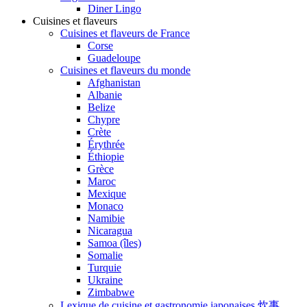
Diner Lingo
Cuisines et flaveurs
Cuisines et flaveurs de France
Corse
Guadeloupe
Cuisines et flaveurs du monde
Afghanistan
Albanie
Belize
Chypre
Crète
Érythrée
Éthiopie
Grèce
Maroc
Mexique
Monaco
Namibie
Nicaragua
Samoa (îles)
Somalie
Turquie
Ukraine
Zimbabwe
Lexique de cuisine et gastronomie japonaises 炊事