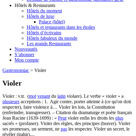
Hôtels & Restaurants
Hôtels du moment
Hôtels de luxe
Palace (hôtel)
Hôtels et restaurants dans les étoiles
Hôtels d’écrivains
Hôtels fabuleux du monde
Les grands Restaurants
Nouveautés
S’abonner
Mon compte
Gastronomiac
>
Violer
Violer
Violer : v.tr. (
mot
venant
du
latin
violare). Le verbe « violer » a
plusieurs
acceptions : 1. Agir contre, porter atteinte à (ce qu'on doit
respecter), faire violence à… Violer les lois, la Constitution
(enfreindre, transgresser). – Citation du dramaturge et poète français
Jean Racine (1639-1699) : «
Peut
violer enfin les droits les
plus
sacrés » (profaner). Violer des règles, des principes (braver). Violer
ses promesses, un serment, ne
pas
les respecter. Violer un secret, le
révéler (trahir)....