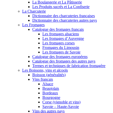
La Boulangerie et La Pâtisserie
Les Produits sucrés et La Confiserie
La Charcuterie
Dictionnaire des charcuteries françaises
Dictionnaire des charcuteries autres pays
Les Fromages
Catalogue des fromages français
Les fromages alsaciens
Les fromages d’Auvergne
Les fromages corses
Fromages du Limousin
Les fromages de Savoie
Catalogue des fromages européens
Catalogue des fromages des autres pays
Termes et techniques de fabrication fromagère
Les Boissons, vins et alcools
Boisson (généralités)
Vins français
Alsace
Beaujolais
Bordeaux
Bourgogne
Corse (vignoble et vins)
Savoie – Haute-Savoie
Vins des autres pays