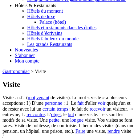
Hôtels & Restaurants
Hôtels du moment
Hôtels de luxe
Palace (hôtel)
Hôtels et restaurants dans les étoiles
Hôtels d’écrivains
Hôtels fabuleux du monde
Les grands Restaurants
Nouveautés
S’abonner
Mon compte
Gastronomiac
>
Visite
Visite
Visite : n.f. (
mot
venant
de visiter). Le mot « visite » a plusieurs
acceptions : I ) D'une
personne
: 1. Le
fait
d'aller
voir
quelqu'un et
de rester avec lui un
certain
temps
; le fait de
recevoir
un visiteur. ➙
entrevue, 1.
rencontre
. L'
objet
, le
but
d'une visite. Tels sont les
motifs de sa visite. Une
petite
, une
longue
visite. Vos visites se font
rares. Visite de politesse, de courtoisie. L'heure des visites (dans une
pension, un hôpital, une prison, etc.).
Faire
une visite,
rendre
visite
à...