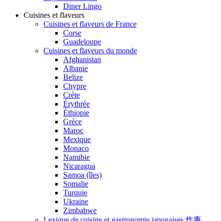
Diner Lingo
Cuisines et flaveurs
Cuisines et flaveurs de France
Corse
Guadeloupe
Cuisines et flaveurs du monde
Afghanistan
Albanie
Belize
Chypre
Crète
Érythrée
Éthiopie
Grèce
Maroc
Mexique
Monaco
Namibie
Nicaragua
Samoa (îles)
Somalie
Turquie
Ukraine
Zimbabwe
Lexique de cuisine et gastronomie japonaises 炊事