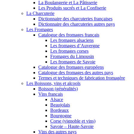
La Boulangerie et La Pâtisserie
Les Produits sucrés et La Confiserie
La Charcuterie
Dictionnaire des charcuteries françaises
Dictionnaire des charcuteries autres pays
Les Fromages
Catalogue des fromages français
Les fromages alsaciens
Les fromages d’Auvergne
Les fromages corses
Fromages du Limousin
Les fromages de Savoie
Catalogue des fromages européens
Catalogue des fromages des autres pays
Termes et techniques de fabrication fromagère
Les Boissons, vins et alcools
Boisson (généralités)
Vins français
Alsace
Beaujolais
Bordeaux
Bourgogne
Corse (vignoble et vins)
Savoie – Haute-Savoie
Vins des autres pays