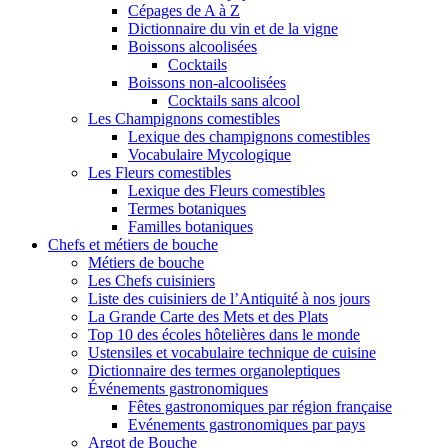
Cépages de A à Z
Dictionnaire du vin et de la vigne
Boissons alcoolisées
Cocktails
Boissons non-alcoolisées
Cocktails sans alcool
Les Champignons comestibles
Lexique des champignons comestibles
Vocabulaire Mycologique
Les Fleurs comestibles
Lexique des Fleurs comestibles
Termes botaniques
Familles botaniques
Chefs et métiers de bouche
Métiers de bouche
Les Chefs cuisiniers
Liste des cuisiniers de l’Antiquité à nos jours
La Grande Carte des Mets et des Plats
Top 10 des écoles hôtelières dans le monde
Ustensiles et vocabulaire technique de cuisine
Dictionnaire des termes organoleptiques
Événements gastronomiques
Fêtes gastronomiques par région française
Evénements gastronomiques par pays
Argot de Bouche