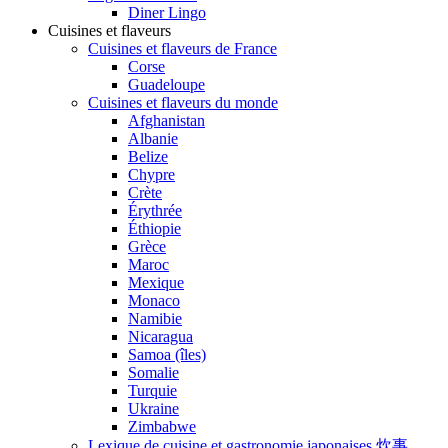
Diner Lingo
Cuisines et flaveurs
Cuisines et flaveurs de France
Corse
Guadeloupe
Cuisines et flaveurs du monde
Afghanistan
Albanie
Belize
Chypre
Crète
Érythrée
Éthiopie
Grèce
Maroc
Mexique
Monaco
Namibie
Nicaragua
Samoa (îles)
Somalie
Turquie
Ukraine
Zimbabwe
Lexique de cuisine et gastronomie japonaises 炊事