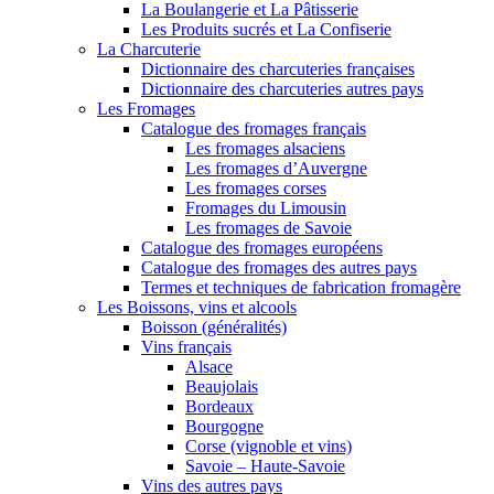
La Boulangerie et La Pâtisserie
Les Produits sucrés et La Confiserie
La Charcuterie
Dictionnaire des charcuteries françaises
Dictionnaire des charcuteries autres pays
Les Fromages
Catalogue des fromages français
Les fromages alsaciens
Les fromages d’Auvergne
Les fromages corses
Fromages du Limousin
Les fromages de Savoie
Catalogue des fromages européens
Catalogue des fromages des autres pays
Termes et techniques de fabrication fromagère
Les Boissons, vins et alcools
Boisson (généralités)
Vins français
Alsace
Beaujolais
Bordeaux
Bourgogne
Corse (vignoble et vins)
Savoie – Haute-Savoie
Vins des autres pays