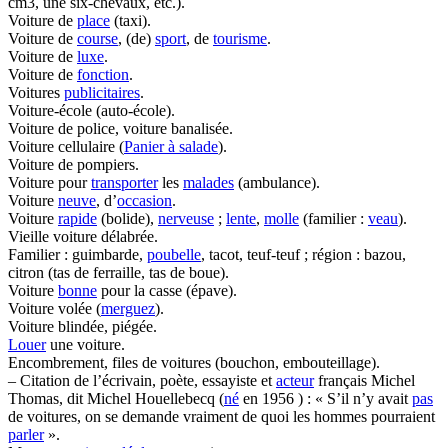
cm3, une six-chevaux, etc.).
Voiture de
place
(taxi).
Voiture de
course
, (de)
sport
, de
tourisme
.
Voiture de
luxe
.
Voiture de
fonction
.
Voitures
publicitaires
.
Voiture-école (auto-école).
Voiture de police, voiture banalisée.
Voiture cellulaire (
Panier à salade
).
Voiture de pompiers.
Voiture pour
transporter
les
malades
(ambulance).
Voiture
neuve
, d’
occasion
.
Voiture
rapide
(bolide),
nerveuse
;
lente
,
molle
(familier :
veau
).
Vieille voiture délabrée.
Familier : guimbarde,
poubelle
, tacot, teuf-teuf ; région : bazou,
citron (tas de ferraille, tas de boue).
Voiture
bonne
pour la casse (épave).
Voiture volée (
merguez
).
Voiture blindée, piégée.
Louer
une voiture.
Encombrement, files de voitures (bouchon, embouteillage).
– Citation de l’écrivain, poète, essayiste et
acteur
français Michel
Thomas, dit Michel Houellebecq (
né
en 1956 ) : « S’il n’y avait
pas
de voitures, on se demande vraiment de quoi les hommes pourraient
parler
».