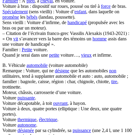
Familier
: À
pied
, à
cheval
, en voiture.
Voiture à bras : dispositif sur roues, poussé ou tiré à
force
de bras.
Spécialement
(sens vieilli) : Voiture d’
enfant
, dans laquelle on
promène
les
bébés
(landau, poussette).
Sens vieilli : Voiture d’infirme, de
handicapé
(propulsée avec les
bras ou par un moteur).
– Citation de l’écrivain franco-grec Vassilis Alexakis (1943-2021) :
« On
vit
s’avancer vers la barre des témoins un
homme
assis dans
une voiture de handicapé ».
Familier :
Petite
voiture.
Quand je serai dans une
petite
voiture…,
vieux
et infirme.
B. Véhicule
automobile
(voiture automobile)
Remarque : Voiture, qui ne
désigne
que les automobiles
non
utilitaires, tend à supplanter automobile et auto : auto, automobile ;
familier : bagnole, caisse, région : char, chignole, chiotte,
tire
,
trottinette.
Moteur, châssis, carrosserie d’une voiture.
Voiture
puissante
.
Voiture décapotable, à toit
ouvrant
, à hayon.
Voiture à deux, quatre portes (elliptique : Une deux, une quatre
portes).
Voiture
thermique
,
électrique
.
Voiture
autonome
.
Voiture
désignée
par sa cylindrée, sa
puissance
(une 2,4 l, une 1 100