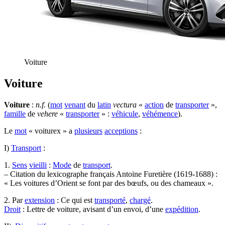
Voiture
Voiture
Voiture
:
n.f.
(
mot
venant
du
latin
vectura
«
action
de
transporter
»,
famille
de
vehere
«
transporter
» :
véhicule
,
véhémence
).
Le
mot
« voiturex » a
plusieurs
acceptions
:
I)
Transport
:
1.
Sens
vieilli
:
Mode
de
transport
.
– Citation du lexicographe français Antoine Furetière (1619-1688) :
« Les voitures d’Orient se font par des bœufs, ou des chameaux ».
2. Par
extension
: Ce qui est
transporté
,
chargé
.
Droit
: Lettre de voiture, avisant d’un envoi, d’une
expédition
.