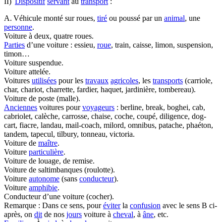
II)
Dispositif
servant
au
transport
:
A. Véhicule monté sur roues,
tiré
ou poussé par un
animal
, une
personne
.
Voiture à deux, quatre roues.
Parties
d’une voiture : essieu,
roue
, train, caisse, limon, suspension,
timon…
Voiture suspendue.
Voiture attelée.
Voitures
utilisées
pour les
travaux
agricoles
, les
transports
(carriole,
char, chariot, charrette, fardier, haquet, jardinière, tombereau).
Voiture de poste (malle).
Anciennes
voitures pour
voyageurs
: berline, break, boghei, cab,
cabriolet, calèche, carrosse, chaise, coche, coupé, diligence, dog-
cart, fiacre, landau, mail-coach, milord, omnibus, patache, phaéton,
tandem, tapecul, tilbury, tonneau, victoria.
Voiture de
maître
.
Voiture
particulière
.
Voiture de louage, de remise.
Voiture de saltimbanques (roulotte).
Voiture
autonome
(sans
conducteur
).
Voiture
amphibie
.
Conducteur d’une voiture (cocher).
Remarque : Dans ce sens, pour
éviter
la
confusion
avec le sens B ci-
après, on
dit
de nos
jours
voiture à
cheval
, à
âne
, etc.