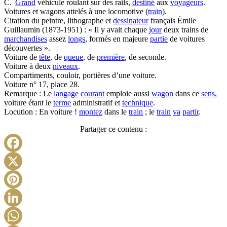
C.
Grand
véhicule roulant sur des rails,
destiné
aux
voyageurs
.
Voitures et wagons attelés à une locomotive (
train
).
Citation du peintre, lithographe et
dessinateur
français Émile
Guillaumin (1873-1951) : « Il y avait chaque
jour
deux trains de
marchandises
assez
longs
, formés en majeure
partie
de voitures
découvertes ».
Voiture de
tête
, de
queue
, de
première
, de seconde.
Voiture à deux
niveaux
.
Compartiments, couloir, portières d’une voiture.
Voiture n° 17, place 28.
Remarque : Le
langage
courant
emploie aussi
wagon
dans ce
sens
,
voiture étant le
terme
administratif et
technique
.
Locution : En voiture !
montez
dans le
train
; le
train
va
partir
.
Partager ce contenu :
Facebook
X
Pinterest
LinkedIn