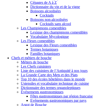
Cépages de A à Z
Dictionnaire du vin et de la vigne
Boissons alcoolisées
Cocktails
Boissons non-alcoolisées
Cocktails sans alcool
Les Champignons comestibles
Lexique des champignons comestibles
Vocabulaire Mycologique
Les Fleurs comestibles
Lexique des Fleurs comestibles
Termes botaniques
Familles botaniques
Chefs et métiers de bouche
Métiers de bouche
Les Chefs cuisiniers
Liste des cuisiniers de l’Antiquité à nos jours
La Grande Carte des Mets et des Plats
Top 10 des écoles hôtelières dans le monde
Ustensiles et vocabulaire technique de cuisine
Dictionnaire des termes organoleptiques
Événements gastronomiques
Fêtes gastronomiques par région française
Evénements gastronomiques par pays
Argot de Bouche