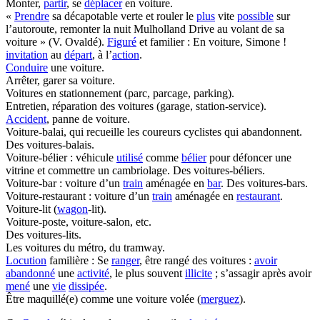
Monter,
partir
, se
déplacer
en voiture.
«
Prendre
sa décapotable verte et rouler le
plus
vite
possible
sur
l’autoroute, remonter la nuit Mulholland Drive au volant de sa
voiture » (V. Ovaldé).
Figuré
et familier : En voiture, Simone !
invitation
au
départ
, à l’
action
.
Conduire
une voiture.
Arrêter, garer sa voiture.
Voitures en stationnement (parc, parcage, parking).
Entretien, réparation des voitures (garage, station-service).
Accident
, panne de voiture.
Voiture-balai, qui recueille les coureurs cyclistes qui abandonnent.
Des voitures-balais.
Voiture-bélier : véhicule
utilisé
comme
bélier
pour défoncer une
vitrine et commettre un cambriolage. Des voitures-béliers.
Voiture-bar : voiture d’un
train
aménagée en
bar
. Des voitures-bars.
Voiture-restaurant : voiture d’un
train
aménagée en
restaurant
.
Voiture-lit (
wagon
-lit).
Voiture-poste, voiture-salon, etc.
Des voitures-lits.
Les voitures du métro, du tramway.
Locution
familière : Se
ranger
, être rangé des voitures :
avoir
abandonné
une
activité
, le plus souvent
illicite
; s’assagir après avoir
mené
une
vie
dissipée
.
Être maquillé(e) comme une voiture volée (
merguez
).