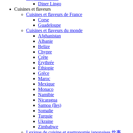
Diner Lingo
Cuisines et flaveurs
Cuisines et flaveurs de France
Corse
Guadeloupe
Cuisines et flaveurs du monde
Afghanistan
Albanie
Belize
Chypre
Crète
Érythrée
Éthiopie
Grèce
Maroc
Mexique
Monaco
Namibie
Nicaragua
Samoa (îles)
Somalie
Turquie
Ukraine
Zimbabwe
Lexique de cuisine et gastronomie japonaises 炊事