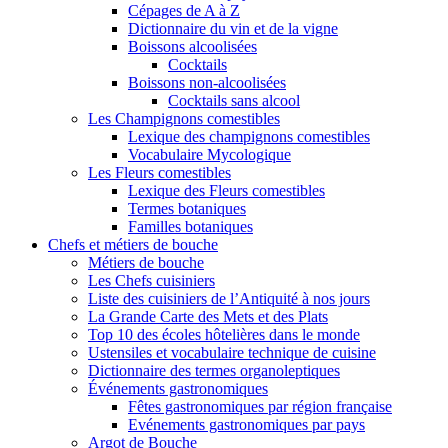
Cépages de A à Z
Dictionnaire du vin et de la vigne
Boissons alcoolisées
Cocktails
Boissons non-alcoolisées
Cocktails sans alcool
Les Champignons comestibles
Lexique des champignons comestibles
Vocabulaire Mycologique
Les Fleurs comestibles
Lexique des Fleurs comestibles
Termes botaniques
Familles botaniques
Chefs et métiers de bouche
Métiers de bouche
Les Chefs cuisiniers
Liste des cuisiniers de l’Antiquité à nos jours
La Grande Carte des Mets et des Plats
Top 10 des écoles hôtelières dans le monde
Ustensiles et vocabulaire technique de cuisine
Dictionnaire des termes organoleptiques
Événements gastronomiques
Fêtes gastronomiques par région française
Evénements gastronomiques par pays
Argot de Bouche