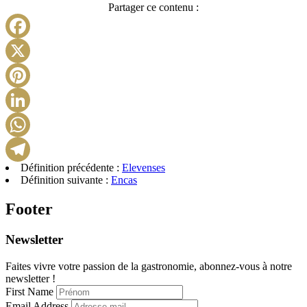
Partager ce contenu :
Facebook
X
Pinterest
LinkedIn
WhatsApp
Définition précédente :
Elevenses
Telegram
Définition suivante :
Encas
Footer
Newsletter
Faites vivre votre passion de la gastronomie, abonnez-vous à notre
newsletter !
First Name
Email Address