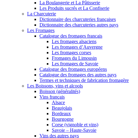
La Boulangerie et La Pâtisserie
Les Produits sucrés et La Confiserie
La Charcuterie
Dictionnaire des charcuteries françaises
Dictionnaire des charcuteries autres pays
Les Fromages
Catalogue des fromages français
Les fromages alsaciens
Les fromages d’Auvergne
Les fromages corses
Fromages du Limousin
Les fromages de Savoie
Catalogue des fromages européens
Catalogue des fromages des autres pays
Termes et techniques de fabrication fromagère
Les Boissons, vins et alcools
Boisson (généralités)
Vins français
Alsace
Beaujolais
Bordeaux
Bourgogne
Corse (vignoble et vins)
Savoie – Haute-Savoie
Vins des autres pays