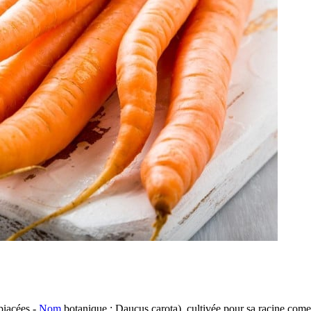
iacées -
Nom
botanique : Daucus carota), cultivée pour sa racine comes