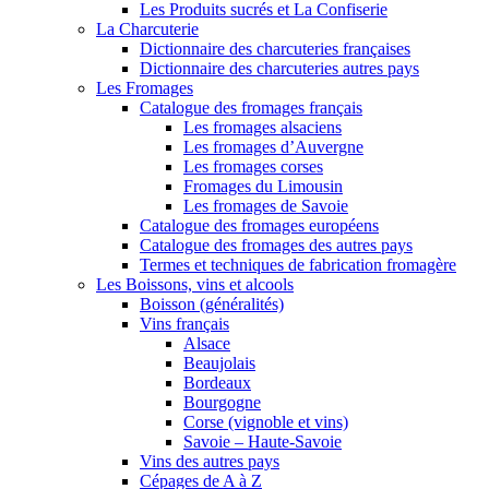
Les Produits sucrés et La Confiserie
La Charcuterie
Dictionnaire des charcuteries françaises
Dictionnaire des charcuteries autres pays
Les Fromages
Catalogue des fromages français
Les fromages alsaciens
Les fromages d’Auvergne
Les fromages corses
Fromages du Limousin
Les fromages de Savoie
Catalogue des fromages européens
Catalogue des fromages des autres pays
Termes et techniques de fabrication fromagère
Les Boissons, vins et alcools
Boisson (généralités)
Vins français
Alsace
Beaujolais
Bordeaux
Bourgogne
Corse (vignoble et vins)
Savoie – Haute-Savoie
Vins des autres pays
Cépages de A à Z