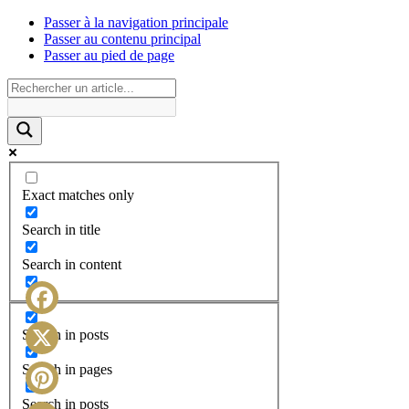
Passer à la navigation principale
Passer au contenu principal
Passer au pied de page
Exact matches only
Search in title
Search in content
Facebook
Search in posts
X
Search in pages
Search in posts
Pinterest