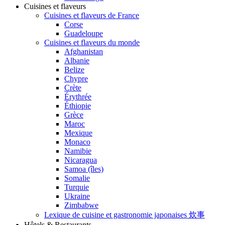
Cuisines et flaveurs
Cuisines et flaveurs de France
Corse
Guadeloupe
Cuisines et flaveurs du monde
Afghanistan
Albanie
Belize
Chypre
Crète
Érythrée
Éthiopie
Grèce
Maroc
Mexique
Monaco
Namibie
Nicaragua
Samoa (îles)
Somalie
Turquie
Ukraine
Zimbabwe
Lexique de cuisine et gastronomie japonaises 炊事
Hôtels & Restaurants