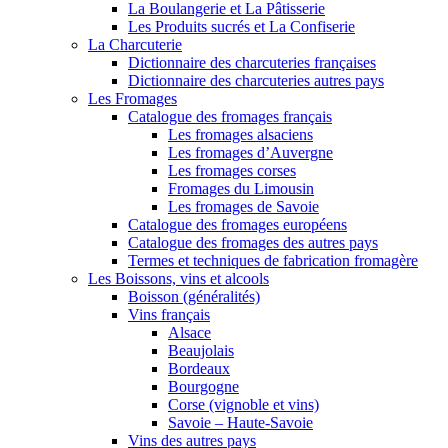
La Boulangerie et La Pâtisserie
Les Produits sucrés et La Confiserie
La Charcuterie
Dictionnaire des charcuteries françaises
Dictionnaire des charcuteries autres pays
Les Fromages
Catalogue des fromages français
Les fromages alsaciens
Les fromages d’Auvergne
Les fromages corses
Fromages du Limousin
Les fromages de Savoie
Catalogue des fromages européens
Catalogue des fromages des autres pays
Termes et techniques de fabrication fromagère
Les Boissons, vins et alcools
Boisson (généralités)
Vins français
Alsace
Beaujolais
Bordeaux
Bourgogne
Corse (vignoble et vins)
Savoie – Haute-Savoie
Vins des autres pays