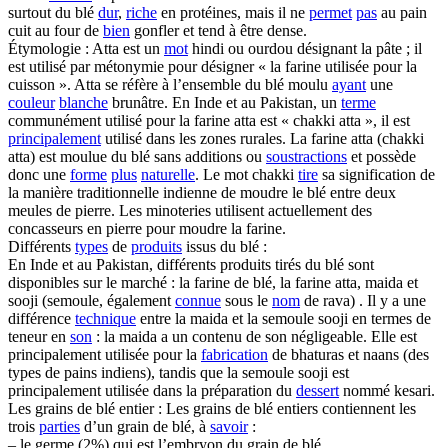
surtout du blé
dur
,
riche
en protéines, mais il ne
permet
pas
au pain
cuit au four de
bien
gonfler et tend à être dense.
Étymologie : Atta est un
mot
hindi ou ourdou désignant la pâte ; il
est utilisé par métonymie pour désigner « la farine utilisée pour la
cuisson ». Atta se réfère à l’ensemble du blé moulu
ayant
une
couleur
blanche
brunâtre. En Inde et au Pakistan, un
terme
communément utilisé pour la farine atta est « chakki atta », il est
principalement
utilisé dans les zones rurales. La farine atta (chakki
atta) est moulue du blé sans additions ou
soustractions
et possède
donc une
forme
plus
naturelle
. Le mot chakki
tire
sa signification de
la manière traditionnelle indienne de moudre le blé entre deux
meules de pierre. Les minoteries utilisent actuellement des
concasseurs en pierre pour moudre la farine.
Différents
types
de
produits
issus du blé :
En Inde et au Pakistan, différents produits tirés du blé sont
disponibles sur le marché : la farine de blé, la farine atta, maida et
sooji (semoule, également
connue
sous le
nom
de rava) . Il y a une
différence
technique
entre la maida et la semoule sooji en termes de
teneur en
son
: la maida a un contenu de son négligeable. Elle est
principalement utilisée pour la
fabrication
de bhaturas et naans (des
types de pains indiens), tandis que la semoule sooji est
principalement utilisée dans la préparation du
dessert
nommé kesari.
Les grains de blé entier : Les grains de blé entiers contiennent les
trois
parties
d’un grain de blé, à
savoir
:
– le germe (2%) qui est l’embryon du grain de blé.