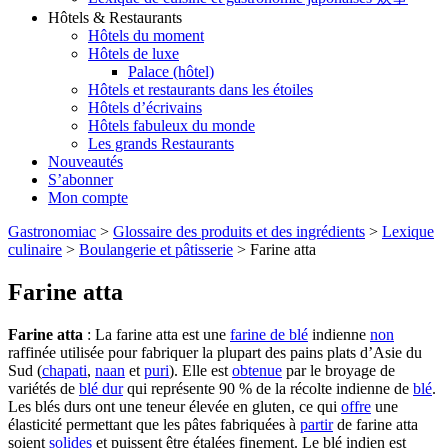
Hôtels & Restaurants
Hôtels du moment
Hôtels de luxe
Palace (hôtel)
Hôtels et restaurants dans les étoiles
Hôtels d’écrivains
Hôtels fabuleux du monde
Les grands Restaurants
Nouveautés
S’abonner
Mon compte
Gastronomiac
>
Glossaire des produits et des ingrédients
>
Lexique
culinaire
>
Boulangerie et pâtisserie
>
Farine atta
Farine atta
Farine atta
: La farine atta est une
farine de blé
indienne
non
raffinée utilisée pour fabriquer la plupart des pains plats d’Asie du
Sud (
chapati
,
naan
et
puri
). Elle est
obtenue
par le broyage de
variétés de
blé dur
qui représente 90 % de la récolte indienne de
blé
.
Les blés durs ont une teneur élevée en gluten, ce qui
offre
une
élasticité permettant que les pâtes fabriquées à
partir
de farine atta
soient
solides
et puissent être étalées finement. Le blé indien est