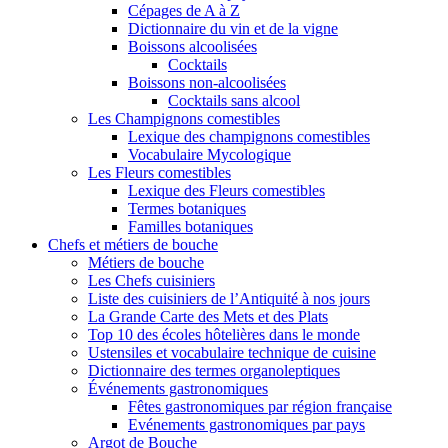
Cépages de A à Z
Dictionnaire du vin et de la vigne
Boissons alcoolisées
Cocktails
Boissons non-alcoolisées
Cocktails sans alcool
Les Champignons comestibles
Lexique des champignons comestibles
Vocabulaire Mycologique
Les Fleurs comestibles
Lexique des Fleurs comestibles
Termes botaniques
Familles botaniques
Chefs et métiers de bouche
Métiers de bouche
Les Chefs cuisiniers
Liste des cuisiniers de l’Antiquité à nos jours
La Grande Carte des Mets et des Plats
Top 10 des écoles hôtelières dans le monde
Ustensiles et vocabulaire technique de cuisine
Dictionnaire des termes organoleptiques
Événements gastronomiques
Fêtes gastronomiques par région française
Evénements gastronomiques par pays
Argot de Bouche