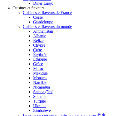
Diner Lingo
Cuisines et flaveurs
Cuisines et flaveurs de France
Corse
Guadeloupe
Cuisines et flaveurs du monde
Afghanistan
Albanie
Belize
Chypre
Crète
Érythrée
Éthiopie
Grèce
Maroc
Mexique
Monaco
Namibie
Nicaragua
Samoa (îles)
Somalie
Turquie
Ukraine
Zimbabwe
Lexique de cuisine et gastronomie japonaises 炊事