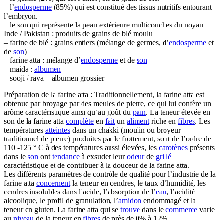
– l’
endosperme
(85%) qui est constitué des tissus nutritifs entourant
l’embryon.
– le son qui représente la peau extérieure multicouches du noyau.
Inde / Pakistan : produits de grains de blé moulu
– farine de blé : grains entiers (mélange de germes, d’
endosperme
et
de
son
)
– farine atta : mélange d’
endosperme
et de
son
– maida :
albumen
– sooji / rava – albumen grossier
Préparation de la farine atta : Traditionnellement, la farine atta est
obtenue par broyage par des meules de pierre, ce qui lui confère un
arôme caractéristique ainsi qu’au goût du
pain
. La teneur élevée en
son de la farine atta
complète
en
fait
un
aliment
riche en
fibres
. Les
températures
atteintes
dans un chakki (moulin ou broyeur
traditionnel de pierre) produites par le frottement, sont de l’ordre de
110 -125 ° C à des températures aussi élevées, les
carotènes
présents
dans le
son
ont
tendance
à exsuder leur
odeur
de
grillé
caractéristique et de contribuer à la douceur de la farine atta.
Les différents paramètres de contrôle de qualité pour l’industrie de la
farine atta
concernent
la teneur en cendres, le taux d’humidité, les
cendres insolubles dans l’acide, l’absorption de l’
eau
, l’acidité
alcoolique, le profil de granulation, l’
amidon
endommagé et la
teneur en gluten. La farine atta qui se
trouve
dans le
commerce
varie
au
niveau
de la teneur en
fibres
de près de 0% à 12%.