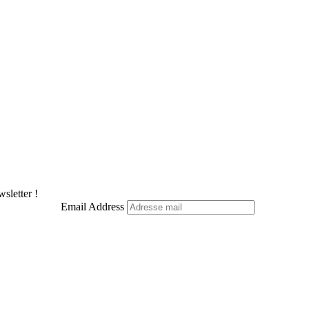
Pinterest
LinkedIn
WhatsApp
Telegram
sletter !
Email Address
Facebook