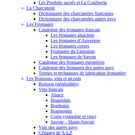
Les Produits sucrés et La Confiserie
La Charcuterie
Dictionnaire des charcuteries françaises
Dictionnaire des charcuteries autres pays
Les Fromages
Catalogue des fromages français
Les fromages alsaciens
Les fromages d’Auvergne
Les fromages corses
Fromages du Limousin
Les fromages de Savoie
Catalogue des fromages européens
Catalogue des fromages des autres pays
Termes et techniques de fabrication fromagère
Les Boissons, vins et alcools
Boisson (généralités)
Vins français
Alsace
Beaujolais
Bordeaux
Bourgogne
Corse (vignoble et vins)
Savoie – Haute-Savoie
Vins des autres pays
Cépages de A à Z