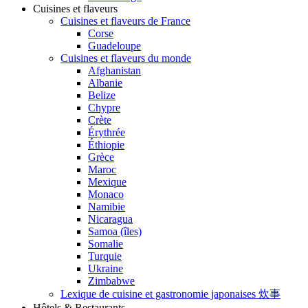
Cuisines et flaveurs
Cuisines et flaveurs de France
Corse
Guadeloupe
Cuisines et flaveurs du monde
Afghanistan
Albanie
Belize
Chypre
Crète
Érythrée
Éthiopie
Grèce
Maroc
Mexique
Monaco
Namibie
Nicaragua
Samoa (îles)
Somalie
Turquie
Ukraine
Zimbabwe
Lexique de cuisine et gastronomie japonaises 炊事
Hôtels & Restaurants