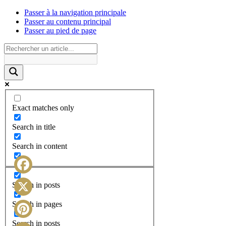
Passer à la navigation principale
Passer au contenu principal
Passer au pied de page
Exact matches only
Search in title
Search in content
Facebook
Search in posts
X
Search in pages
Search in posts
Pinterest