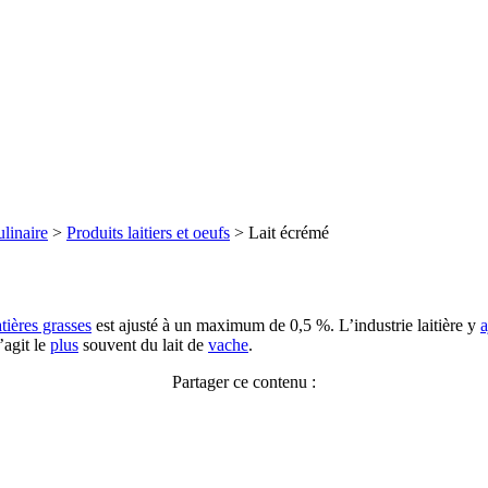
linaire
>
Produits laitiers et oeufs
>
Lait écrémé
tières grasses
est ajusté à un maximum de 0,5 %. L’industrie laitière y
a
’agit le
plus
souvent du lait de
vache
.
Partager ce contenu :
Facebook
X