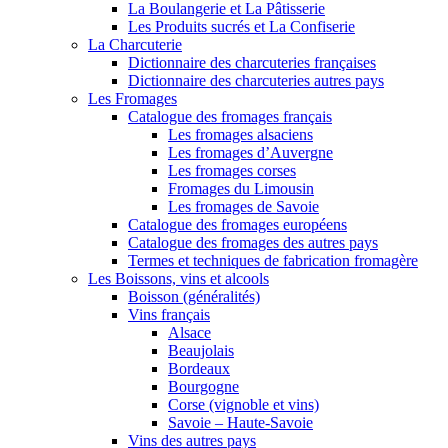
La Boulangerie et La Pâtisserie
Les Produits sucrés et La Confiserie
La Charcuterie
Dictionnaire des charcuteries françaises
Dictionnaire des charcuteries autres pays
Les Fromages
Catalogue des fromages français
Les fromages alsaciens
Les fromages d’Auvergne
Les fromages corses
Fromages du Limousin
Les fromages de Savoie
Catalogue des fromages européens
Catalogue des fromages des autres pays
Termes et techniques de fabrication fromagère
Les Boissons, vins et alcools
Boisson (généralités)
Vins français
Alsace
Beaujolais
Bordeaux
Bourgogne
Corse (vignoble et vins)
Savoie – Haute-Savoie
Vins des autres pays