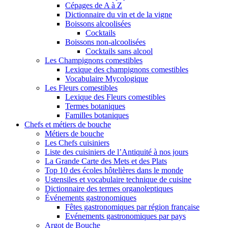
Cépages de A à Z
Dictionnaire du vin et de la vigne
Boissons alcoolisées
Cocktails
Boissons non-alcoolisées
Cocktails sans alcool
Les Champignons comestibles
Lexique des champignons comestibles
Vocabulaire Mycologique
Les Fleurs comestibles
Lexique des Fleurs comestibles
Termes botaniques
Familles botaniques
Chefs et métiers de bouche
Métiers de bouche
Les Chefs cuisiniers
Liste des cuisiniers de l’Antiquité à nos jours
La Grande Carte des Mets et des Plats
Top 10 des écoles hôtelières dans le monde
Ustensiles et vocabulaire technique de cuisine
Dictionnaire des termes organoleptiques
Événements gastronomiques
Fêtes gastronomiques par région française
Evénements gastronomiques par pays
Argot de Bouche