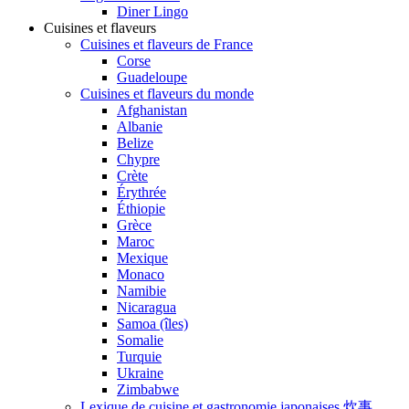
Diner Lingo
Cuisines et flaveurs
Cuisines et flaveurs de France
Corse
Guadeloupe
Cuisines et flaveurs du monde
Afghanistan
Albanie
Belize
Chypre
Crète
Érythrée
Éthiopie
Grèce
Maroc
Mexique
Monaco
Namibie
Nicaragua
Samoa (îles)
Somalie
Turquie
Ukraine
Zimbabwe
Lexique de cuisine et gastronomie japonaises 炊事