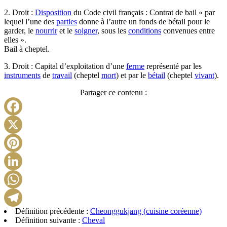
2. Droit :
Disposition
du Code civil français : Contrat de bail « par
lequel l’une des
parties
donne à l’autre un fonds de bétail pour le
garder, le
nourrir
et le
soigner
, sous les
conditions
convenues entre
elles ».
Bail à cheptel.
3. Droit : Capital d’exploitation d’une
ferme
représenté par les
instruments
de
travail
(cheptel
mort
) et par le
bétail
(cheptel
vivant
).
Partager ce contenu :
Facebook
X
Pinterest
LinkedIn
WhatsApp
Définition précédente :
Cheonggukjang (cuisine coréenne)
Telegram
Définition suivante :
Cheval