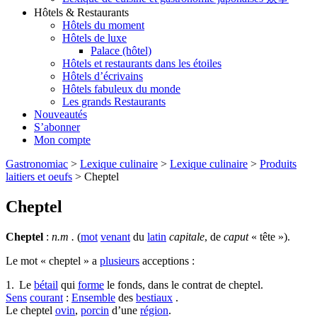
Hôtels & Restaurants
Hôtels du moment
Hôtels de luxe
Palace (hôtel)
Hôtels et restaurants dans les étoiles
Hôtels d’écrivains
Hôtels fabuleux du monde
Les grands Restaurants
Nouveautés
S’abonner
Mon compte
Gastronomiac
>
Lexique culinaire
>
Lexique culinaire
>
Produits
laitiers et oeufs
>
Cheptel
Cheptel
Cheptel
:
n.m .
(
mot
venant
du
latin
capitale
, de
caput
« tête »).
Le mot « cheptel » a
plusieurs
acceptions :
1. Le
bétail
qui
forme
le fonds, dans le contrat de cheptel.
Sens
courant
:
Ensemble
des
bestiaux
.
Le cheptel
ovin
,
porcin
d’une
région
.