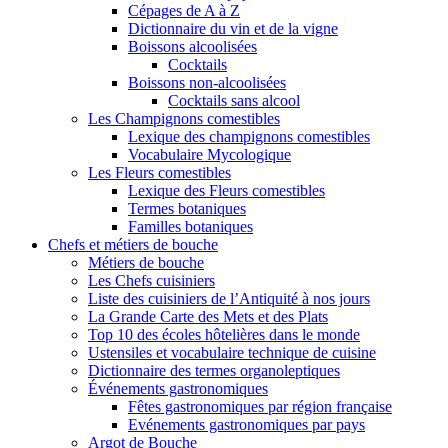
Cépages de A à Z
Dictionnaire du vin et de la vigne
Boissons alcoolisées
Cocktails
Boissons non-alcoolisées
Cocktails sans alcool
Les Champignons comestibles
Lexique des champignons comestibles
Vocabulaire Mycologique
Les Fleurs comestibles
Lexique des Fleurs comestibles
Termes botaniques
Familles botaniques
Chefs et métiers de bouche
Métiers de bouche
Les Chefs cuisiniers
Liste des cuisiniers de l’Antiquité à nos jours
La Grande Carte des Mets et des Plats
Top 10 des écoles hôtelières dans le monde
Ustensiles et vocabulaire technique de cuisine
Dictionnaire des termes organoleptiques
Événements gastronomiques
Fêtes gastronomiques par région française
Evénements gastronomiques par pays
Argot de Bouche