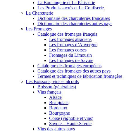
La Boulangerie et La Pâtisserie
Les Produits sucrés et La Confiserie
La Charcuterie
Dictionnaire des charcuteries françaises
Dictionnaire des charcuteries autres pays
Les Fromages
Catalogue des fromages français
Les fromages alsaciens
Les fromages d’Auvergne
Les fromages corses
Fromages du Limousin
Les fromages de Savoie
Catalogue des fromages européens
Catalogue des fromages des autres pays
Termes et techniques de fabrication fromagère
Les Boissons, vins et alcools
Boisson (généralités)
Vins français
Alsace
Beaujolais
Bordeaux
Bourgogne
Corse (vignoble et vins)
Savoie – Haute-Savoie
Vins des autres pays