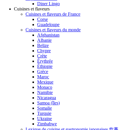
Diner Lingo
Cuisines et flaveurs
Cuisines et flaveurs de France
Corse
Guadeloupe
Cuisines et flaveurs du monde
Afghanistan
Albanie
Belize
Chypre
Crète
Érythrée
Éthiopie
Grèce
Maroc
Mexique
Monaco
Namibie
Nicaragua
Samoa (îles)
Somalie
Turquie
Ukraine
Zimbabwe
Lexique de cuisine et gastronomie japonaises 炊事