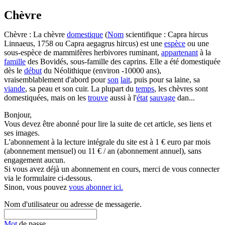
Chèvre
Chèvre : La chèvre
domestique
(
Nom
scientifique : Capra hircus
Linnaeus, 1758 ou Capra aegagrus hircus) est une
espèce
ou une
sous-espèce de mammifères herbivores ruminant,
appartenant
à la
famille
des Bovidés, sous-famille des caprins. Elle a été domestiquée
dès le
début
du Néolithique (environ -10000 ans),
vraisemblablement d'abord pour
son
lait
, puis pour sa laine, sa
viande
, sa peau et son cuir. La plupart du
temps
, les chèvres sont
domestiquées, mais on les
trouve
aussi à l'
état
sauvage
dan...
Bonjour,
Vous devez être abonné pour lire la suite de cet article, ses liens et
ses images.
L'abonnement à la lecture intégrale du site est à 1 € euro par mois
(abonnement mensuel) ou 11 € / an (abonnement annuel), sans
engagement aucun.
Si vous avez déjà un abonnement en cours, merci de vous connecter
via le formulaire ci-dessous.
Sinon, vous pouvez
vous abonner ici.
Nom d'utilisateur ou adresse de messagerie.
Mot
de passe