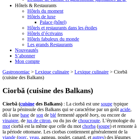
Hôtels & Restaurants
Hôtels du moment
Hôtels de luxe
Palace (hôtel)
Hôtels et restaurants dans les étoiles
Hôtels d’écrivains
Hôtels fabuleux du monde
Les grands Restaurants
Nouveautés
S’abonner
Mon compte
Gastronomiac
>
Lexique culinaire
>
Lexique culinaire
>
Ciorbă
(cuisine des Balkans)
Ciorbă (cuisine des Balkans)
Ciorbă (
cuisine
des Balkans)
: La ciorbă est une
soupe
typique
pour la péninsule des Balkans qui se caractérise par un goût
acide
,
dû à une
base
de
son
de
blé
fermenté appelé
borș
, ou encore de
vinaigre
, de
jus de citron
, ou du jus de
choucroute
. L’étymologie du
mot
ciorbă est la même que celle du mot
chorba
(
soupe
) et remonte à
la période ottomane. Les ciorbas contiennent généralement de la
viande
(
porc
,
veau
, agneau, poulet, canard, et
autres
) des légumes