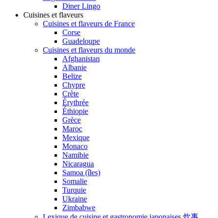
Diner Lingo
Cuisines et flaveurs
Cuisines et flaveurs de France
Corse
Guadeloupe
Cuisines et flaveurs du monde
Afghanistan
Albanie
Belize
Chypre
Crète
Érythrée
Éthiopie
Grèce
Maroc
Mexique
Monaco
Namibie
Nicaragua
Samoa (îles)
Somalie
Turquie
Ukraine
Zimbabwe
Lexique de cuisine et gastronomie japonaises 炊事