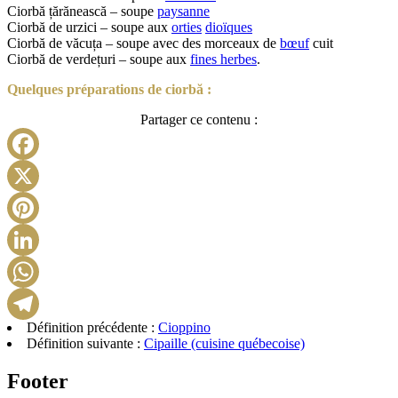
Ciorbă țărănească – soupe
paysanne
Ciorbă de urzici – soupe aux
orties
dioïques
Ciorbă de văcuța – soupe avec des morceaux de
bœuf
cuit
Ciorbă de verdețuri – soupe aux
fines herbes
.
Quelques préparations de ciorbă :
Partager ce contenu :
Facebook
X
Pinterest
LinkedIn
WhatsApp
Définition précédente :
Cioppino
Telegram
Définition suivante :
Cipaille (cuisine québecoise)
Footer