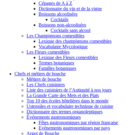
Cépages de A à Z
Dictionnaire du vin et de la vigne
Boissons alcoolisées
Cocktails
Boissons non-alcoolisées
Cocktails sans alcool
Les Champignons comestibles
Lexique des champignons comestibles
Vocabulaire Mycologique
Les Fleurs comestibles
Lexique des Fleurs comestibles
Termes botaniques
Familles botaniques
Chefs et métiers de bouche
Métiers de bouche
Les Chefs cuisiniers
Liste des cuisiniers de l’Antiquité à nos jours
La Grande Carte des Mets et des Plats
Top 10 des écoles hôtelières dans le monde
Ustensiles et vocabulaire technique de cuisine
Dictionnaire des termes organoleptiques
Événements gastronomiques
Fêtes gastronomiques par région française
Evénements gastronomiques par pays
Argot de Bouche