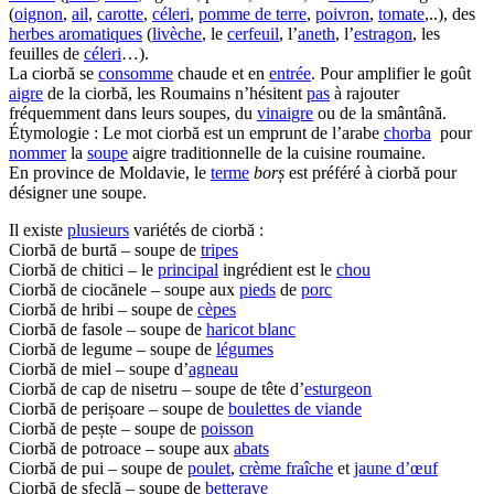
(
oignon
,
ail
,
carotte
,
céleri
,
pomme de terre
,
poivron
,
tomate
,..), des
herbes aromatiques
(
livèche
, le
cerfeuil
, l’
aneth
, l’
estragon
, les
feuilles de
céleri
…).
La ciorbă se
consomme
chaude et en
entrée
. Pour amplifier le goût
aigre
de la ciorbă, les Roumains n’hésitent
pas
à rajouter
fréquemment dans leurs soupes, du
vinaigre
ou de la smântână.
Étymologie : Le mot ciorbă est un emprunt de l’arabe
chorba
pour
nommer
la
soupe
aigre traditionnelle de la cuisine roumaine.
En province de Moldavie, le
terme
borș
est préféré à ciorbă pour
désigner une soupe.
Il existe
plusieurs
variétés de ciorbă :
Ciorbă de burtă – soupe de
tripes
Ciorbă de chitici – le
principal
ingrédient est le
chou
Ciorbă de ciocănele – soupe aux
pieds
de
porc
Ciorbă de hribi – soupe de
cèpes
Ciorbă de fasole – soupe de
haricot blanc
Ciorbă de legume – soupe de
légumes
Ciorbă de miel – soupe d’
agneau
Ciorbă de cap de nisetru – soupe de tête d’
esturgeon
Ciorbă de perișoare – soupe de
boulettes de viande
Ciorbă de pește – soupe de
poisson
Ciorbă de potroace – soupe aux
abats
Ciorbă de pui – soupe de
poulet
,
crème fraîche
et
jaune d’œuf
Ciorbă de sfeclă – soupe de
betterave