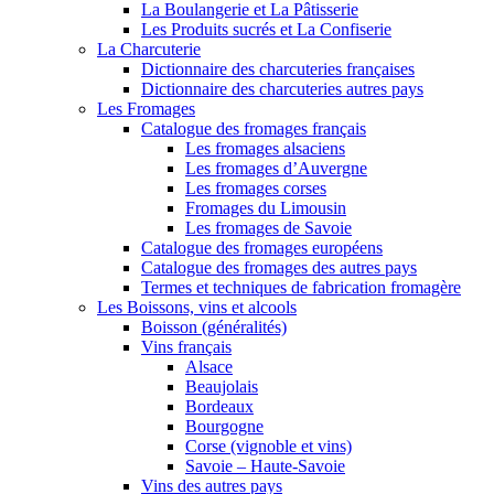
La Boulangerie et La Pâtisserie
Les Produits sucrés et La Confiserie
La Charcuterie
Dictionnaire des charcuteries françaises
Dictionnaire des charcuteries autres pays
Les Fromages
Catalogue des fromages français
Les fromages alsaciens
Les fromages d’Auvergne
Les fromages corses
Fromages du Limousin
Les fromages de Savoie
Catalogue des fromages européens
Catalogue des fromages des autres pays
Termes et techniques de fabrication fromagère
Les Boissons, vins et alcools
Boisson (généralités)
Vins français
Alsace
Beaujolais
Bordeaux
Bourgogne
Corse (vignoble et vins)
Savoie – Haute-Savoie
Vins des autres pays