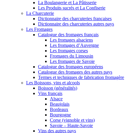
La Boulangerie et La Pâtisserie
Les Produits sucrés et La Confiserie
La Charcuterie
Dictionnaire des charcuteries françaises
Dictionnaire des charcuteries autres pays
Les Fromages
Catalogue des fromages français
Les fromages alsaciens
Les fromages d’Auvergne
Les fromages corses
Fromages du Limousin
Les fromages de Savoie
Catalogue des fromages européens
Catalogue des fromages des autres pays
Termes et techniques de fabrication fromagère
Les Boissons, vins et alcools
Boisson (généralités)
Vins français
Alsace
Beaujolais
Bordeaux
Bourgogne
Corse (vignoble et vins)
Savoie – Haute-Savoie
Vins des autres pays