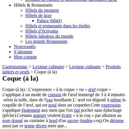
Hôtels & Restaurants
Hôtels du moment
Hôtels de luxe
Palace (hôtel)
Hôtels et restaurants dans les étoiles
Hôtels d’écrivains
Hôtels fabuleux du monde
Les grands Restaurants
Nouveautés
S’abonner
Mon compte
Gastronomiac
>
Lexique culinaire
>
Lexique culinaire
>
Produits
laitiers et oeufs
>
Coque (à la)
Coque (à la)
Coque (à la) : L’expression « à la coque » ou «
œuf
coque »
s’applique à un mode de
cuisson
de l'œuf immergé de 3 à 4 minutes
selon la taille, dans de l'
eau
bouillante.L' œuf est dégusté à
même
la
coquille de l’œuf, qui est
posé
dans un coquetier.Cette
expression
s'applique
également
aux mets que l'on
fait
pocher sans épluchage
(pêche).Certains
auteurs
veulent
écrire
« à la coq » par allusion au
nom
donné
au cuisinier à
bord
d'un
navire
(
maître
-coq).On
désigne
aussi par ce
terme
divers
mets que...