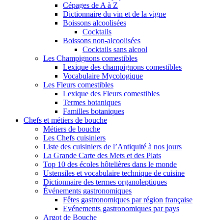
Cépages de A à Z
Dictionnaire du vin et de la vigne
Boissons alcoolisées
Cocktails
Boissons non-alcoolisées
Cocktails sans alcool
Les Champignons comestibles
Lexique des champignons comestibles
Vocabulaire Mycologique
Les Fleurs comestibles
Lexique des Fleurs comestibles
Termes botaniques
Familles botaniques
Chefs et métiers de bouche
Métiers de bouche
Les Chefs cuisiniers
Liste des cuisiniers de l’Antiquité à nos jours
La Grande Carte des Mets et des Plats
Top 10 des écoles hôtelières dans le monde
Ustensiles et vocabulaire technique de cuisine
Dictionnaire des termes organoleptiques
Événements gastronomiques
Fêtes gastronomiques par région française
Evénements gastronomiques par pays
Argot de Bouche