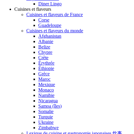
Diner Lingo
Cuisines et flaveurs
Cuisines et flaveurs de France
Corse
Guadeloupe
Cuisines et flaveurs du monde
Afghanistan
Albanie
Belize
Chypre
Crète
Érythrée
Éthiopie
Grèce
Maroc
Mexique
Monaco
Namibie
Nicaragua
Samoa (îles)
Somalie
Turquie
Ukraine
Zimbabwe
Lexique de cuisine et gastronomie japonaises 炊事