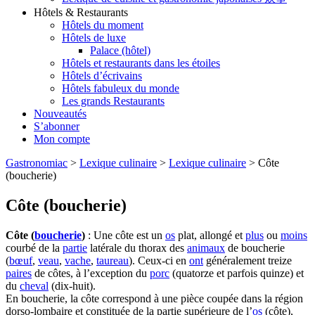
Hôtels & Restaurants
Hôtels du moment
Hôtels de luxe
Palace (hôtel)
Hôtels et restaurants dans les étoiles
Hôtels d’écrivains
Hôtels fabuleux du monde
Les grands Restaurants
Nouveautés
S’abonner
Mon compte
Gastronomiac
>
Lexique culinaire
>
Lexique culinaire
>
Côte
(boucherie)
Côte (boucherie)
Côte (
boucherie
)
: Une côte est un
os
plat, allongé et
plus
ou
moins
courbé de la
partie
latérale du thorax des
animaux
de boucherie
(
bœuf
,
veau
,
vache
,
taureau
). Ceux-ci en
ont
généralement treize
paires
de côtes, à l’exception du
porc
(quatorze et parfois quinze) et
du
cheval
(dix-huit).
En boucherie, la côte correspond à une pièce coupée dans la région
dorso-lombaire et constituée de la partie supérieure de l’
os
(côte),