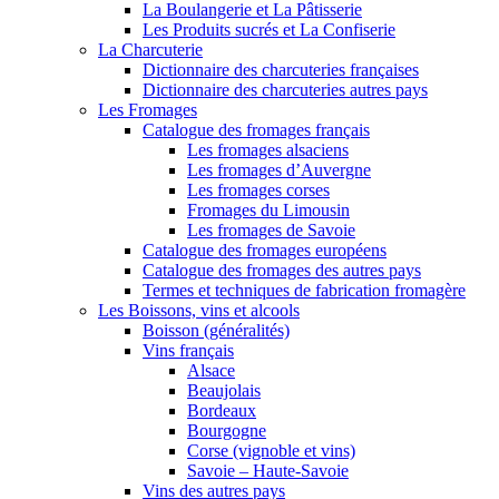
La Boulangerie et La Pâtisserie
Les Produits sucrés et La Confiserie
La Charcuterie
Dictionnaire des charcuteries françaises
Dictionnaire des charcuteries autres pays
Les Fromages
Catalogue des fromages français
Les fromages alsaciens
Les fromages d’Auvergne
Les fromages corses
Fromages du Limousin
Les fromages de Savoie
Catalogue des fromages européens
Catalogue des fromages des autres pays
Termes et techniques de fabrication fromagère
Les Boissons, vins et alcools
Boisson (généralités)
Vins français
Alsace
Beaujolais
Bordeaux
Bourgogne
Corse (vignoble et vins)
Savoie – Haute-Savoie
Vins des autres pays