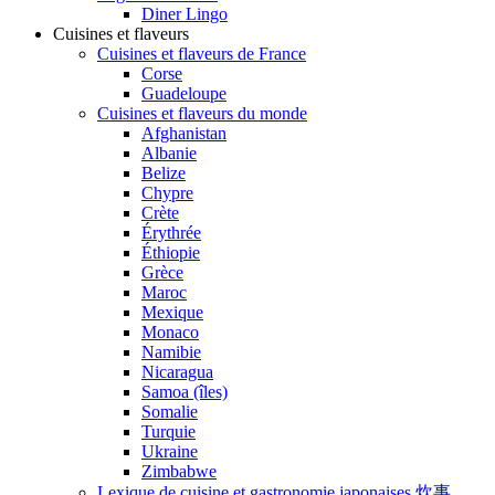
Diner Lingo
Cuisines et flaveurs
Cuisines et flaveurs de France
Corse
Guadeloupe
Cuisines et flaveurs du monde
Afghanistan
Albanie
Belize
Chypre
Crète
Érythrée
Éthiopie
Grèce
Maroc
Mexique
Monaco
Namibie
Nicaragua
Samoa (îles)
Somalie
Turquie
Ukraine
Zimbabwe
Lexique de cuisine et gastronomie japonaises 炊事