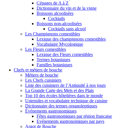
Cépages de A à Z
Dictionnaire du vin et de la vigne
Boissons alcoolisées
Cocktails
Boissons non-alcoolisées
Cocktails sans alcool
Les Champignons comestibles
Lexique des champignons comestibles
Vocabulaire Mycologique
Les Fleurs comestibles
Lexique des Fleurs comestibles
Termes botaniques
Familles botaniques
Chefs et métiers de bouche
Métiers de bouche
Les Chefs cuisiniers
Liste des cuisiniers de l’Antiquité à nos jours
La Grande Carte des Mets et des Plats
Top 10 des écoles hôtelières dans le monde
Ustensiles et vocabulaire technique de cuisine
Dictionnaire des termes organoleptiques
Événements gastronomiques
Fêtes gastronomiques par région française
Evénements gastronomiques par pays
Argot de Bouche