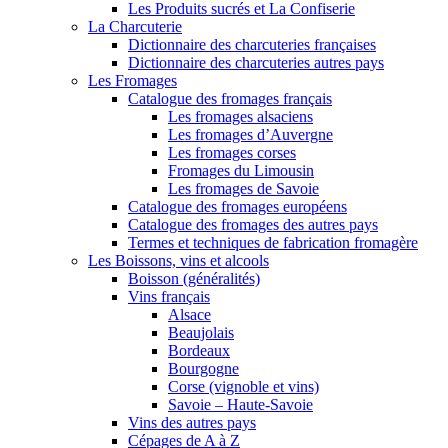
Les Produits sucrés et La Confiserie
La Charcuterie
Dictionnaire des charcuteries françaises
Dictionnaire des charcuteries autres pays
Les Fromages
Catalogue des fromages français
Les fromages alsaciens
Les fromages d’Auvergne
Les fromages corses
Fromages du Limousin
Les fromages de Savoie
Catalogue des fromages européens
Catalogue des fromages des autres pays
Termes et techniques de fabrication fromagère
Les Boissons, vins et alcools
Boisson (généralités)
Vins français
Alsace
Beaujolais
Bordeaux
Bourgogne
Corse (vignoble et vins)
Savoie – Haute-Savoie
Vins des autres pays
Cépages de A à Z