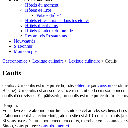
Hôtels du moment
Hôtels de luxe
Palace (hôtel)
Hôtels et restaurants dans les étoiles
Hôtels d’écrivains
Hôtels fabuleux du monde
Les grands Restaurants
Nouveautés
S’abonner
Mon compte
Gastronomiac
>
Lexique culinaire
>
Lexique culinaire
>
Coulis
Coulis
Coulis : Un coulis est une purée liquide,
obtenue
par
cuisson
condiment
Bisque). Un coulis est aussi une sauce résultant de la cuisson conce
coulis d'écrevisses. En pâtisserie, un coulis est une purée de fruits crus
Bonjour,
Vous devez être abonné pour lire la suite de cet article, ses liens et se
L'abonnement à la lecture intégrale du site est à 1 € euro par mois 
Si vous avez déjà un abonnement en cours, merci de vous connecter vi
Sinon, vous pouvez
vous abonner ici.