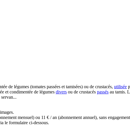
ée de légumes (tomates passées et tamisées) ou de crustacés,
utilisée
p
ntrée et condimentée de légumes
divers
ou de crustacés
passés
au tamis. 
 servan...
s images.
(abonnement mensuel) ou 11 € / an (abonnement annuel), sans engagemen
a le formulaire ci-dessous.