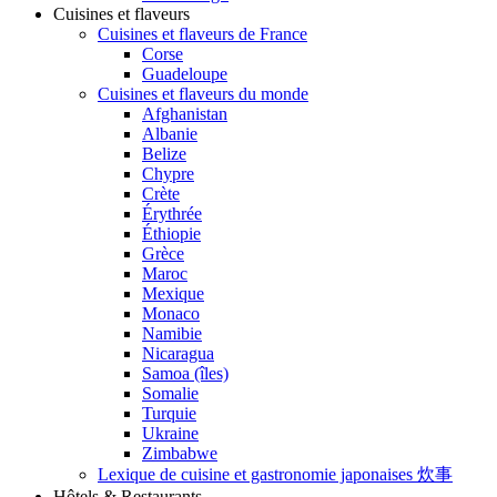
Cuisines et flaveurs
Cuisines et flaveurs de France
Corse
Guadeloupe
Cuisines et flaveurs du monde
Afghanistan
Albanie
Belize
Chypre
Crète
Érythrée
Éthiopie
Grèce
Maroc
Mexique
Monaco
Namibie
Nicaragua
Samoa (îles)
Somalie
Turquie
Ukraine
Zimbabwe
Lexique de cuisine et gastronomie japonaises 炊事
Hôtels & Restaurants