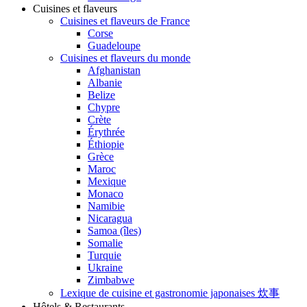
Cuisines et flaveurs
Cuisines et flaveurs de France
Corse
Guadeloupe
Cuisines et flaveurs du monde
Afghanistan
Albanie
Belize
Chypre
Crète
Érythrée
Éthiopie
Grèce
Maroc
Mexique
Monaco
Namibie
Nicaragua
Samoa (îles)
Somalie
Turquie
Ukraine
Zimbabwe
Lexique de cuisine et gastronomie japonaises 炊事
Hôtels & Restaurants