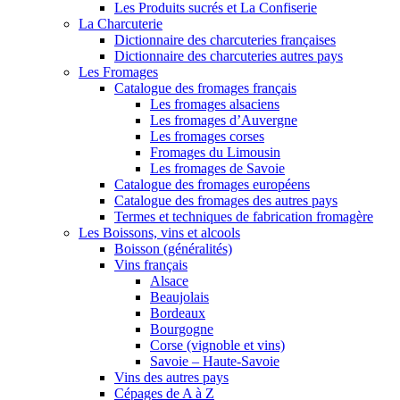
Les Produits sucrés et La Confiserie
La Charcuterie
Dictionnaire des charcuteries françaises
Dictionnaire des charcuteries autres pays
Les Fromages
Catalogue des fromages français
Les fromages alsaciens
Les fromages d’Auvergne
Les fromages corses
Fromages du Limousin
Les fromages de Savoie
Catalogue des fromages européens
Catalogue des fromages des autres pays
Termes et techniques de fabrication fromagère
Les Boissons, vins et alcools
Boisson (généralités)
Vins français
Alsace
Beaujolais
Bordeaux
Bourgogne
Corse (vignoble et vins)
Savoie – Haute-Savoie
Vins des autres pays
Cépages de A à Z