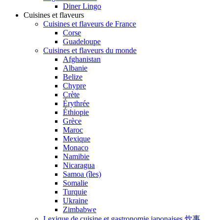
Diner Lingo
Cuisines et flaveurs
Cuisines et flaveurs de France
Corse
Guadeloupe
Cuisines et flaveurs du monde
Afghanistan
Albanie
Belize
Chypre
Crète
Érythrée
Éthiopie
Grèce
Maroc
Mexique
Monaco
Namibie
Nicaragua
Samoa (îles)
Somalie
Turquie
Ukraine
Zimbabwe
Lexique de cuisine et gastronomie japonaises 炊事