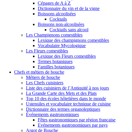
Cépages de A à Z
Dictionnaire du vin et de la vigne
Boissons alcoolisées
Cocktails
Boissons non-alcoolisées
Cocktails sans alcool
Les Champignons comestibles
Lexique des champignons comestibles
Vocabulaire Mycologique
Les Fleurs comestibles
Lexique des Fleurs comestibles
Termes botaniques
Familles botaniques
Chefs et métiers de bouche
Métiers de bouche
Les Chefs cuisiniers
Liste des cuisiniers de l’Antiquité à nos jours
La Grande Carte des Mets et des Plats
Top 10 des écoles hôtelières dans le monde
Ustensiles et vocabulaire technique de cuisine
Dictionnaire des termes organoleptiques
Événements gastronomiques
Fêtes gastronomiques par région française
Evénements gastronomiques par pays
Argot de Bouche