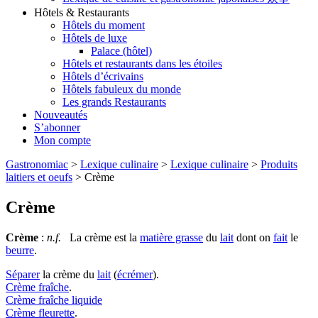
Hôtels & Restaurants
Hôtels du moment
Hôtels de luxe
Palace (hôtel)
Hôtels et restaurants dans les étoiles
Hôtels d’écrivains
Hôtels fabuleux du monde
Les grands Restaurants
Nouveautés
S’abonner
Mon compte
Gastronomiac
>
Lexique culinaire
>
Lexique culinaire
>
Produits
laitiers et oeufs
>
Crème
Crème
Crème
:
n.f.
La crème est la
matière grasse
du
lait
dont on
fait
le
beurre
.
Séparer
la crème du
lait
(
écrémer
).
Crème fraîche
.
Crème fraîche liquide
Crème fleurette
.