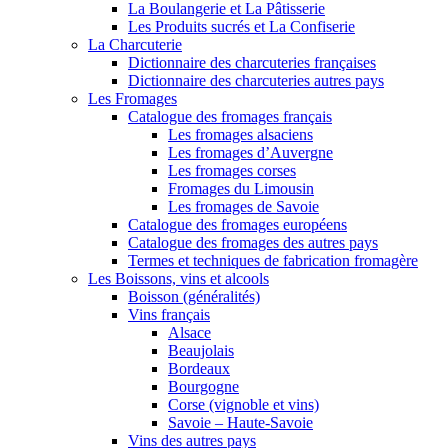
La Boulangerie et La Pâtisserie
Les Produits sucrés et La Confiserie
La Charcuterie
Dictionnaire des charcuteries françaises
Dictionnaire des charcuteries autres pays
Les Fromages
Catalogue des fromages français
Les fromages alsaciens
Les fromages d’Auvergne
Les fromages corses
Fromages du Limousin
Les fromages de Savoie
Catalogue des fromages européens
Catalogue des fromages des autres pays
Termes et techniques de fabrication fromagère
Les Boissons, vins et alcools
Boisson (généralités)
Vins français
Alsace
Beaujolais
Bordeaux
Bourgogne
Corse (vignoble et vins)
Savoie – Haute-Savoie
Vins des autres pays