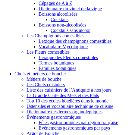
Cépages de A à Z
Dictionnaire du vin et de la vigne
Boissons alcoolisées
Cocktails
Boissons non-alcoolisées
Cocktails sans alcool
Les Champignons comestibles
Lexique des champignons comestibles
Vocabulaire Mycologique
Les Fleurs comestibles
Lexique des Fleurs comestibles
Termes botaniques
Familles botaniques
Chefs et métiers de bouche
Métiers de bouche
Les Chefs cuisiniers
Liste des cuisiniers de l’Antiquité à nos jours
La Grande Carte des Mets et des Plats
Top 10 des écoles hôtelières dans le monde
Ustensiles et vocabulaire technique de cuisine
Dictionnaire des termes organoleptiques
Événements gastronomiques
Fêtes gastronomiques par région française
Evénements gastronomiques par pays
Argot de Bouche