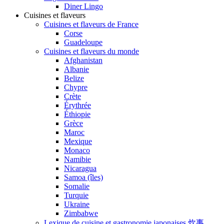
Diner Lingo
Cuisines et flaveurs
Cuisines et flaveurs de France
Corse
Guadeloupe
Cuisines et flaveurs du monde
Afghanistan
Albanie
Belize
Chypre
Crète
Érythrée
Éthiopie
Grèce
Maroc
Mexique
Monaco
Namibie
Nicaragua
Samoa (îles)
Somalie
Turquie
Ukraine
Zimbabwe
Lexique de cuisine et gastronomie japonaises 炊事