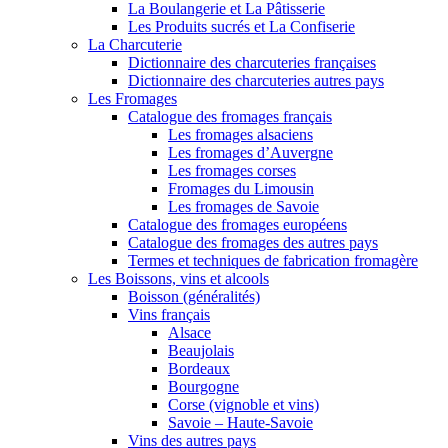
La Boulangerie et La Pâtisserie
Les Produits sucrés et La Confiserie
La Charcuterie
Dictionnaire des charcuteries françaises
Dictionnaire des charcuteries autres pays
Les Fromages
Catalogue des fromages français
Les fromages alsaciens
Les fromages d’Auvergne
Les fromages corses
Fromages du Limousin
Les fromages de Savoie
Catalogue des fromages européens
Catalogue des fromages des autres pays
Termes et techniques de fabrication fromagère
Les Boissons, vins et alcools
Boisson (généralités)
Vins français
Alsace
Beaujolais
Bordeaux
Bourgogne
Corse (vignoble et vins)
Savoie – Haute-Savoie
Vins des autres pays