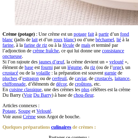
Crème (potage)
: Une crème est un
potage
fait
à
partir
d’un
fond
blanc
(jadis de
lait
et d’un
roux
blanc
) ou d’une
béchamel
,
lié
à la
farine
, à la
farine de riz
ou à la
fécule
de
maïs
et terminé par
l’adjonction de
crème fraîche
, ce qui lui donne une
consistance
onctueuse
.
Si l’on rajoute des
jaunes d’œuf
, la crème devient un «
velouté
»,
élément de
base
est
fourni
par un
légume
, du
riz
(ou de l’
orge
), un
crustacé
ou de la
volaille
: la préparation est souvent
garnie
de
pluches
d’
estragon
ou de
cerfeuil
, de
caviar
, de
crustacés
,
laitance
,
chiffonnade
, d’éléments de
décor
, de
croûtons
, etc.
En
cuisine classique
, une des crèmes les
plus
célèbres est la crème
Du Barry (
Voir
Du Barry
) à base de
chou-fleur
.
Articles connexes :
Potage
,
Soupe
et
Velouté
.
Voir aussi
Crème
sous Argot de bouche.
Quelques préparations
culinaires
de crèmes :
Partager ce contenu :