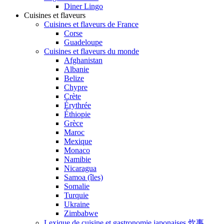
Diner Lingo
Cuisines et flaveurs
Cuisines et flaveurs de France
Corse
Guadeloupe
Cuisines et flaveurs du monde
Afghanistan
Albanie
Belize
Chypre
Crète
Érythrée
Éthiopie
Grèce
Maroc
Mexique
Monaco
Namibie
Nicaragua
Samoa (îles)
Somalie
Turquie
Ukraine
Zimbabwe
Lexique de cuisine et gastronomie japonaises 炊事