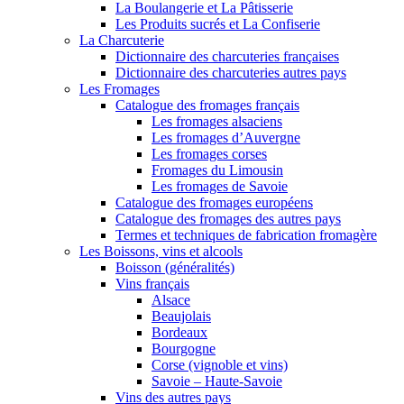
La Boulangerie et La Pâtisserie
Les Produits sucrés et La Confiserie
La Charcuterie
Dictionnaire des charcuteries françaises
Dictionnaire des charcuteries autres pays
Les Fromages
Catalogue des fromages français
Les fromages alsaciens
Les fromages d’Auvergne
Les fromages corses
Fromages du Limousin
Les fromages de Savoie
Catalogue des fromages européens
Catalogue des fromages des autres pays
Termes et techniques de fabrication fromagère
Les Boissons, vins et alcools
Boisson (généralités)
Vins français
Alsace
Beaujolais
Bordeaux
Bourgogne
Corse (vignoble et vins)
Savoie – Haute-Savoie
Vins des autres pays