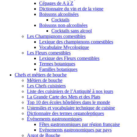
Cépages de A à Z
Dictionnaire du vin et de la vigne
Boissons alcoolisées
Cocktails
Boissons non-alcoolisées
Cocktails sans alcool
Les Champignons comestibles
Lexique des champignons comestibles
Vocabulaire Mycologique
Les Fleurs comestibles
Lexique des Fleurs comestibles
Termes botaniques
Familles botaniques
Chefs et métiers de bouche
Métiers de bouche
Les Chefs cuisiniers
Liste des cuisiniers de l’Antiquité à nos jours
La Grande Carte des Mets et des Plats
Top 10 des écoles hôtelières dans le monde
Ustensiles et vocabulaire technique de cuisine
Dictionnaire des termes organoleptiques
Événements gastronomiques
Fêtes gastronomiques par région française
Evénements gastronomiques par pays
Argot de Bouche