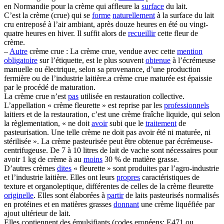
en Normandie pour la crème qui affleure la
surface
du lait.
C’est la crème (crue) qui se
forme
naturellement
à la surface du lait
cru entreposé à l’air ambiant, après douze heures en été ou vingt-
quatre heures en hiver. Il suffit alors de
recueillir
cette fleur de
crème.
–
Autre
crème crue : La crème crue, vendue avec cette
mention
obligatoire
sur l’étiquette, est le plus souvent
obtenue
à l’écrémeuse
manuelle ou électrique, selon sa provenance, d’une production
fermière ou de l’industrie laitière.a crème crue maturée est épaissie
par le procédé de maturation.
La crème crue n’est
pas
utilisée en restauration collective.
L’appellation « crème fleurette » est reprise par les
professionnels
laitiers et de la restauration, c’est une crème fraîche liquide, qui selon
la règlementation, « ne doit
avoir
subi que le
traitement
de
pasteurisation. Une telle crème ne doit pas avoir été ni maturée, ni
stérilisée ». La crème pasteurisée peut être obtenue par écrémeuse-
centrifugeuse. De 7 à 10 litres de lait de vache sont nécessaires pour
avoir 1 kg de crème à au
moins
30 % de matière grasse.
D’autres crèmes
dites
« fleurette » sont produites par l’agro-industrie
et l’industrie laitière. Elles ont leurs
propres
caractéristiques de
texture et organoleptique, différentes de celles de la crème fleurette
originelle
. Elles sont élaborées à
partir
de laits pasteurisés normalisés
en protéines et en matières grasses
donnant
une crème liquéfiée par
ajout ultérieur de lait.
Elles contiennent des émulsifiants (codes eropéens: E471 ou