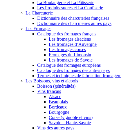
La Boulangerie et La Pâtisserie
Les Produits sucrés et La Confiserie
La Charcuterie
Dictionnaire des charcuteries françaises
Dictionnaire des charcuteries autres pays
Les Fromages
Catalogue des fromages français
Les fromages alsaciens
Les fromages d’Auvergne
Les fromages corses
Fromages du Limousin
Les fromages de Savoie
Catalogue des fromages européens
Catalogue des fromages des autres pays
Termes et techniques de fabrication fromagère
Les Boissons, vins et alcools
Boisson (généralités)
Vins français
Alsace
Beaujolais
Bordeaux
Bourgogne
Corse (vignoble et vins)
Savoie – Haute-Savoie
Vins des autres pays