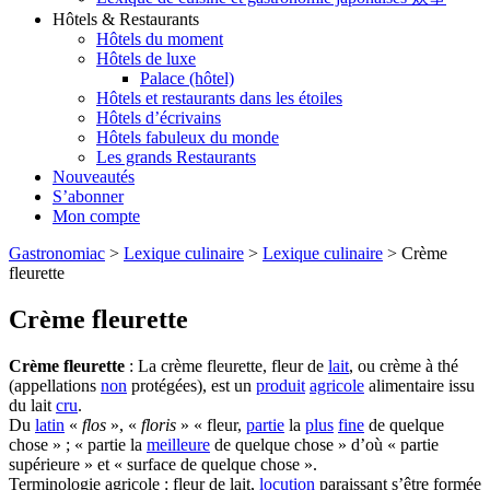
Hôtels & Restaurants
Hôtels du moment
Hôtels de luxe
Palace (hôtel)
Hôtels et restaurants dans les étoiles
Hôtels d’écrivains
Hôtels fabuleux du monde
Les grands Restaurants
Nouveautés
S’abonner
Mon compte
Gastronomiac
>
Lexique culinaire
>
Lexique culinaire
>
Crème
fleurette
Crème fleurette
Crème fleurette
: La crème fleurette, fleur de
lait
, ou crème à thé
(appellations
non
protégées), est un
produit
agricole
alimentaire issu
du lait
cru
.
Du
latin
«
flos
», «
floris
» « fleur,
partie
la
plus
fine
de quelque
chose » ; « partie la
meilleure
de quelque chose » d’où « partie
supérieure » et « surface de quelque chose ».
Terminologie agricole : fleur de lait,
locution
paraissant s’être formée