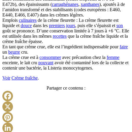
E472b), des épaississants (
carraghénanes
,
xanthanes
), ajoutés à de
l’amidon transformé et des stabilisants (codes européens : E460,
E440, E466, E407) dans les crèmes légères.
Emplois
culinaires
de la crème fleurette : La crème fleurette est
liquide et
douce
dans les
premiers
jours
, puis elle s’épaissit et
son
goût se prononce. D’une conservation limitée à 7 jours à +6 °C. Elle
est utilisée dans les mêmes
recettes
que la crème fraîche liquide et la
crème fraîche épaisse.
En tant que crème crue, elle est l’ingrédient indispensable pour
faire
un
beurre
cru.
La crème crue est à
consommer
avec précaution chez la
femme
enceinte, le lait cru
pouvant
avoir été contaminé lors de la collecte et
contenir une bactérie, la Listeria monocytogenes.
Voir
Crème fraîche
.
Partager ce contenu :
Facebook
X
Pinterest