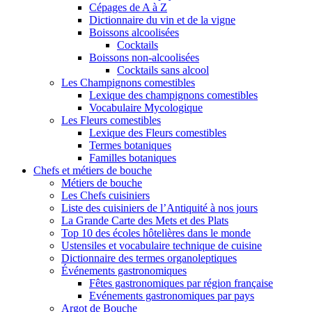
Cépages de A à Z
Dictionnaire du vin et de la vigne
Boissons alcoolisées
Cocktails
Boissons non-alcoolisées
Cocktails sans alcool
Les Champignons comestibles
Lexique des champignons comestibles
Vocabulaire Mycologique
Les Fleurs comestibles
Lexique des Fleurs comestibles
Termes botaniques
Familles botaniques
Chefs et métiers de bouche
Métiers de bouche
Les Chefs cuisiniers
Liste des cuisiniers de l’Antiquité à nos jours
La Grande Carte des Mets et des Plats
Top 10 des écoles hôtelières dans le monde
Ustensiles et vocabulaire technique de cuisine
Dictionnaire des termes organoleptiques
Événements gastronomiques
Fêtes gastronomiques par région française
Evénements gastronomiques par pays
Argot de Bouche