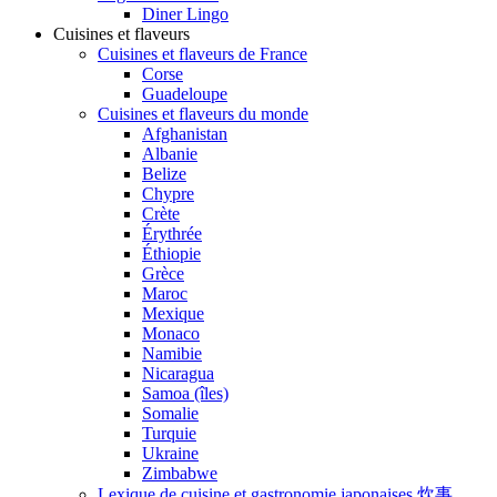
Diner Lingo
Cuisines et flaveurs
Cuisines et flaveurs de France
Corse
Guadeloupe
Cuisines et flaveurs du monde
Afghanistan
Albanie
Belize
Chypre
Crète
Érythrée
Éthiopie
Grèce
Maroc
Mexique
Monaco
Namibie
Nicaragua
Samoa (îles)
Somalie
Turquie
Ukraine
Zimbabwe
Lexique de cuisine et gastronomie japonaises 炊事