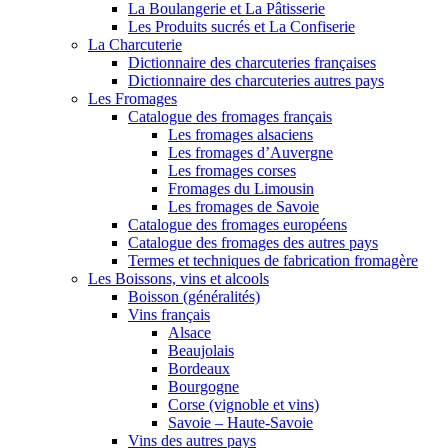
La Boulangerie et La Pâtisserie
Les Produits sucrés et La Confiserie
La Charcuterie
Dictionnaire des charcuteries françaises
Dictionnaire des charcuteries autres pays
Les Fromages
Catalogue des fromages français
Les fromages alsaciens
Les fromages d’Auvergne
Les fromages corses
Fromages du Limousin
Les fromages de Savoie
Catalogue des fromages européens
Catalogue des fromages des autres pays
Termes et techniques de fabrication fromagère
Les Boissons, vins et alcools
Boisson (généralités)
Vins français
Alsace
Beaujolais
Bordeaux
Bourgogne
Corse (vignoble et vins)
Savoie – Haute-Savoie
Vins des autres pays