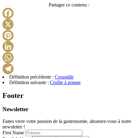
Partager ce contenu :
Facebook
X
Pinterest
LinkedIn
WhatsApp
Définition précédente :
Croustille
Telegram
Définition suivante :
Croûte à potage
Footer
Newsletter
Faites vivre votre passion de la gastronomie, abonnez-vous à notre
newsletter !
First Name