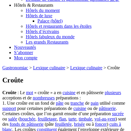
Hôtels & Restaurants
Hôtels du moment
Hôtels de luxe
Palace (hôtel)
Hôtels et restaurants dans les étoiles
Hôtels d’écrivains
Hôtels fabuleux du monde
Les grands Restaurants
Nouveautés
S’abonner
Mon compte
Gastronomiac
>
Lexique culinaire
>
Lexique culinaire
>
Croûte
Croûte
Croûte
: Le
mot
« croûte » a en
cuisine
et en pâtisserie
plusieurs
acceptions et de
nombreuses
préparations :
1. Une croûte est un fond de
pâte
ou
tranche
de
pain
utilisé comme
support
pour certaines préparations de
cuisine
ou de
pâtisserie
.
Certaines croûtes, que l’on garnit ensuite d’une préparation
sucrée
ou
salée
(
bouchée
,
feuilletage
,
flan
,
tarte
,
timbale
,
vol-au-vent
) sont
des
fonds de pâtisserie
(pâte
feuilletée
,
brisée
ou à
foncer
)
cuits à
blanc
. Les croûtes
constituent
également l’enveloppe extérieure de