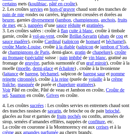
certains
mets (
koulibiac
,
pâté en croûte
).
2. Les croûtes
servies
en
hors-d’œuvre
chaud sont des tranches de
pain de mie
rondes ou carrées, légèrement creusées et dorées au
beurre
, garnies
diversement
(
jambon
,
champignons
,
anchois
,
fruits
de mer
, etc.),
nappées
d’une
sauce
réduite
et
gratinées
.
3. Les croûtes salées : croûte à
flan
cuite à blanc
, croûte à timbale
garnie, croûte à
vol-au-vent
, croûte
Brillat-Savarin
(
abats
de
coq
et
sauce madère
), croûte
Cardinal
(
salpicon
de
homard
et
béchamel
),
croûte Marie-Louise
, croûte
à la diable
(
salpicon
de
jambon d’York
,
de
champignons de Paris
, demi-glace,
gratin
de
chapelure
),
croûte
au fromage
(
spécialité
suisse :
pain
imbibé
de
vin blanc
, gratiné au
fromage de
gruyère
, parfois surmontée d’un
œuf miroir
), croûte à la
moelle (
moelle
,
demi-glace
et
échalote
) , croûte à la livonienne
(
laitance
de
hareng
,
béchamel
, salpicon de
hareng saur
et
pomme
reinette
citronnée
), croûte
à la reine
(purée de
volaille
à la
crème
fraîche
,
masquée
de purée et
chapelure
gratinées
).
Voir
Pâté en croûte, Pâté de veau et Jambon en croûte,
Croûte de
sel
,
Saumon
en croûte,
Grives
en croûte.
4. Les croûtes
sucrées
: Les croûtes servies en entremets chaud sont
des tranches rassises de
savarin
, de brioche ou de pain
brioché
,
glacées au four et garnies de
fruits
pochés
ou confits, arrosées de
sirop, semées d’amandes effilées, nappées de
confiture
, etc.
La croûte en couronne à la Montmorency est aux
cerises
et à la
crème
aux
amandes
parfumée
au cherry brandy.