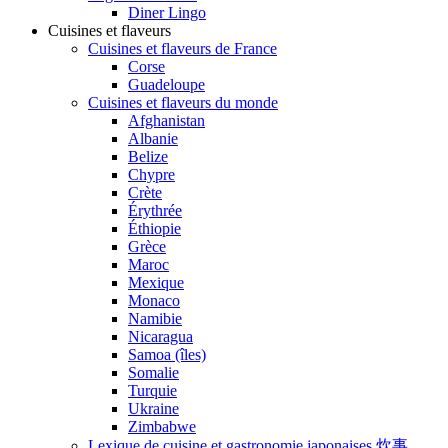
Diner Lingo
Cuisines et flaveurs
Cuisines et flaveurs de France
Corse
Guadeloupe
Cuisines et flaveurs du monde
Afghanistan
Albanie
Belize
Chypre
Crète
Érythrée
Éthiopie
Grèce
Maroc
Mexique
Monaco
Namibie
Nicaragua
Samoa (îles)
Somalie
Turquie
Ukraine
Zimbabwe
Lexique de cuisine et gastronomie japonaises 炊事