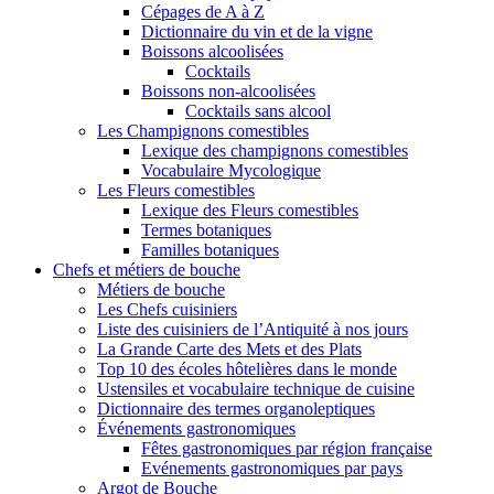
Cépages de A à Z
Dictionnaire du vin et de la vigne
Boissons alcoolisées
Cocktails
Boissons non-alcoolisées
Cocktails sans alcool
Les Champignons comestibles
Lexique des champignons comestibles
Vocabulaire Mycologique
Les Fleurs comestibles
Lexique des Fleurs comestibles
Termes botaniques
Familles botaniques
Chefs et métiers de bouche
Métiers de bouche
Les Chefs cuisiniers
Liste des cuisiniers de l’Antiquité à nos jours
La Grande Carte des Mets et des Plats
Top 10 des écoles hôtelières dans le monde
Ustensiles et vocabulaire technique de cuisine
Dictionnaire des termes organoleptiques
Événements gastronomiques
Fêtes gastronomiques par région française
Evénements gastronomiques par pays
Argot de Bouche