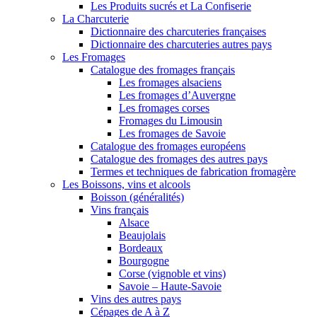
Les Produits sucrés et La Confiserie
La Charcuterie
Dictionnaire des charcuteries françaises
Dictionnaire des charcuteries autres pays
Les Fromages
Catalogue des fromages français
Les fromages alsaciens
Les fromages d’Auvergne
Les fromages corses
Fromages du Limousin
Les fromages de Savoie
Catalogue des fromages européens
Catalogue des fromages des autres pays
Termes et techniques de fabrication fromagère
Les Boissons, vins et alcools
Boisson (généralités)
Vins français
Alsace
Beaujolais
Bordeaux
Bourgogne
Corse (vignoble et vins)
Savoie – Haute-Savoie
Vins des autres pays
Cépages de A à Z