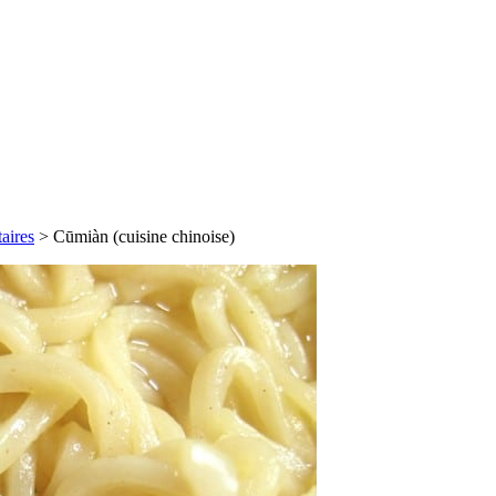
aires
>
Cūmiàn (cuisine chinoise)