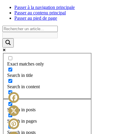
Passer à la navigation principale
Passer au contenu principal
Passer au pied de page
Exact matches only
Search in title
Search in content
Facebook
Search in posts
X
Search in pages
Search in posts
Pinterest