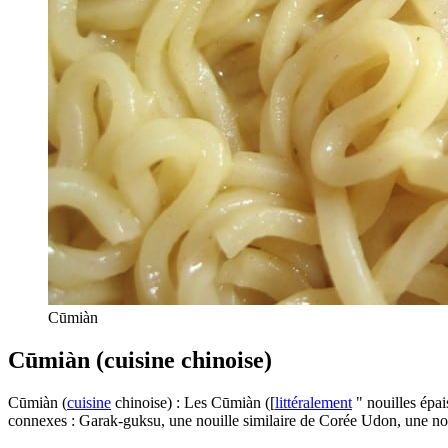
Cūmiàn
Cūmiàn (cuisine chinoise)
Cūmiàn (
cuisine
chinoise) : Les Cūmiàn ([
littéralement
" nouilles épai
connexes : Garak-guksu, une nouille similaire de Corée Udon, une noui