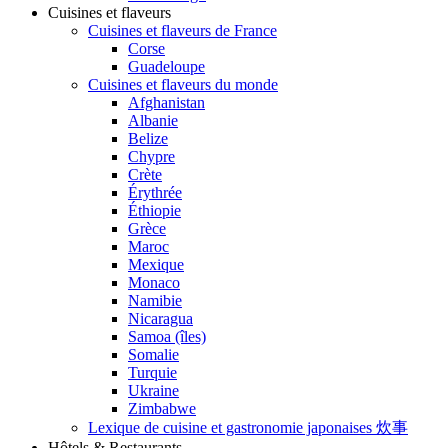
Cuisines et flaveurs
Cuisines et flaveurs de France
Corse
Guadeloupe
Cuisines et flaveurs du monde
Afghanistan
Albanie
Belize
Chypre
Crète
Érythrée
Éthiopie
Grèce
Maroc
Mexique
Monaco
Namibie
Nicaragua
Samoa (îles)
Somalie
Turquie
Ukraine
Zimbabwe
Lexique de cuisine et gastronomie japonaises 炊事
Hôtels & Restaurants