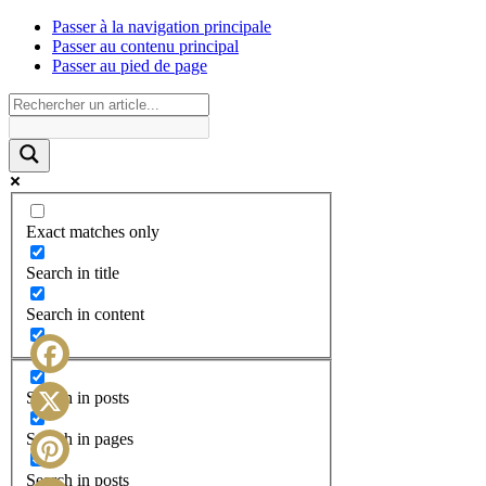
Passer à la navigation principale
Passer au contenu principal
Passer au pied de page
Exact matches only
Search in title
Search in content
Facebook
Search in posts
X
Search in pages
Search in posts
Pinterest