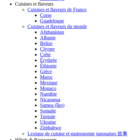
Cuisines et flaveurs
Cuisines et flaveurs de France
Corse
Guadeloupe
Cuisines et flaveurs du monde
Afghanistan
Albanie
Belize
Chypre
Crète
Érythrée
Éthiopie
Grèce
Maroc
Mexique
Monaco
Namibie
Nicaragua
Samoa (îles)
Somalie
Turquie
Ukraine
Zimbabwe
Lexique de cuisine et gastronomie japonaises 炊事
Hôtels & Restaurants