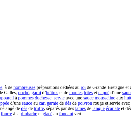
ue
, à de
nombreuses
préparations dédiées au
roi
de Grande-Bretagne et d
de Galles,
poché
,
garni
d’
huîtres
et de
moules
frites
et
nappé
d’une
sauc
appareil
à
pommes duchesse
,
servie
avec une
sauce mousseline
aux
huî
appée
d’une
sauce
au
cari
garnie
de
dés
de
poivron
rouge et servie avec
élangé de
dés
de
truffe
, séparés par des
lames
de
langue
écarlate
et dé
,
fourré
à la
rhubarbe
et
glacé
au
fondant
vert.