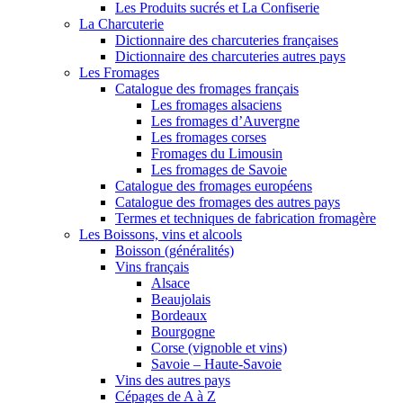
Les Produits sucrés et La Confiserie
La Charcuterie
Dictionnaire des charcuteries françaises
Dictionnaire des charcuteries autres pays
Les Fromages
Catalogue des fromages français
Les fromages alsaciens
Les fromages d’Auvergne
Les fromages corses
Fromages du Limousin
Les fromages de Savoie
Catalogue des fromages européens
Catalogue des fromages des autres pays
Termes et techniques de fabrication fromagère
Les Boissons, vins et alcools
Boisson (généralités)
Vins français
Alsace
Beaujolais
Bordeaux
Bourgogne
Corse (vignoble et vins)
Savoie – Haute-Savoie
Vins des autres pays
Cépages de A à Z