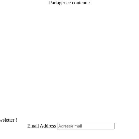
Partager ce contenu :
Facebook
X
Pinterest
LinkedIn
WhatsApp
Telegram
sletter !
Email Address