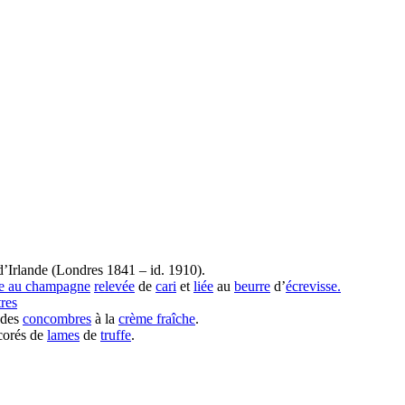
’Irlande (Londres 1841 – id. 1910).
e au champagne
relevée
de
cari
et
liée
au
beurre
d’
écrevisse.
tres
 des
concombres
à la
crème fraîche
.
corés de
lames
de
truffe
.