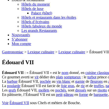
Hôtels du moment
Hôtels de luxe
Palace (hôtel)
Hôtels et restaurants dans les étoiles
Hôtels d’écrivains
Hôtels fabuleux du monde
Les grands Restaurants
Nouveautés
S’abonner
Mon compte
Gastronomiac
>
Lexique culinaire
>
Lexique culinaire
>
Édouard VII
Édouard VII
Édouard VII
: « Édouard VII » est le
nom
donné, en
cuisine classiq
Ce gourmet averti se
vit
dédier des
plats
somptueux
: le
turbot
prince 
La
barbue
Édouard VII,
pochée
au
vin blanc
et
garnie
de
fleurons
en
La
poularde
Édouard VII est farcie de
foie gras
, de
riz
et de
truffes
,
n
Les
œufs
Édouard VII,
mollets
ou
pochés
, sont
dressés
sur un
risotto
m
En pâtisserie, l’Édouard VII est un
petit
gâteau
en
forme
de
barquette
Voir
Édouard VII
sous Chefs et métiers de Bouche.