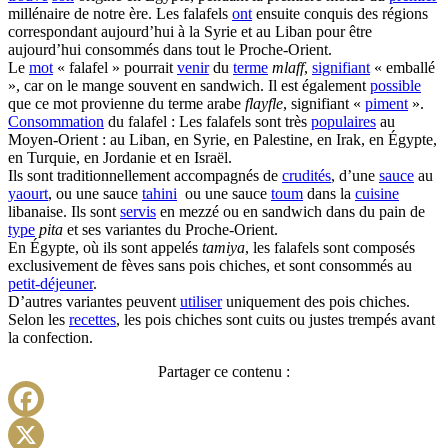
millénaire de notre ère. Les falafels
ont
ensuite conquis des régions
correspondant aujourd’hui à la Syrie et au Liban pour être
aujourd’hui consommés dans tout le Proche-Orient.
Le
mot
« falafel » pourrait
venir
du
terme
mlaff
,
signifiant
« emballé
», car on le mange souvent en sandwich. Il est également
possible
que ce mot provienne du terme arabe
flayfle
, signifiant «
piment
».
Consommation
du falafel : Les falafels sont très
populaires
au
Moyen-Orient : au Liban, en Syrie, en Palestine, en Irak, en Égypte,
en Turquie, en Jordanie et en Israël.
Ils sont traditionnellement accompagnés de
crudités
, d’une
sauce
au
yaourt
, ou une sauce
tahini
ou une sauce
toum
dans la
cuisine
libanaise. Ils sont
servis
en mezzé ou en sandwich dans du pain de
type
pita
et ses variantes du Proche-Orient.
En Égypte, où ils sont appelés
tamiya
, les falafels sont composés
exclusivement de fèves sans pois chiches, et sont consommés au
petit-déjeuner
.
D’autres variantes peuvent
utiliser
uniquement des pois chiches.
Selon les
recettes
, les pois chiches sont cuits ou justes trempés avant
la confection.
Partager ce contenu :
Facebook