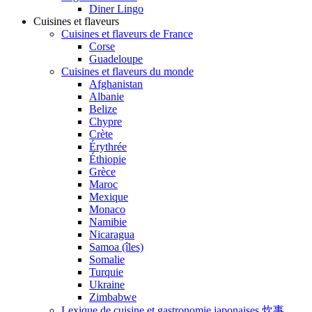
Diner Lingo
Cuisines et flaveurs
Cuisines et flaveurs de France
Corse
Guadeloupe
Cuisines et flaveurs du monde
Afghanistan
Albanie
Belize
Chypre
Crète
Érythrée
Éthiopie
Grèce
Maroc
Mexique
Monaco
Namibie
Nicaragua
Samoa (îles)
Somalie
Turquie
Ukraine
Zimbabwe
Lexique de cuisine et gastronomie japonaises 炊事