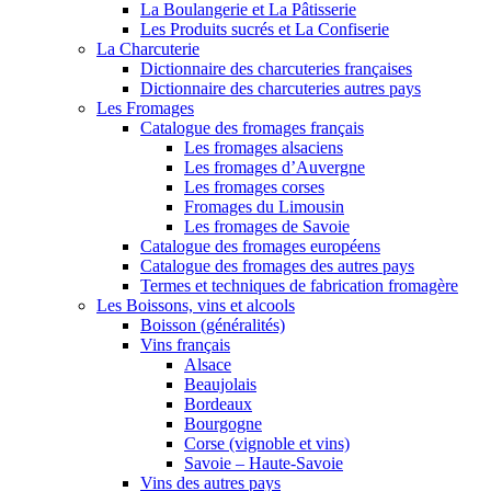
La Boulangerie et La Pâtisserie
Les Produits sucrés et La Confiserie
La Charcuterie
Dictionnaire des charcuteries françaises
Dictionnaire des charcuteries autres pays
Les Fromages
Catalogue des fromages français
Les fromages alsaciens
Les fromages d’Auvergne
Les fromages corses
Fromages du Limousin
Les fromages de Savoie
Catalogue des fromages européens
Catalogue des fromages des autres pays
Termes et techniques de fabrication fromagère
Les Boissons, vins et alcools
Boisson (généralités)
Vins français
Alsace
Beaujolais
Bordeaux
Bourgogne
Corse (vignoble et vins)
Savoie – Haute-Savoie
Vins des autres pays