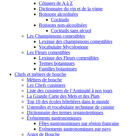
Cépages de A à Z
Dictionnaire du vin et de la vigne
Boissons alcoolisées
Cocktails
Boissons non-alcoolisées
Cocktails sans alcool
Les Champignons comestibles
Lexique des champignons comestibles
Vocabulaire Mycologique
Les Fleurs comestibles
Lexique des Fleurs comestibles
Termes botaniques
Familles botaniques
Chefs et métiers de bouche
Métiers de bouche
Les Chefs cuisiniers
Liste des cuisiniers de l’Antiquité à nos jours
La Grande Carte des Mets et des Plats
Top 10 des écoles hôtelières dans le monde
Ustensiles et vocabulaire technique de cuisine
Dictionnaire des termes organoleptiques
Événements gastronomiques
Fêtes gastronomiques par région française
Evénements gastronomiques par pays
Argot de Bouche