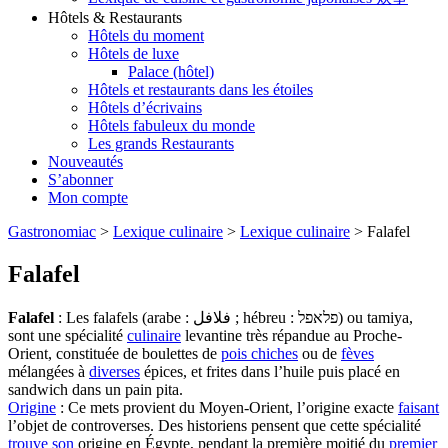
Hôtels & Restaurants
Hôtels du moment
Hôtels de luxe
Palace (hôtel)
Hôtels et restaurants dans les étoiles
Hôtels d’écrivains
Hôtels fabuleux du monde
Les grands Restaurants
Nouveautés
S’abonner
Mon compte
Gastronomiac
>
Lexique culinaire
>
Lexique culinaire
>
Falafel
Falafel
Falafel
: Les falafels (arabe : فلافل ; hébreu : פלאפל) ou tamiya,
sont une spécialité
culinaire
levantine très répandue au Proche-
Orient, constituée de boulettes de
pois chiches
ou de
fèves
mélangées à
diverses
épices, et frites dans l’huile puis placé en
sandwich dans un pain pita.
Origine
: Ce mets provient du Moyen-Orient, l’origine exacte
faisant
l’objet de controverses. Des historiens pensent que cette spécialité
trouve
son
origine en Égypte, pendant la première moitié du
premier