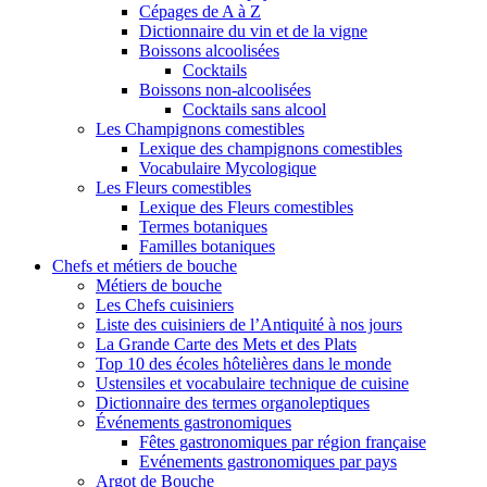
Cépages de A à Z
Dictionnaire du vin et de la vigne
Boissons alcoolisées
Cocktails
Boissons non-alcoolisées
Cocktails sans alcool
Les Champignons comestibles
Lexique des champignons comestibles
Vocabulaire Mycologique
Les Fleurs comestibles
Lexique des Fleurs comestibles
Termes botaniques
Familles botaniques
Chefs et métiers de bouche
Métiers de bouche
Les Chefs cuisiniers
Liste des cuisiniers de l’Antiquité à nos jours
La Grande Carte des Mets et des Plats
Top 10 des écoles hôtelières dans le monde
Ustensiles et vocabulaire technique de cuisine
Dictionnaire des termes organoleptiques
Événements gastronomiques
Fêtes gastronomiques par région française
Evénements gastronomiques par pays
Argot de Bouche