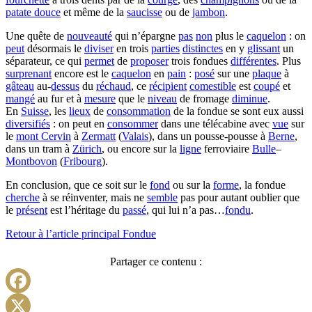
patate douce
et même de la
saucisse
ou de
jambon
.
Une quête de
nouveauté
qui n’épargne
pas
non
plus le
caquelon
: on
peut
désormais le
diviser
en trois
parties
distinctes
en y
glissant
un
séparateur, ce qui
permet
de
proposer
trois fondues
différentes
. Plus
surprenant
encore est le
caquelon
en
pain
:
posé
sur une
plaque
à
gâteau
au-
dessus
du
réchaud
, ce
récipient
comestible
est
coupé
et
mangé
au fur et à
mesure
que le
niveau
de fromage
diminue
.
En
Suisse
, les
lieux
de
consommation
de la fondue se sont eux aussi
diversifiés
: on peut en
consommer
dans une télécabine avec
vue
sur
le
mont Cervin
à
Zermatt
(
Valais
), dans un pousse-pousse à
Berne
,
dans un tram à
Zürich
, ou encore sur la
ligne
ferroviaire
Bulle
–
Montbovon
(
Fribourg
).
En conclusion, que ce soit sur le
fond
ou sur la
forme
, la fondue
cherche
à se réinventer, mais ne
semble
pas pour autant oublier que
le
présent
est l’héritage du
passé
, qui lui n’a pas…
fondu
.
Retour à l’article principal Fondue
Partager ce contenu :
Facebook