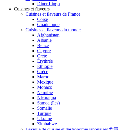
Diner Lingo
Cuisines et flaveurs
Cuisines et flaveurs de France
Corse
Guadeloupe
Cuisines et flaveurs du monde
Afghanistan
Albanie
Belize
Chypre
Crète
Érythrée
Éthiopie
Grèce
Maroc
Mexique
Monaco
Namibie
Nicaragua
Samoa (îles)
Somalie
Turquie
Ukraine
Zimbabwe
Lexique de cuisine et gastronomie japonaises 炊事