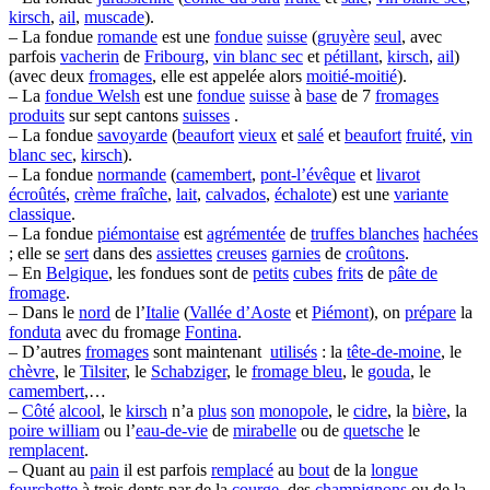
kirsch
,
ail
,
muscade
).
– La fondue
romande
est une
fondue
suisse
(
gruyère
seul
, avec
parfois
vacherin
de
Fribourg
,
vin blanc sec
et
pétillant
,
kirsch
,
ail
)
(avec deux
fromages
, elle est appelée alors
moitié-moitié
).
– La
fondue Welsh
est une
fondue
suisse
à
base
de 7
fromages
produits
sur sept cantons
suisses
.
– La fondue
savoyarde
(
beaufort
vieux
et
salé
et
beaufort
fruité
,
vin
blanc sec
,
kirsch
).
– La fondue
normande
(
camembert
,
pont-l’évêque
et
livarot
écroûtés
,
crème fraîche
,
lait
,
calvados
,
échalote
) est une
variante
classique
.
– La fondue
piémontaise
est
agrémentée
de
truffes blanches
hachées
; elle se
sert
dans des
assiettes
creuses
garnies
de
croûtons
.
– En
Belgique
, les fondues sont de
petits
cubes
frits
de
pâte de
fromage
.
– Dans le
nord
de l’
Italie
(
Vallée d’Aoste
et
Piémont
), on
prépare
la
fonduta
avec du fromage
Fontina
.
– D’autres
fromages
sont maintenant
utilisés
: la
tête-de-moine
, le
chèvre
, le
Tilsiter
, le
Schabziger
, le
fromage bleu
, le
gouda
, le
camembert
,…
–
Côté
alcool
, le
kirsch
n’a
plus
son
monopole
, le
cidre
, la
bière
, la
poire william
ou l’
eau-de-vie
de
mirabelle
ou de
quetsche
le
remplacent
.
– Quant au
pain
il est parfois
remplacé
au
bout
de la
longue
fourchette
à trois dents par de la
courge
, des
champignons
ou de la