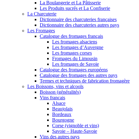
La Boulangerie et La Pâtisserie
Les Produits sucrés et La Confiserie
La Charcuterie
Dictionnaire des charcuteries françaises
Dictionnaire des charcuteries autres pays
Les Fromages
Catalogue des fromages français
Les fromages alsaciens
Les fromages d’Auvergne
Les fromages corses
Fromages du Limousin
Les fromages de Savoie
Catalogue des fromages européens
Catalogue des fromages des autres pays
Termes et techniques de fabrication fromagère
Les Boissons, vins et alcools
Boisson (généralités)
Vins français
Alsace
Beaujolais
Bordeaux
Bourgogne
Corse (vignoble et vins)
Savoie – Haute-Savoie
Vins des autres pays