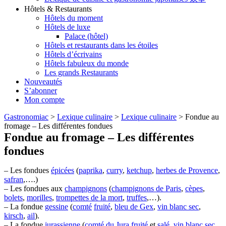
Hôtels & Restaurants
Hôtels du moment
Hôtels de luxe
Palace (hôtel)
Hôtels et restaurants dans les étoiles
Hôtels d’écrivains
Hôtels fabuleux du monde
Les grands Restaurants
Nouveautés
S’abonner
Mon compte
Gastronomiac
>
Lexique culinaire
>
Lexique culinaire
>
Fondue au
fromage – Les différentes fondues
Fondue au fromage – Les différentes
fondues
– Les fondues
épicées
(
paprika
,
curry
,
ketchup
,
herbes de Provence
,
safran
,….)
– Les fondues aux
champignons
(
champignons de Paris
,
cèpes
,
bolets
,
morilles
,
trompettes de la mort
,
truffes
,…).
– La fondue
gessine
(
comté
fruité
,
bleu de Gex
,
vin blanc sec
,
kirsch
,
ail
).
– La fondue
jurassienne
(
comté du Jura
fruité
et
salé
,
vin blanc sec
,