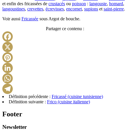
et enfin des fricassées de
crustacés
ou
poisson
:
langouste
,
homard
,
langoustines
,
crevettes
,
écrevisses
,
encornet
,
supions
et
saint-pierre
.
Voir aussi
Fricassée
sous Argot de bouche.
Partager ce contenu :
Facebook
X
Pinterest
LinkedIn
WhatsApp
Définition précédente :
Fricassé (cuisine tunisienne)
Telegram
Définition suivante :
Frico (cuisine italienne)
Footer
Newsletter