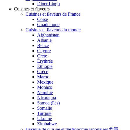
Diner Lingo
Cuisines et flaveurs
Cuisines et flaveurs de France
Corse
Guadeloupe
Cuisines et flaveurs du monde
Afghanistan
Albanie
Belize
Chypre
Crète
Érythrée
Éthiopie
Grèce
Maroc
Mexique
Monaco
Namibie
Nicaragua
Samoa (îles)
Somalie
Turquie
Ukraine
Zimbabwe
Lexique de cuisine et gastronomie japonaises 炊事