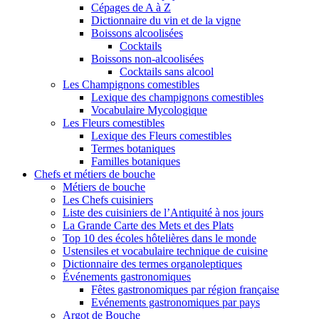
Cépages de A à Z
Dictionnaire du vin et de la vigne
Boissons alcoolisées
Cocktails
Boissons non-alcoolisées
Cocktails sans alcool
Les Champignons comestibles
Lexique des champignons comestibles
Vocabulaire Mycologique
Les Fleurs comestibles
Lexique des Fleurs comestibles
Termes botaniques
Familles botaniques
Chefs et métiers de bouche
Métiers de bouche
Les Chefs cuisiniers
Liste des cuisiniers de l’Antiquité à nos jours
La Grande Carte des Mets et des Plats
Top 10 des écoles hôtelières dans le monde
Ustensiles et vocabulaire technique de cuisine
Dictionnaire des termes organoleptiques
Événements gastronomiques
Fêtes gastronomiques par région française
Evénements gastronomiques par pays
Argot de Bouche