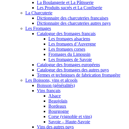
La Boulangerie et La Pâtisserie
Les Produits sucrés et La Confiserie
La Charcuterie
Dictionnaire des charcuteries françaises
Dictionnaire des charcuteries autres pays
Les Fromages
Catalogue des fromages français
Les fromages alsaciens
Les fromages d’Auvergne
Les fromages corses
Fromages du Limousin
Les fromages de Savoie
Catalogue des fromages européens
Catalogue des fromages des autres pays
Termes et techniques de fabrication fromagère
Les Boissons, vins et alcools
Boisson (généralités)
Vins français
Alsace
Beaujolais
Bordeaux
Bourgogne
Corse (vignoble et vins)
Savoie – Haute-Savoie
Vins des autres pays