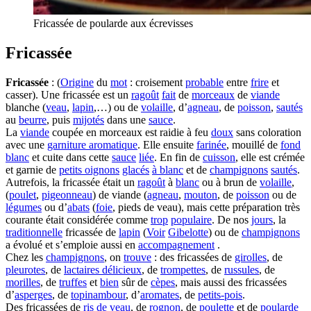
Fricassée de poularde aux écrevisses
Fricassée
Fricassée
: (
Origine
du
mot
: croisement
probable
entre
frire
et
casser). Une fricassée est un
ragoût
fait
de
morceaux
de
viande
blanche (
veau
,
lapin
,…) ou de
volaille
, d’
agneau
, de
poisson
,
sautés
au
beurre
, puis
mijotés
dans une
sauce
.
La
viande
coupée en morceaux est raidie à feu
doux
sans coloration
avec une
garniture aromatique
. Elle ensuite
farinée
, mouillé de
fond
blanc
et cuite dans cette
sauce
liée
. En fin de
cuisson
, elle est crémée
et garnie de
petits oignons
glacés
à blanc
et de
champignons
sautés
.
Autrefois, la fricassée était un
ragoût
à
blanc
ou à brun de
volaille
,
(
poulet
,
pigeonneau
) de viande (
agneau
,
mouton
, de
poisson
ou de
légumes
ou d’
abats
(
foie
, pieds de veau), mais cette préparation très
courante était considérée comme
trop
populaire
. De nos
jours
, la
traditionnelle
fricassée de
lapin
(
Voir
Gibelotte
) ou de
champignons
a évolué et s’emploie aussi en
accompagnement
.
Chez les
champignons
, on
trouve
: des fricassées de
girolles
, de
pleurotes
, de
lactaires délicieux
, de
trompettes
, de
russules
, de
morilles
, de
truffes
et
bien
sûr de
cèpes
, mais aussi des fricassées
d’
asperges
, de
topinambour
, d’
aromates
, de
petits-pois
.
Des fricassées de
ris de veau
, de
rognon
, de
poulette
et de
poularde