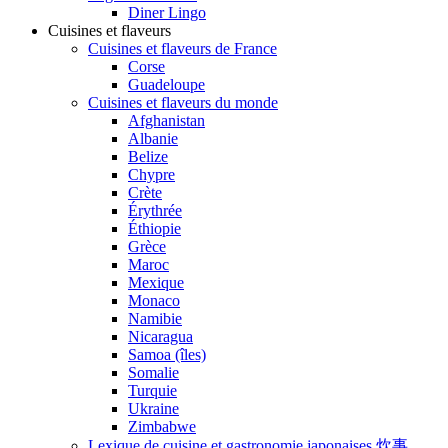
Diner Lingo
Cuisines et flaveurs
Cuisines et flaveurs de France
Corse
Guadeloupe
Cuisines et flaveurs du monde
Afghanistan
Albanie
Belize
Chypre
Crète
Érythrée
Éthiopie
Grèce
Maroc
Mexique
Monaco
Namibie
Nicaragua
Samoa (îles)
Somalie
Turquie
Ukraine
Zimbabwe
Lexique de cuisine et gastronomie japonaises 炊事