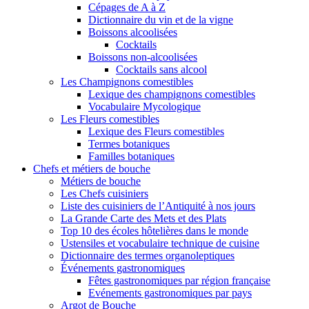
Cépages de A à Z
Dictionnaire du vin et de la vigne
Boissons alcoolisées
Cocktails
Boissons non-alcoolisées
Cocktails sans alcool
Les Champignons comestibles
Lexique des champignons comestibles
Vocabulaire Mycologique
Les Fleurs comestibles
Lexique des Fleurs comestibles
Termes botaniques
Familles botaniques
Chefs et métiers de bouche
Métiers de bouche
Les Chefs cuisiniers
Liste des cuisiniers de l’Antiquité à nos jours
La Grande Carte des Mets et des Plats
Top 10 des écoles hôtelières dans le monde
Ustensiles et vocabulaire technique de cuisine
Dictionnaire des termes organoleptiques
Événements gastronomiques
Fêtes gastronomiques par région française
Evénements gastronomiques par pays
Argot de Bouche