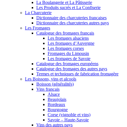
La Boulangerie et La Pâtisserie
Les Produits sucrés et La Confiserie
La Charcuterie
Dictionnaire des charcuteries françaises
Dictionnaire des charcuteries autres pays
Les Fromages
Catalogue des fromages français
Les fromages alsaciens
Les fromages d’Auvergne
Les fromages corses
Fromages du Limousin
Les fromages de Savoie
Catalogue des fromages européens
Catalogue des fromages des autres pays
Termes et techniques de fabrication fromagère
Les Boissons, vins et alcools
Boisson (généralités)
Vins français
Alsace
Beaujolais
Bordeaux
Bourgogne
Corse (vignoble et vins)
Savoie – Haute-Savoie
Vins des autres pays