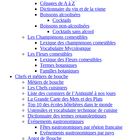
Cépages de A à Z
Dictionnaire du vin et de la vigne
Boissons alcoolisées
Cocktails
Boissons non-alcoolisées
Cocktails sans alcool
Les Champignons comestibles
Lexique des champignons comestibles
Vocabulaire Mycologique
Les Fleurs comestibles
Lexique des Fleurs comestibles
Termes botaniques
Familles botaniques
Chefs et métiers de bouche
Métiers de bouche
Les Chefs cuisiniers
Liste des cuisiniers de l’Antiquité à nos jours
La Grande Carte des Mets et des Plats
Top 10 des écoles hôtelières dans le monde
Ustensiles et vocabulaire technique de cuisine
Dictionnaire des termes organoleptiques
Événements gastronomiques
Fêtes gastronomiques par région française
Evénements gastronomiques par pays
Argot de Bouche