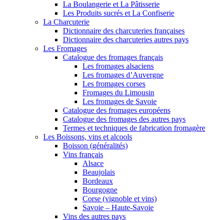
La Boulangerie et La Pâtisserie
Les Produits sucrés et La Confiserie
La Charcuterie
Dictionnaire des charcuteries françaises
Dictionnaire des charcuteries autres pays
Les Fromages
Catalogue des fromages français
Les fromages alsaciens
Les fromages d’Auvergne
Les fromages corses
Fromages du Limousin
Les fromages de Savoie
Catalogue des fromages européens
Catalogue des fromages des autres pays
Termes et techniques de fabrication fromagère
Les Boissons, vins et alcools
Boisson (généralités)
Vins français
Alsace
Beaujolais
Bordeaux
Bourgogne
Corse (vignoble et vins)
Savoie – Haute-Savoie
Vins des autres pays