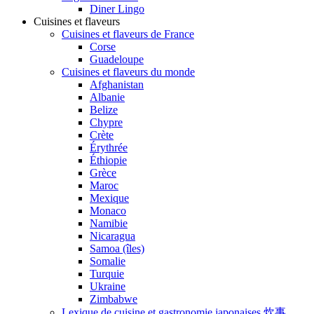
Diner Lingo
Cuisines et flaveurs
Cuisines et flaveurs de France
Corse
Guadeloupe
Cuisines et flaveurs du monde
Afghanistan
Albanie
Belize
Chypre
Crète
Érythrée
Éthiopie
Grèce
Maroc
Mexique
Monaco
Namibie
Nicaragua
Samoa (îles)
Somalie
Turquie
Ukraine
Zimbabwe
Lexique de cuisine et gastronomie japonaises 炊事