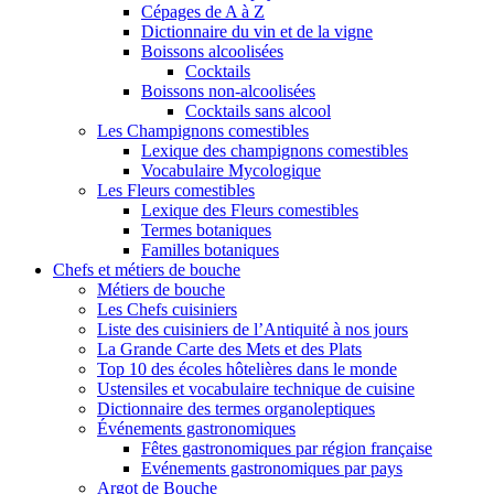
Cépages de A à Z
Dictionnaire du vin et de la vigne
Boissons alcoolisées
Cocktails
Boissons non-alcoolisées
Cocktails sans alcool
Les Champignons comestibles
Lexique des champignons comestibles
Vocabulaire Mycologique
Les Fleurs comestibles
Lexique des Fleurs comestibles
Termes botaniques
Familles botaniques
Chefs et métiers de bouche
Métiers de bouche
Les Chefs cuisiniers
Liste des cuisiniers de l’Antiquité à nos jours
La Grande Carte des Mets et des Plats
Top 10 des écoles hôtelières dans le monde
Ustensiles et vocabulaire technique de cuisine
Dictionnaire des termes organoleptiques
Événements gastronomiques
Fêtes gastronomiques par région française
Evénements gastronomiques par pays
Argot de Bouche