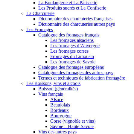
La Boulangerie et La Pâtisserie
Les Produits sucrés et La Confiserie
La Charcuterie
Dictionnaire des charcuteries françaises
Dictionnaire des charcuteries autres pays
Les Fromages
Catalogue des fromages français
Les fromages alsaciens
Les fromages d’Auvergne
Les fromages corses
Fromages du Limousin
Les fromages de Savoie
Catalogue des fromages européens
Catalogue des fromages des autres pays
Termes et techniques de fabrication fromagère
Les Boissons, vins et alcools
Boisson (généralités)
Vins français
Alsace
Beaujolais
Bordeaux
Bourgogne
Corse (vignoble et vins)
Savoie – Haute-Savoie
Vins des autres pays