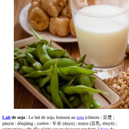
Lait
de soja
: Le lait de soja, boisson au
soja
(chinois : 豆漿 ;
pinyin : dòujiāng ; coréen : 두유 (duyu) ; tonyu (豆乳, tōnyū) ;