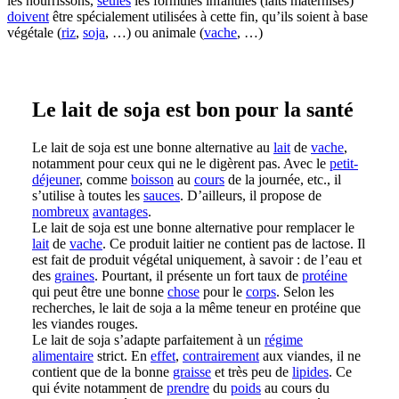
les nourrissons,
seules
les formules infantiles (laits maternisés)
doivent
être spécialement utilisées à cette fin, qu’ils soient à base
végétale (
riz
,
soja
, …) ou animale (
vache
, …)
Le lait de soja est bon pour la santé
Le lait de soja est une bonne alternative au
lait
de
vache
,
notamment pour ceux qui ne le digèrent pas. Avec le
petit-
déjeuner
, comme
boisson
au
cours
de la journée, etc., il
s’utilise à toutes les
sauces
. D’ailleurs, il propose de
nombreux
avantages
.
Le lait de soja est une bonne alternative pour remplacer le
lait
de
vache
. Ce produit laitier ne contient pas de lactose. Il
est fait de produit végétal uniquement, à savoir : de l’eau et
des
graines
. Pourtant, il présente un fort taux de
protéine
qui peut être une bonne
chose
pour le
corps
. Selon les
recherches, le lait de soja a la même teneur en protéine que
les viandes rouges.
Le lait de soja s’adapte parfaitement à un
régime
alimentaire
strict. En
effet
,
contrairement
aux viandes, il ne
contient que de la bonne
graisse
et très peu de
lipides
. Ce
qui évite notamment de
prendre
du
poids
au cours du