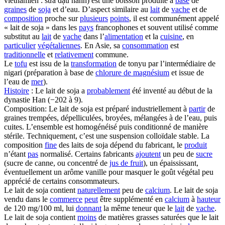
vietnamien : sữa đậu nành) est une boisson produite à
base
de
graines
de
soja
et d’eau. D’aspect similaire au
lait
de
vache
et de
composition
proche sur
plusieurs
points
, il est communément appelé
« lait de soja » dans les
pays
francophones et souvent utilisé comme
substitut au
lait
de
vache
dans l’
alimentation
et la
cuisine
, en
particulier
végétaliennes
. En Asie, sa
consommation
est
traditionnelle
et
relativement
commune.
Le
tofu
est issu de la
transformation
de tonyu par l’intermédiaire de
nigari (préparation à base de
chlorure de magnésium
et issue de
l’eau de
mer
).
Histoire
: Le lait de soja a
probablement
été inventé au début de la
dynastie Han (−202 à 9).
Composition: Le lait de soja est préparé industriellement à
partir
de
graines trempées, dépelliculées, broyées, mélangées à de l’eau, puis
cuites. L’ensemble est homogénéisé puis conditionné de manière
stérile. Techniquement, c’est une suspension colloïdale stable. La
composition
fine
des laits de soja dépend du fabricant, le
produit
n’étant
pas
normalisé. Certains fabricants
ajoutent
un peu de
sucre
(sucre de canne, ou concentré de
jus de fruit
), un épaississant,
éventuellement un arôme vanille pour masquer le goût végétal peu
apprécié de certains consommateurs.
Le lait de soja contient
naturellement
peu de
calcium
. Le lait de soja
vendu dans le
commerce
peut
être supplémenté en
calcium
à
hauteur
de 120 mg/100 ml, lui
donnant
la même teneur que le
lait
de
vache
.
Le lait de soja contient
moins
de matières grasses saturées que le lait