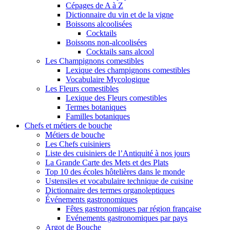
Cépages de A à Z
Dictionnaire du vin et de la vigne
Boissons alcoolisées
Cocktails
Boissons non-alcoolisées
Cocktails sans alcool
Les Champignons comestibles
Lexique des champignons comestibles
Vocabulaire Mycologique
Les Fleurs comestibles
Lexique des Fleurs comestibles
Termes botaniques
Familles botaniques
Chefs et métiers de bouche
Métiers de bouche
Les Chefs cuisiniers
Liste des cuisiniers de l’Antiquité à nos jours
La Grande Carte des Mets et des Plats
Top 10 des écoles hôtelières dans le monde
Ustensiles et vocabulaire technique de cuisine
Dictionnaire des termes organoleptiques
Événements gastronomiques
Fêtes gastronomiques par région française
Evénements gastronomiques par pays
Argot de Bouche