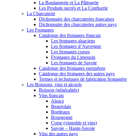
La Boulangerie et La Pâtisserie
Les Produits sucrés et La Confiserie
La Charcuterie
Dictionnaire des charcuteries françaises
Dictionnaire des charcuteries autres pays
Les Fromages
Catalogue des fromages français
Les fromages alsaciens
Les fromages d’Auvergne
Les fromages corses
Fromages du Limousin
Les fromages de Savoie
Catalogue des fromages européens
Catalogue des fromages des autres pays
Termes et techniques de fabrication fromagère
Les Boissons, vins et alcools
Boisson (généralités)
Vins français
Alsace
Beaujolais
Bordeaux
Bourgogne
Corse (vignoble et vins)
Savoie – Haute-Savoie
Vins des autres pays