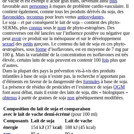
de vache et est exempt d’acide gras trans, devenant ainsi
plus
favorable aux
personnes
à risques de problème cardio-vasculaire. Il
contient également, comme tous les produits dérivés du soja, des
flavonoïdes
,
reconnus
pour leurs vertus
antioxydantes
.
Le soja – et par conséquent le lait de soja – contient des phyto-
SERMs, plus
connus
sous le
nom
de phyto-estrogènes. Des
controverses ont été lancées sur l’influence positive ou négative que
peut
avoir
ce produit sur la ménopause et sur le développement
sexuel
des
petits
garçons. Le contenu du lait de soja en ces phyto-
œstrogènes, sous
forme
d’isoflavones, est en moyenne de 7 mg par
100 g. Mais la variabilité de la concentration en isoflavones est très
élevée, certains laits de soja peuvent en contenir 100
fois
plus que
d’autres.
Dans la plupart des pays la prévention vis-à-vis des produits
infantiles à base de soja n’existe pas, la recherche n’apportant pas
d’éléments en faveur de la dangerosité des
formules
à base de soja.
La présence de résidus de pesticides et l’existence de sojas
OGM
font aussi débat, mais il existe des laits de soja, dits « biologiques »
obtenus
à partir de graines de soja
non
génétiquement modifiées.
Composition du lait de soja et comparaison
avec le lait de vache demi-écrémé
(pour 100 ml)
Composants
Lait de soja
Lait de vache
énergie
154 k
J
(37 k
cal
)
188 kJ (45 kcal)
eau
85 g
90 g