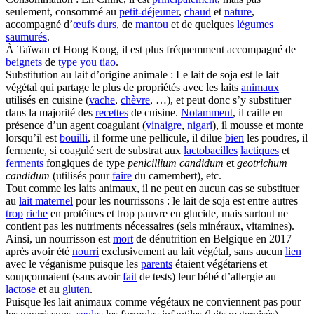
seulement, consommé au
petit-déjeuner
,
chaud
et
nature
,
accompagné d’
œufs
durs
, de
mantou
et de quelques
légumes
saumurés
.
À Taïwan et Hong Kong, il est plus fréquemment accompagné de
beignets
de
type
you tiao
.
Substitution au lait d’origine animale : Le lait de soja est le lait
végétal qui partage le plus de propriétés avec les laits
animaux
utilisés en cuisine (
vache
,
chèvre
, …), et peut donc s’y substituer
dans la majorité des
recettes
de cuisine.
Notamment
, il caille en
présence d’un agent coagulant (
vinaigre
,
nigari
), il mousse et monte
lorsqu’il est
bouilli
, il forme une pellicule, il dilue
bien
les poudres, il
fermente, si coagulé sert de substrat aux
lactobacilles
lactiques
et
ferments
fongiques de type
penicillium candidum
et
geotrichum
candidum
(utilisés pour
faire
du camembert), etc.
Tout comme les laits animaux, il ne peut en aucun cas se substituer
au
lait maternel
pour les nourrissons : le lait de soja est entre autres
trop
riche
en protéines et trop pauvre en glucide, mais surtout ne
contient pas les nutriments nécessaires (sels minéraux, vitamines).
Ainsi, un nourrisson est
mort
de dénutrition en Belgique en 2017
après avoir été
nourri
exclusivement au lait végétal, sans aucun
lien
avec le véganisme puisque les
parents
étaient végétariens et
soupçonnaient (sans avoir
fait
de tests) leur bébé d’allergie au
lactose
et au
gluten
.
Puisque les lait animaux comme végétaux ne conviennent pas pour