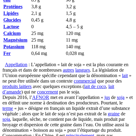
Protéines
3,8 g
3,2 g
Lipides
2,1 g
1,5 g
Glucides
0,45 g
4,8 g
Lactose
0
4,5 – 5 g
Calcium
25 mg
120 mg
Magnésium
25 mg
11 mg
Potassium
118 mg
140 mg
Fer
0,64 mg
0,028 mg
Appellation
: L’appellation « lait de soja » est la plus courante en
français et dans de nombreuses
autres
langues
. La législation de
l’Union européenne spécifie cependant que la dénomination «
lait
»
ne peut être utilisée dans un contexte
commercial
que pour des
produits laitiers
avec quelques exceptions (
lait de coco
,
lait
d’amande
) qui ne
concernent
pas le soja.
Depuis 2016, l’
AFNOR
met en avant l’appellation «
jus
de
soja
» et
en définit une norme à destination des producteurs. Pourtant, le
terme
« jus » désigne en français un liquide extrait d’une substance
végétale ; alors que le lait de soja n’est pas extrait de la
graine
de
soja
, laquelle, sèche, ne contient pas de liquide, mais produit par
broyage et dispersion de cette graine dans l’eau. On utilise aussi la
dénomination « boisson au soja » pour l’étiquetage du produit.
Consommation : En Chine, il est
principalement
, mais pas