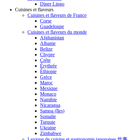
Diner Lingo
Cuisines et flaveurs
Cuisines et flaveurs de France
Corse
Guadeloupe
Cuisines et flaveurs du monde
Afghanistan
Albanie
Belize
Chypre
Crète
Érythrée
Éthiopie
Grèce
Maroc
Mexique
Monaco
Namibie
Nicaragua
Samoa (îles)
Somalie
Turquie
Ukraine
Zimbabwe
Lexique de cuisine et gastronomie japonaises 炊事