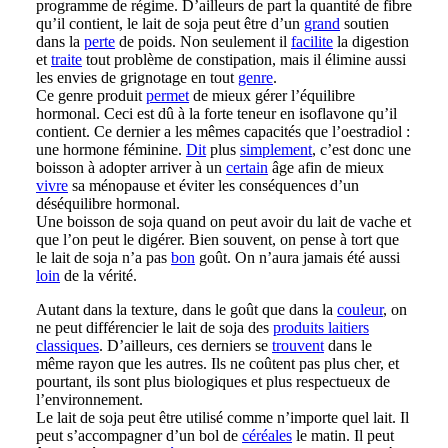
programme de régime. D’ailleurs de part la quantité de fibre
qu’il contient, le lait de soja peut être d’un
grand
soutien
dans la
perte
de poids. Non seulement il
facilite
la digestion
et
traite
tout problème de constipation, mais il élimine aussi
les envies de grignotage en tout
genre
.
Ce genre produit
permet
de mieux gérer l’équilibre
hormonal. Ceci est dû à la forte teneur en isoflavone qu’il
contient. Ce dernier a les mêmes capacités que l’oestradiol :
une hormone féminine.
Dit
plus
simplement
, c’est donc une
boisson à adopter arriver à un
certain
âge afin de mieux
vivre
sa ménopause et éviter les conséquences d’un
déséquilibre hormonal.
Une boisson de soja quand on peut avoir du lait de vache et
que l’on peut le digérer. Bien souvent, on pense à tort que
le lait de soja n’a pas
bon
goût. On n’aura jamais été aussi
loin
de la vérité.
Autant dans la texture, dans le goût que dans la
couleur
, on
ne peut différencier le lait de soja des
produits laitiers
classiques
. D’ailleurs, ces derniers se
trouvent
dans le
même rayon que les autres. Ils ne coûtent pas plus cher, et
pourtant, ils sont plus biologiques et plus respectueux de
l’environnement.
Le lait de soja peut être utilisé comme n’importe quel lait. Il
peut s’accompagner d’un bol de
céréales
le matin. Il peut