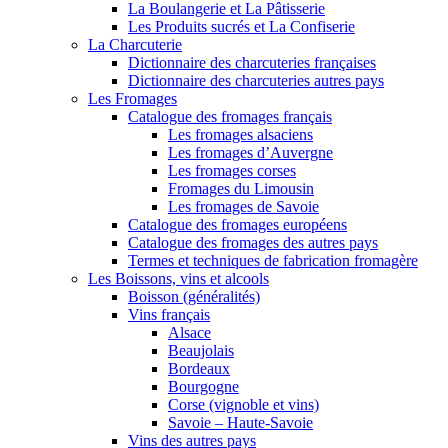
La Boulangerie et La Pâtisserie
Les Produits sucrés et La Confiserie
La Charcuterie
Dictionnaire des charcuteries françaises
Dictionnaire des charcuteries autres pays
Les Fromages
Catalogue des fromages français
Les fromages alsaciens
Les fromages d’Auvergne
Les fromages corses
Fromages du Limousin
Les fromages de Savoie
Catalogue des fromages européens
Catalogue des fromages des autres pays
Termes et techniques de fabrication fromagère
Les Boissons, vins et alcools
Boisson (généralités)
Vins français
Alsace
Beaujolais
Bordeaux
Bourgogne
Corse (vignoble et vins)
Savoie – Haute-Savoie
Vins des autres pays