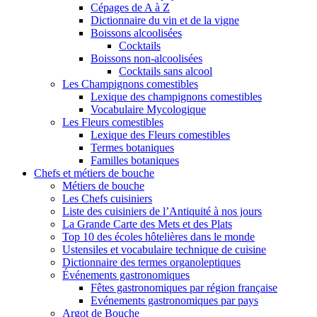
Cépages de A à Z
Dictionnaire du vin et de la vigne
Boissons alcoolisées
Cocktails
Boissons non-alcoolisées
Cocktails sans alcool
Les Champignons comestibles
Lexique des champignons comestibles
Vocabulaire Mycologique
Les Fleurs comestibles
Lexique des Fleurs comestibles
Termes botaniques
Familles botaniques
Chefs et métiers de bouche
Métiers de bouche
Les Chefs cuisiniers
Liste des cuisiniers de l’Antiquité à nos jours
La Grande Carte des Mets et des Plats
Top 10 des écoles hôtelières dans le monde
Ustensiles et vocabulaire technique de cuisine
Dictionnaire des termes organoleptiques
Événements gastronomiques
Fêtes gastronomiques par région française
Evénements gastronomiques par pays
Argot de Bouche