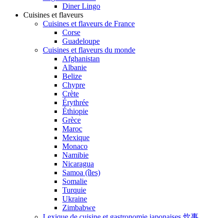
Diner Lingo
Cuisines et flaveurs
Cuisines et flaveurs de France
Corse
Guadeloupe
Cuisines et flaveurs du monde
Afghanistan
Albanie
Belize
Chypre
Crète
Érythrée
Éthiopie
Grèce
Maroc
Mexique
Monaco
Namibie
Nicaragua
Samoa (îles)
Somalie
Turquie
Ukraine
Zimbabwe
Lexique de cuisine et gastronomie japonaises 炊事