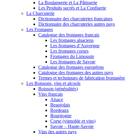
La Boulangerie et La Pâtisserie
Les Produits sucrés et La Confiserie
La Charcuterie
Dictionnaire des charcuteries françaises
Dictionnaire des charcuteries autres pays
Les Fromages
Catalogue des fromages français
Les fromages alsaciens
Les fromages d’Auvergne
Les fromages corses
Fromages du Limousin
Les fromages de Savoie
Catalogue des fromages européens
Catalogue des fromages des autres pays
Termes et techniques de fabrication fromagère
Les Boissons, vins et alcools
Boisson (généralités)
Vins français
Alsace
Beaujolais
Bordeaux
Bourgogne
Corse (vignoble et vins)
Savoie – Haute-Savoie
Vins des autres pays