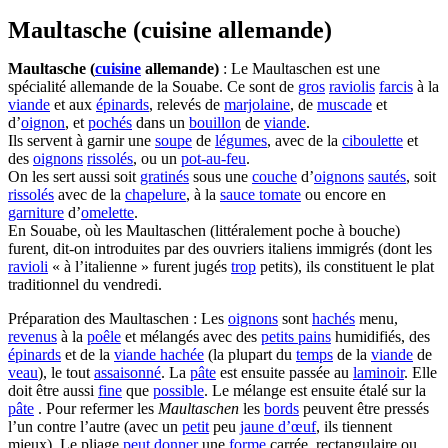
Maultasche (cuisine allemande)
Maultasche (
cuisine
allemande)
: Le Maultaschen est une
spécialité allemande de la Souabe. Ce sont de
gros
raviolis
farcis
à la
viande
et aux
épinards
, relevés de
marjolaine
, de
muscade
et
d’
oignon
, et
pochés
dans un
bouillon
de
viande
.
Ils servent à garnir une
soupe
de
légumes
, avec de la
ciboulette
et
des
oignons
rissolés
, ou un
pot-au-feu
.
On les sert aussi soit
gratinés
sous une
couche
d’
oignons
sautés
, soit
rissolés
avec de la
chapelure
, à la
sauce tomate
ou encore en
garniture
d’
omelette
.
En Souabe, où les Maultaschen (littéralement poche à bouche)
furent, dit-on introduites par des ouvriers italiens immigrés (dont les
ravioli
« à l’italienne » furent jugés
trop
petits), ils constituent le plat
traditionnel du vendredi.
Préparation des Maultaschen : Les
oignons
sont
hachés
menu,
revenus
à la
poêle
et mélangés avec des
petits pains
humidifiés, des
épinards
et de la
viande hachée
(la plupart du
temps
de la
viande
de
veau
), le tout
assaisonné
. La
pâte
est ensuite passée au
laminoir
. Elle
doit être aussi
fine
que
possible
. Le mélange est ensuite étalé sur la
pâte
. Pour refermer les
Maultaschen
les
bords
peuvent être pressés
l’un contre l’autre (avec un
petit
peu
jaune d’œuf
, ils tiennent
mieux). Le pliage
peut
donner
une
forme
carrée, rectangulaire ou