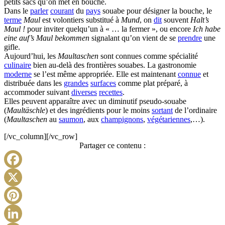
petits sacs qu’on met en bouche.
Dans le
parler
courant
du
pays
souabe pour désigner la bouche, le
terme
Maul
est volontiers substitué à
Mund
, on
dit
souvent
Halt’s
Maul !
pour inviter quelqu’un à « … la fermer », ou encore
Ich habe
eine auf’s Maul bekommen
signalant qu’on vient de se
prendre
une
gifle.
Aujourd’hui, les
Maultaschen
sont connues comme spécialité
culinaire
bien au-delà des frontières souabes. La gastronomie
moderne
se l’est même appropriée. Elle est maintenant
connue
et
distribuée dans les
grandes
surfaces
comme plat préparé, à
accommoder suivant
diverses
recettes
.
Elles peuvent apparaître avec un diminutif pseudo-souabe
(
Maultäschle
) et des ingrédients pour le moins
sortant
de l’ordinaire
(
Maultaschen
au
saumon
, aux
champignons
,
végétariennes
,…).
[/vc_column][/vc_row]
Partager ce contenu :
Facebook
X
Pinterest