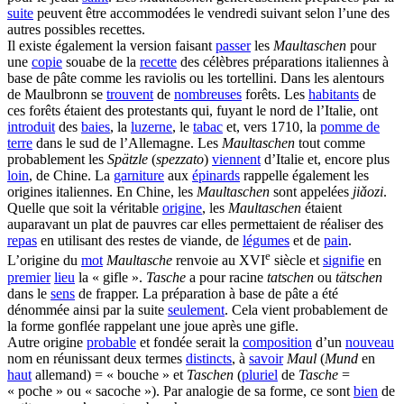
suite
peuvent être accommodées le vendredi suivant selon l’une des
autres possibles recettes.
Il existe également la version faisant
passer
les
Maultaschen
pour
une
copie
souabe de la
recette
des célèbres préparations italiennes à
base de pâte comme les raviolis ou les tortellini. Dans les alentours
de Maulbronn se
trouvent
de
nombreuses
forêts. Les
habitants
de
ces forêts étaient des protestants qui, fuyant le nord de l’Italie, ont
introduit
des
baies
, la
luzerne
, le
tabac
et, vers 1710, la
pomme de
terre
dans le sud de l’Allemagne. Les
Maultaschen
tout comme
probablement les
Spätzle
(
spezzato
)
viennent
d’Italie et, encore plus
loin
, de Chine. La
garniture
aux
épinards
rappelle également les
origines italiennes. En Chine, les
Maultaschen
sont appelées
jiǎozi
.
Quelle que soit la véritable
origine
, les
Maultaschen
étaient
auparavant un plat de pauvres car elles permettaient de réaliser des
repas
en utilisant des restes de viande, de
légumes
et de
pain
.
e
L’origine du
mot
Maultasche
renvoie au XVI
siècle et
signifie
en
premier
lieu
la « gifle ».
Tasche
a pour racine
tatschen
ou
tätschen
dans le
sens
de frapper. La préparation à base de pâte a été
dénommée ainsi par la suite
seulement
. Cela vient probablement de
la forme gonflée rappelant une joue après une gifle.
Autre origine
probable
et fondée serait la
composition
d’un
nouveau
nom en réunissant deux termes
distincts
, à
savoir
Maul
(
Mund
en
haut
allemand) = « bouche » et
Taschen
(
pluriel
de
Tasche
=
« poche » ou « sacoche »). Par analogie de sa forme, ce sont
bien
de