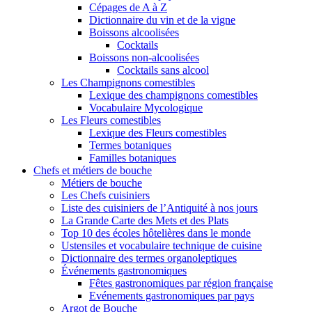
Cépages de A à Z
Dictionnaire du vin et de la vigne
Boissons alcoolisées
Cocktails
Boissons non-alcoolisées
Cocktails sans alcool
Les Champignons comestibles
Lexique des champignons comestibles
Vocabulaire Mycologique
Les Fleurs comestibles
Lexique des Fleurs comestibles
Termes botaniques
Familles botaniques
Chefs et métiers de bouche
Métiers de bouche
Les Chefs cuisiniers
Liste des cuisiniers de l’Antiquité à nos jours
La Grande Carte des Mets et des Plats
Top 10 des écoles hôtelières dans le monde
Ustensiles et vocabulaire technique de cuisine
Dictionnaire des termes organoleptiques
Événements gastronomiques
Fêtes gastronomiques par région française
Evénements gastronomiques par pays
Argot de Bouche