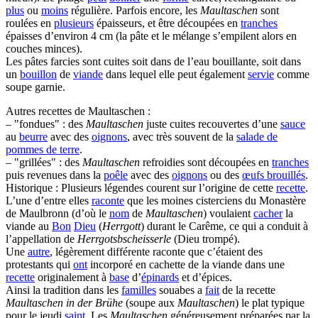
plus
ou
moins
régulière. Parfois encore, les
Maultaschen
sont
roulées en
plusieurs
épaisseurs, et être découpées en
tranches
épaisses d’environ 4 cm (la pâte et le mélange s’empilent alors en
couches minces).
Les pâtes farcies sont cuites soit dans de l’eau bouillante, soit dans
un
bouillon
de
viande
dans lequel elle peut également
servie
comme
soupe garnie.
Autres recettes de Maultaschen :
– "fondues" : des
Maultaschen
juste cuites recouvertes d’une
sauce
au
beurre
avec des
oignons
, avec très souvent de la
salade de
pommes de terre
.
– "grillées" : des
Maultaschen
refroidies sont découpées en
tranches
puis revenues dans la
poêle
avec des
oignons
ou des
œufs brouillés
.
Historique : Plusieurs légendes courent sur l’origine de cette
recette
.
L’une d’entre elles
raconte
que les moines cisterciens du Monastère
de Maulbronn (d’où le
nom
de
Maultaschen
) voulaient
cacher
la
viande au
Bon
Dieu
(
Herrgott
) durant le Carême, ce qui a conduit à
l’appellation de
Herrgotsbscheisserle
(Dieu trompé).
Une
autre
, légèrement différente raconte que c’étaient des
protestants qui
ont
incorporé en cachette de la viande dans une
recette
originalement à
base
d’
épinards
et d’épices.
Ainsi la tradition dans les
familles
souabes a
fait
de la recette
Maultaschen in der Brühe
(soupe aux
Maultaschen
) le plat typique
pour le jeudi
saint
. Les
Maultaschen
généreusement préparées par la