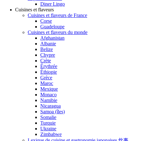
Diner Lingo
Cuisines et flaveurs
Cuisines et flaveurs de France
Corse
Guadeloupe
Cuisines et flaveurs du monde
Afghanistan
Albanie
Belize
Chypre
Crète
Érythrée
Éthiopie
Grèce
Maroc
Mexique
Monaco
Namibie
Nicaragua
Samoa (îles)
Somalie
Turquie
Ukraine
Zimbabwe
Lexique de cuisine et gastronomie japonaises 炊事