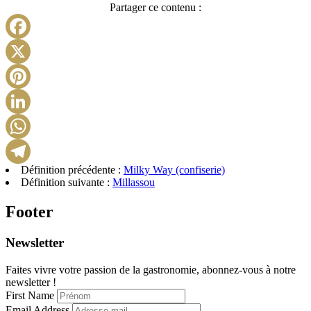
Partager ce contenu :
Facebook
X
Pinterest
LinkedIn
WhatsApp
Définition précédente :
Milky Way (confiserie)
Telegram
Définition suivante :
Millassou
Footer
Newsletter
Faites vivre votre passion de la gastronomie, abonnez-vous à notre
newsletter !
First Name
Email Address