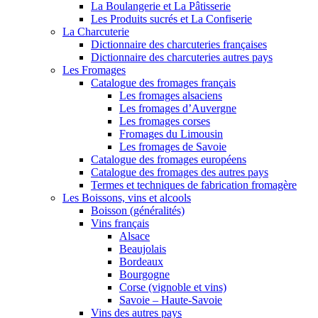
La Boulangerie et La Pâtisserie
Les Produits sucrés et La Confiserie
La Charcuterie
Dictionnaire des charcuteries françaises
Dictionnaire des charcuteries autres pays
Les Fromages
Catalogue des fromages français
Les fromages alsaciens
Les fromages d’Auvergne
Les fromages corses
Fromages du Limousin
Les fromages de Savoie
Catalogue des fromages européens
Catalogue des fromages des autres pays
Termes et techniques de fabrication fromagère
Les Boissons, vins et alcools
Boisson (généralités)
Vins français
Alsace
Beaujolais
Bordeaux
Bourgogne
Corse (vignoble et vins)
Savoie – Haute-Savoie
Vins des autres pays