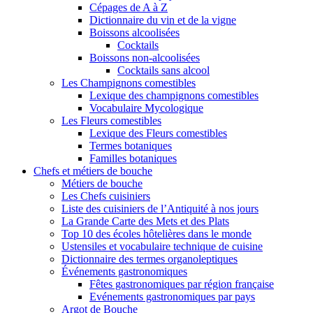
Cépages de A à Z
Dictionnaire du vin et de la vigne
Boissons alcoolisées
Cocktails
Boissons non-alcoolisées
Cocktails sans alcool
Les Champignons comestibles
Lexique des champignons comestibles
Vocabulaire Mycologique
Les Fleurs comestibles
Lexique des Fleurs comestibles
Termes botaniques
Familles botaniques
Chefs et métiers de bouche
Métiers de bouche
Les Chefs cuisiniers
Liste des cuisiniers de l’Antiquité à nos jours
La Grande Carte des Mets et des Plats
Top 10 des écoles hôtelières dans le monde
Ustensiles et vocabulaire technique de cuisine
Dictionnaire des termes organoleptiques
Événements gastronomiques
Fêtes gastronomiques par région française
Evénements gastronomiques par pays
Argot de Bouche