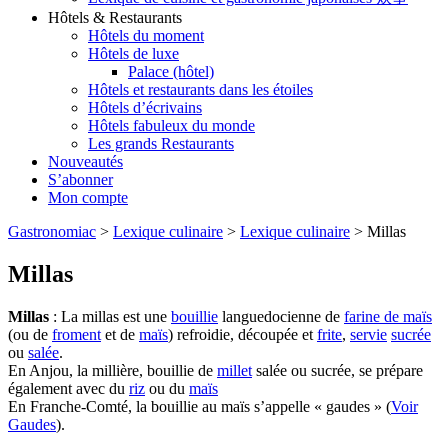
Hôtels & Restaurants
Hôtels du moment
Hôtels de luxe
Palace (hôtel)
Hôtels et restaurants dans les étoiles
Hôtels d’écrivains
Hôtels fabuleux du monde
Les grands Restaurants
Nouveautés
S’abonner
Mon compte
Gastronomiac
>
Lexique culinaire
>
Lexique culinaire
>
Millas
Millas
Millas
: La millas est une
bouillie
languedocienne de
farine de maïs
(ou de
froment
et de
maïs
) refroidie, découpée et
frite
,
servie
sucrée
ou
salée
.
En Anjou, la millière, bouillie de
millet
salée ou sucrée, se prépare
également avec du
riz
ou du
maïs
En Franche-Comté, la bouillie au maïs s’appelle « gaudes » (
Voir
Gaudes
).