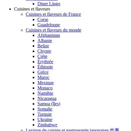
Diner Lingo
Cuisines et flaveurs
Cuisines et flaveurs de France
Corse
Guadeloupe
Cuisines et flaveurs du monde
Afghanistan
Albanie
Belize
Chypre
Crète
Érythrée
Éthiopie
Grèce
Maroc
Mexique
Monaco
Namibie
Nicaragua
Samoa (îles)
Somalie
Turquie
Ukraine
Zimbabwe
Lexique de cuisine et gastronomie japonaises 炊事