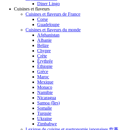
Diner Lingo
Cuisines et flaveurs
Cuisines et flaveurs de France
Corse
Guadeloupe
Cuisines et flaveurs du monde
Afghanistan
Albanie
Belize
Chypre
Crète
Érythrée
Éthiopie
Grèce
Maroc
Mexique
Monaco
Namibie
Nicaragua
Samoa (îles)
Somalie
Turquie
Ukraine
Zimbabwe
Lexique de cuisine et gastronomie japonaises 炊事