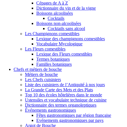
Cépages de A à Z
Dictionnaire du vin et de la vigne
Boissons alcoolisées
Cocktails
Boissons non-alcoolisées
Cocktails sans alcool
Les Champignons comestibles
Lexique des champignons comestibles
Vocabulaire Mycologique
Les Fleurs comestibles
Lexique des Fleurs comestibles
Termes botaniques
Familles botaniques
Chefs et métiers de bouche
Métiers de bouche
Les Chefs cuisiniers
Liste des cuisiniers de l’Antiquité à nos jours
La Grande Carte des Mets et des Plats
Top 10 des écoles hôtelières dans le monde
Ustensiles et vocabulaire technique de cuisine
Dictionnaire des termes organoleptiques
Événements gastronomiques
Fêtes gastronomiques par région française
Evénements gastronomiques par pays
Argot de Bouche