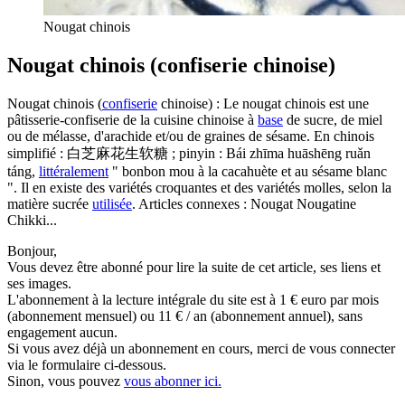
Nougat chinois
Nougat chinois (confiserie chinoise)
Nougat chinois (
confiserie
chinoise) : Le nougat chinois est une
pâtisserie-confiserie de la cuisine chinoise à
base
de sucre, de miel
ou de mélasse, d'arachide et/ou de graines de sésame. En chinois
simplifié : 白芝麻花生软糖 ; pinyin : Bái zhīma huāshēng ruǎn
táng,
littéralement
" bonbon mou à la cacahuète et au sésame blanc
". Il en existe des variétés croquantes et des variétés molles, selon la
matière sucrée
utilisée
. Articles connexes : Nougat Nougatine
Chikki...
Bonjour,
Vous devez être abonné pour lire la suite de cet article, ses liens et
ses images.
L'abonnement à la lecture intégrale du site est à 1 € euro par mois
(abonnement mensuel) ou 11 € / an (abonnement annuel), sans
engagement aucun.
Si vous avez déjà un abonnement en cours, merci de vous connecter
via le formulaire ci-dessous.
Sinon, vous pouvez
vous abonner ici.