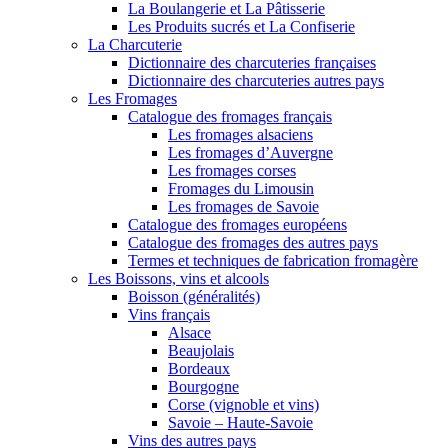
La Boulangerie et La Pâtisserie
Les Produits sucrés et La Confiserie
La Charcuterie
Dictionnaire des charcuteries françaises
Dictionnaire des charcuteries autres pays
Les Fromages
Catalogue des fromages français
Les fromages alsaciens
Les fromages d’Auvergne
Les fromages corses
Fromages du Limousin
Les fromages de Savoie
Catalogue des fromages européens
Catalogue des fromages des autres pays
Termes et techniques de fabrication fromagère
Les Boissons, vins et alcools
Boisson (généralités)
Vins français
Alsace
Beaujolais
Bordeaux
Bourgogne
Corse (vignoble et vins)
Savoie – Haute-Savoie
Vins des autres pays