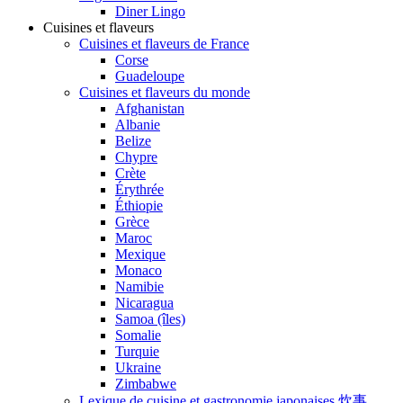
Diner Lingo
Cuisines et flaveurs
Cuisines et flaveurs de France
Corse
Guadeloupe
Cuisines et flaveurs du monde
Afghanistan
Albanie
Belize
Chypre
Crète
Érythrée
Éthiopie
Grèce
Maroc
Mexique
Monaco
Namibie
Nicaragua
Samoa (îles)
Somalie
Turquie
Ukraine
Zimbabwe
Lexique de cuisine et gastronomie japonaises 炊事