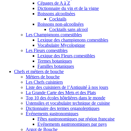
Cépages de A à Z
Dictionnaire du vin et de la vigne
Boissons alcoolisées
Cocktails
Boissons non-alcoolisées
Cocktails sans alcool
Les Champignons comestibles
Lexique des champignons comestibles
Vocabulaire Mycologique
Les Fleurs comestibles
Lexique des Fleurs comestibles
Termes botaniques
Familles botaniques
Chefs et métiers de bouche
Métiers de bouche
Les Chefs cuisiniers
Liste des cuisiniers de l’Antiquité à nos jours
La Grande Carte des Mets et des Plats
Top 10 des écoles hôtelières dans le monde
Ustensiles et vocabulaire technique de cuisine
Dictionnaire des termes organoleptiques
Événements gastronomiques
Fêtes gastronomiques par région française
Evénements gastronomiques par pays
Argot de Bouche