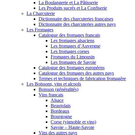
La Boulangerie et La Pâtisserie
Les Produits sucrés et La Confiserie
La Charcuterie
Dictionnaire des charcuteries françaises
Dictionnaire des charcuteries autres pays
Les Fromages
Catalogue des fromages français
Les fromages alsaciens
Les fromages d’Auvergne
Les fromages corses
Fromages du Limousin
Les fromages de Savoie
Catalogue des fromages européens
Catalogue des fromages des autres pays
Termes et techniques de fabrication fromagère
Les Boissons, vins et alcools
Boisson (généralités)
Vins français
Alsace
Beaujolais
Bordeaux
Bourgogne
Corse (vignoble et vins)
Savoie – Haute-Savoie
Vins des autres pays