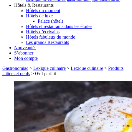
Hôtels & Restaurants
Hôtels du moment
Hôtels de luxe
Palace (hôtel)
Hôtels et restaurants dans les étoiles
Hôtels d’écrivains
Hôtels fabuleux du monde
Les grands Restaurants
Nouveautés
S’abonner
Mon compte
Gastronomiac
>
Lexique culinaire
>
Lexique culinaire
>
Produits
laitiers et oeufs
>
Œuf parfait