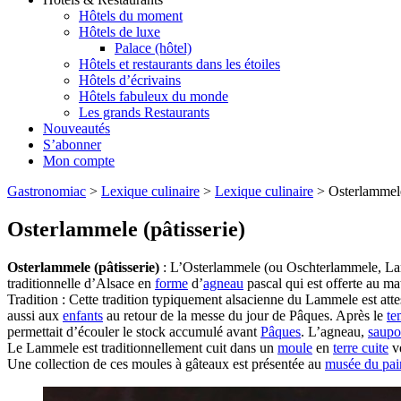
Hôtels du moment
Hôtels de luxe
Palace (hôtel)
Hôtels et restaurants dans les étoiles
Hôtels d’écrivains
Hôtels fabuleux du monde
Les grands Restaurants
Nouveautés
S’abonner
Mon compte
Gastronomiac
>
Lexique culinaire
>
Lexique culinaire
>
Osterlammele
Osterlammele (pâtisserie)
Osterlammele (pâtisserie)
: L’Osterlammele (ou Oschterlammele, La
traditionnelle d’Alsace en
forme
d’
agneau
pascal qui est offerte au m
Tradition : Cette tradition typiquement alsacienne du Lammele est att
aussi aux
enfants
au retour de la messe du jour de Pâques. Après le
te
permettait d’écouler le stock accumulé avant
Pâques
. L’agneau,
saupo
Le Lammele est traditionnellement cuit dans un
moule
en
terre cuite
ve
Une collection de ces moules à gâteaux est présentée au
musée du pain