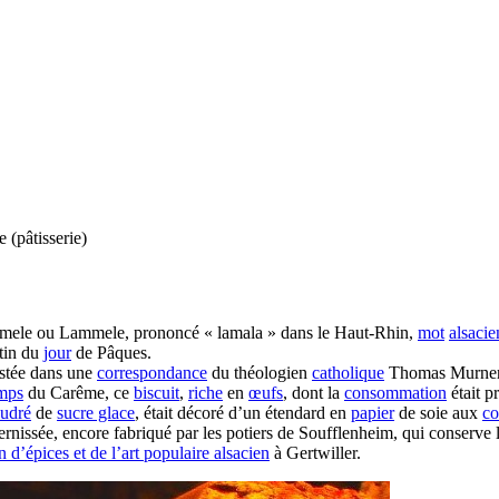
 (pâtisserie)
mele ou Lammele, prononcé « lamala » dans le Haut-Rhin,
mot
alsacie
atin du
jour
de Pâques.
estée dans une
correspondance
du théologien
catholique
Thomas Murner, e
mps
du Carême, ce
biscuit
,
riche
en
œufs
, dont la
consommation
était p
udré
de
sucre glace
, était décoré d’un étendard en
papier
de soie aux
co
rnissée, encore fabriqué par les potiers de Soufflenheim, qui conserve
 d’épices et de l’art populaire alsacien
à Gertwiller.