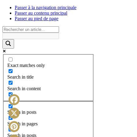
Passer à la navigation principale
Passer au contenu principal
Passer au pied de page
Exact matches only
Search in title
Search in content
Facebook
Search in posts
X
Search in pages
Search in posts
Pinterest