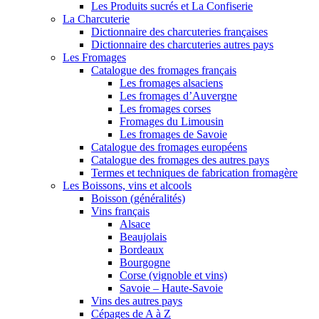
Les Produits sucrés et La Confiserie
La Charcuterie
Dictionnaire des charcuteries françaises
Dictionnaire des charcuteries autres pays
Les Fromages
Catalogue des fromages français
Les fromages alsaciens
Les fromages d’Auvergne
Les fromages corses
Fromages du Limousin
Les fromages de Savoie
Catalogue des fromages européens
Catalogue des fromages des autres pays
Termes et techniques de fabrication fromagère
Les Boissons, vins et alcools
Boisson (généralités)
Vins français
Alsace
Beaujolais
Bordeaux
Bourgogne
Corse (vignoble et vins)
Savoie – Haute-Savoie
Vins des autres pays
Cépages de A à Z