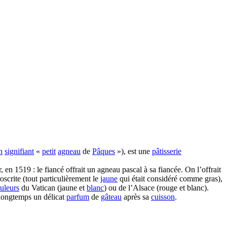
n
signifiant
«
petit
agneau
de
Pâques
»), est une
pâtisserie
n 1519 : le fiancé offrait un agneau pascal à sa fiancée. On l’offrait
roscrite (tout particulièrement le
jaune
qui était considéré comme gras),
uleurs
du Vatican (jaune et
blanc
) ou de l’Alsace (rouge et blanc).
 longtemps un délicat
parfum
de
gâteau
après sa
cuisson
.