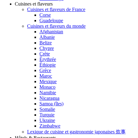
Cuisines et flaveurs
Cuisines et flaveurs de France
Corse
Guadeloupe
Cuisines et flaveurs du monde
Afghanistan
Albanie
Belize
Chypre
Crète
Érythrée
Éthiopie
Grèce
Maroc
Mexique
Monaco
Namibie
Nicaragua
Samoa (îles)
Somalie
Turquie
Ukraine
Zimbabwe
Lexique de cuisine et gastronomie japonaises 炊事
Hôtels & Restaurants