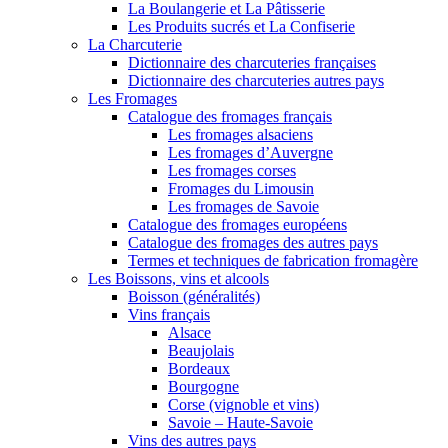
La Boulangerie et La Pâtisserie
Les Produits sucrés et La Confiserie
La Charcuterie
Dictionnaire des charcuteries françaises
Dictionnaire des charcuteries autres pays
Les Fromages
Catalogue des fromages français
Les fromages alsaciens
Les fromages d’Auvergne
Les fromages corses
Fromages du Limousin
Les fromages de Savoie
Catalogue des fromages européens
Catalogue des fromages des autres pays
Termes et techniques de fabrication fromagère
Les Boissons, vins et alcools
Boisson (généralités)
Vins français
Alsace
Beaujolais
Bordeaux
Bourgogne
Corse (vignoble et vins)
Savoie – Haute-Savoie
Vins des autres pays