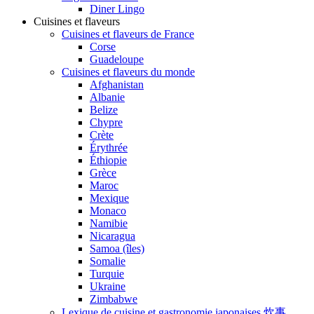
Diner Lingo
Cuisines et flaveurs
Cuisines et flaveurs de France
Corse
Guadeloupe
Cuisines et flaveurs du monde
Afghanistan
Albanie
Belize
Chypre
Crète
Érythrée
Éthiopie
Grèce
Maroc
Mexique
Monaco
Namibie
Nicaragua
Samoa (îles)
Somalie
Turquie
Ukraine
Zimbabwe
Lexique de cuisine et gastronomie japonaises 炊事