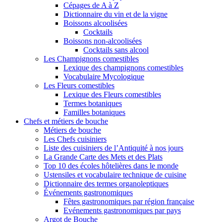
Cépages de A à Z
Dictionnaire du vin et de la vigne
Boissons alcoolisées
Cocktails
Boissons non-alcoolisées
Cocktails sans alcool
Les Champignons comestibles
Lexique des champignons comestibles
Vocabulaire Mycologique
Les Fleurs comestibles
Lexique des Fleurs comestibles
Termes botaniques
Familles botaniques
Chefs et métiers de bouche
Métiers de bouche
Les Chefs cuisiniers
Liste des cuisiniers de l’Antiquité à nos jours
La Grande Carte des Mets et des Plats
Top 10 des écoles hôtelières dans le monde
Ustensiles et vocabulaire technique de cuisine
Dictionnaire des termes organoleptiques
Événements gastronomiques
Fêtes gastronomiques par région française
Evénements gastronomiques par pays
Argot de Bouche