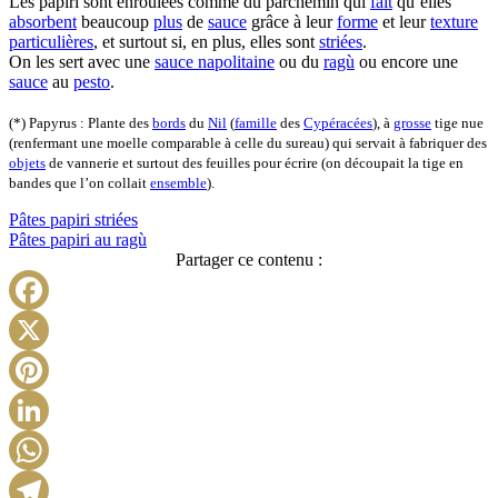
Les papiri sont enroulées comme du parchemin qui
fait
qu’elles
absorbent
beaucoup
plus
de
sauce
grâce à leur
forme
et leur
texture
particulières
, et surtout si, en plus, elles sont
striées
.
On les sert avec une
sauce napolitaine
ou du
ragù
ou encore une
sauce
au
pesto
.
(*) Papyrus :
Plante
des
bords
du
Nil
(
famille
des
Cypéracées
), à
grosse
tige nue
(renfermant une moelle
comparable
à celle du sureau) qui servait à fabriquer
des
objets
de
vannerie
et surtout
des
feuilles pour écrire (on découpait la tige en
bandes
que
l’on
collait
ensemble
).
Pâtes papiri striées
Pâtes papiri au ragù
Partager ce contenu :
Facebook
X
Pinterest
LinkedIn
WhatsApp