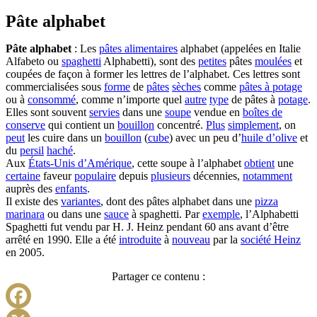
Pâte alphabet
Pâte alphabet
: Les
pâtes alimentaires
alphabet (appelées en Italie
Alfabeto ou
spaghetti
Alphabetti), sont des
petites
pâtes
moulées
et
coupées de façon à former les lettres de l’alphabet. Ces lettres sont
commercialisées sous
forme
de
pâtes
sèches
comme
pâtes à potage
ou à
consommé
, comme n’importe quel
autre
type
de pâtes à
potage
.
Elles sont souvent
servies
dans une
soupe
vendue en
boîtes de
conserve
qui contient un
bouillon
concentré.
Plus
simplement
, on
peut
les cuire dans un
bouillon
(
cube
) avec un peu d’
huile d’olive
et
du
persil
haché
.
Aux
États-Unis d’Amérique
, cette soupe à l’alphabet
obtient
une
certaine
faveur
populaire
depuis
plusieurs
décennies,
notamment
auprès des
enfants
.
Il existe des
variantes
, dont des pâtes alphabet dans une
pizza
marinara
ou dans une
sauce
à spaghetti. Par
exemple
, l’Alphabetti
Spaghetti fut vendu par H. J. Heinz pendant 60 ans avant d’être
arrêté en 1990. Elle a été
introduite
à
nouveau
par la
société Heinz
en 2005.
Partager ce contenu :