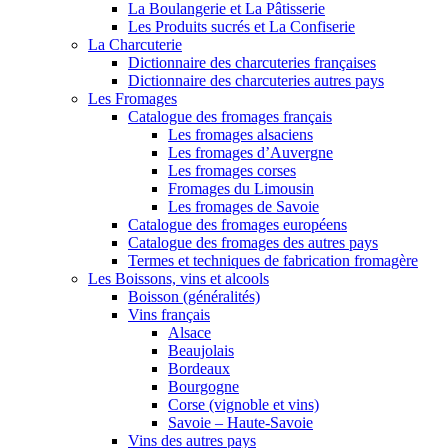
La Boulangerie et La Pâtisserie
Les Produits sucrés et La Confiserie
La Charcuterie
Dictionnaire des charcuteries françaises
Dictionnaire des charcuteries autres pays
Les Fromages
Catalogue des fromages français
Les fromages alsaciens
Les fromages d’Auvergne
Les fromages corses
Fromages du Limousin
Les fromages de Savoie
Catalogue des fromages européens
Catalogue des fromages des autres pays
Termes et techniques de fabrication fromagère
Les Boissons, vins et alcools
Boisson (généralités)
Vins français
Alsace
Beaujolais
Bordeaux
Bourgogne
Corse (vignoble et vins)
Savoie – Haute-Savoie
Vins des autres pays