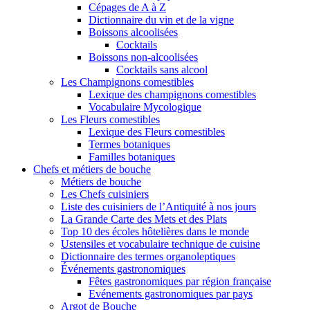
Cépages de A à Z
Dictionnaire du vin et de la vigne
Boissons alcoolisées
Cocktails
Boissons non-alcoolisées
Cocktails sans alcool
Les Champignons comestibles
Lexique des champignons comestibles
Vocabulaire Mycologique
Les Fleurs comestibles
Lexique des Fleurs comestibles
Termes botaniques
Familles botaniques
Chefs et métiers de bouche
Métiers de bouche
Les Chefs cuisiniers
Liste des cuisiniers de l’Antiquité à nos jours
La Grande Carte des Mets et des Plats
Top 10 des écoles hôtelières dans le monde
Ustensiles et vocabulaire technique de cuisine
Dictionnaire des termes organoleptiques
Événements gastronomiques
Fêtes gastronomiques par région française
Evénements gastronomiques par pays
Argot de Bouche