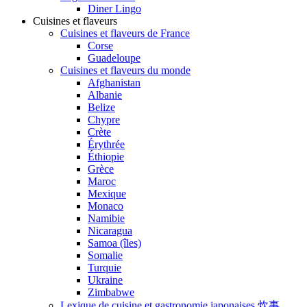
Diner Lingo
Cuisines et flaveurs
Cuisines et flaveurs de France
Corse
Guadeloupe
Cuisines et flaveurs du monde
Afghanistan
Albanie
Belize
Chypre
Crète
Érythrée
Éthiopie
Grèce
Maroc
Mexique
Monaco
Namibie
Nicaragua
Samoa (îles)
Somalie
Turquie
Ukraine
Zimbabwe
Lexique de cuisine et gastronomie japonaises 炊事