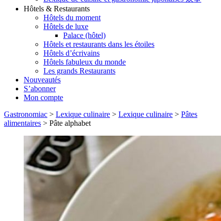
Hôtels & Restaurants
Hôtels du moment
Hôtels de luxe
Palace (hôtel)
Hôtels et restaurants dans les étoiles
Hôtels d’écrivains
Hôtels fabuleux du monde
Les grands Restaurants
Nouveautés
S’abonner
Mon compte
Gastronomiac
>
Lexique culinaire
>
Lexique culinaire
>
Pâtes
alimentaires
>
Pâte alphabet