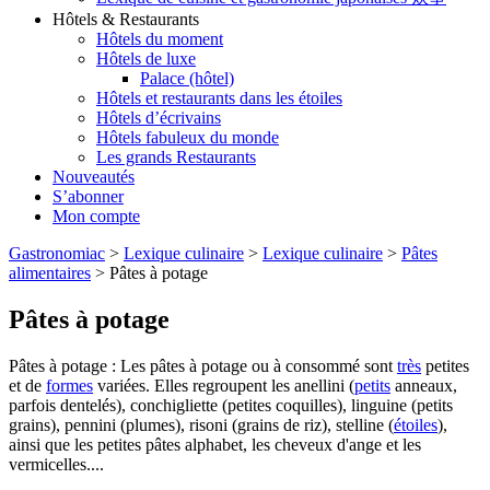
Hôtels & Restaurants
Hôtels du moment
Hôtels de luxe
Palace (hôtel)
Hôtels et restaurants dans les étoiles
Hôtels d’écrivains
Hôtels fabuleux du monde
Les grands Restaurants
Nouveautés
S’abonner
Mon compte
Gastronomiac
>
Lexique culinaire
>
Lexique culinaire
>
Pâtes
alimentaires
>
Pâtes à potage
Pâtes à potage
Pâtes à potage : Les pâtes à potage ou à consommé sont
très
petites
et de
formes
variées. Elles regroupent les anellini (
petits
anneaux,
parfois dentelés), conchigliette (petites coquilles), linguine (petits
grains), pennini (plumes), risoni (grains de riz), stelline (
étoiles
),
ainsi que les petites pâtes alphabet, les cheveux d'ange et les
vermicelles....