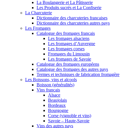
La Boulangerie et La Pâtisserie
Les Produits sucrés et La Confiserie
La Charcuterie
Dictionnaire des charcuteries françaises
Dictionnaire des charcuteries autres pays
Les Fromages
Catalogue des fromages français
Les fromages alsaciens
Les fromages d’Auvergne
Les fromages corses
Fromages du Limousin
Les fromages de Savoie
Catalogue des fromages européens
Catalogue des fromages des autres pays
Termes et techniques de fabrication fromagère
Les Boissons, vins et alcools
Boisson (généralités)
Vins français
Alsace
Beaujolais
Bordeaux
Bourgogne
Corse (vignoble et vins)
Savoie – Haute-Savoie
Vins des autres pays