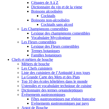
Cépages de A à Z
Dictionnaire du vin et de la vigne
Boissons alcoolisées
Cocktails
Boissons non-alcoolisées
Cocktails sans alcool
Les Champignons comestibles
Lexique des champignons comestibles
Vocabulaire Mycologique
Les Fleurs comestibles
Lexique des Fleurs comestibles
Termes botaniques
Familles botaniques
Chefs et métiers de bouche
Métiers de bouche
Les Chefs cuisiniers
Liste des cuisiniers de l’Antiquité à nos jours
La Grande Carte des Mets et des Plats
Top 10 des écoles hôtelières dans le monde
Ustensiles et vocabulaire technique de cuisine
Dictionnaire des termes organoleptiques
Événements gastronomiques
Fêtes gastronomiques par région française
Evénements gastronomiques par pays
Argot de Bouche