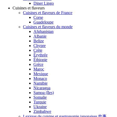
Diner Lingo
Cuisines et flaveurs
Cuisines et flaveurs de France
Corse
Guadeloupe
Cuisines et flaveurs du monde
Afghanistan
Albanie
Belize
Chypre
Crète
Érythrée
Éthiopie
Grèce
Maroc
Mexique
Monaco
Namibie
Nicaragua
Samoa (îles)
Somalie
Turquie
Ukraine
Zimbabwe
Lexique de cuisine et gastronomie japonaises 炊事