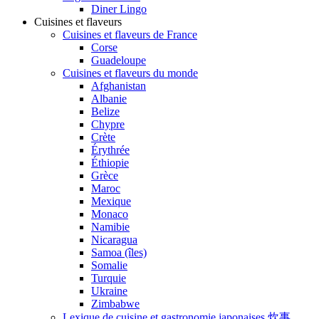
Diner Lingo
Cuisines et flaveurs
Cuisines et flaveurs de France
Corse
Guadeloupe
Cuisines et flaveurs du monde
Afghanistan
Albanie
Belize
Chypre
Crète
Érythrée
Éthiopie
Grèce
Maroc
Mexique
Monaco
Namibie
Nicaragua
Samoa (îles)
Somalie
Turquie
Ukraine
Zimbabwe
Lexique de cuisine et gastronomie japonaises 炊事