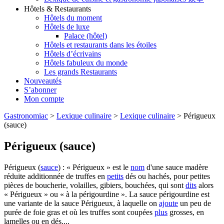
Hôtels & Restaurants
Hôtels du moment
Hôtels de luxe
Palace (hôtel)
Hôtels et restaurants dans les étoiles
Hôtels d’écrivains
Hôtels fabuleux du monde
Les grands Restaurants
Nouveautés
S’abonner
Mon compte
Gastronomiac
>
Lexique culinaire
>
Lexique culinaire
>
Périgueux
(sauce)
Périgueux (sauce)
Périgueux (
sauce
) : « Périgueux » est le
nom
d'une sauce madère
réduite additionnée de truffes en
petits
dés ou hachés, pour petites
pièces de boucherie, volailles, gibiers, bouchées, qui sont
dits
alors
« Périgueux » ou « à la périgourdine ». La sauce périgourdine est
une variante de la sauce Périgueux, à laquelle on
ajoute
un peu de
purée de foie gras et où les truffes sont coupées
plus
grosses, en
lamelles ou en dés....