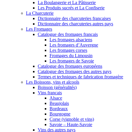
La Boulangerie et La Pâtisserie
Les Produits sucrés et La Confiserie
La Charcuterie
Dictionnaire des charcuteries françaises
Dictionnaire des charcuteries autres pays
Les Fromages
Catalogue des fromages français
Les fromages alsaciens
Les fromages d’Auvergne
Les fromages corses
Fromages du Limousin
Les fromages de Savoie
Catalogue des fromages européens
Catalogue des fromages des autres pays
Termes et techniques de fabrication fromagère
Les Boissons, vins et alcools
Boisson (généralités)
Vins français
Alsace
Beaujolais
Bordeaux
Bourgogne
Corse (vignoble et vins)
Savoie – Haute-Savoie
Vins des autres pays