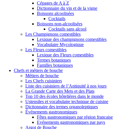
Cépages de A à Z
Dictionnaire du vin et de la vigne
Boissons alcoolisées
Cocktails
Boissons non-alcoolisées
Cocktails sans alcool
Les Champignons comestibles
Lexique des champignons comestibles
Vocabulaire Mycologique
Les Fleurs comestibles
Lexique des Fleurs comestibles
Termes botaniques
Familles botaniques
Chefs et métiers de bouche
Métiers de bouche
Les Chefs cuisiniers
Liste des cuisiniers de l’Antiquité à nos jours
La Grande Carte des Mets et des Plats
Top 10 des écoles hôtelières dans le monde
Ustensiles et vocabulaire technique de cuisine
Dictionnaire des termes organoleptiques
Événements gastronomiques
Fêtes gastronomiques par région française
Evénements gastronomiques par pays
Argot de Bouche