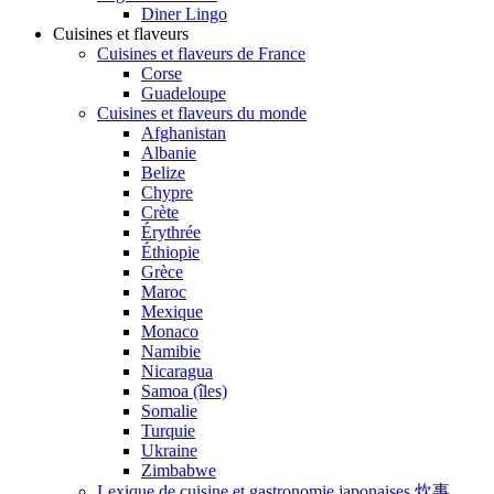
Diner Lingo
Cuisines et flaveurs
Cuisines et flaveurs de France
Corse
Guadeloupe
Cuisines et flaveurs du monde
Afghanistan
Albanie
Belize
Chypre
Crète
Érythrée
Éthiopie
Grèce
Maroc
Mexique
Monaco
Namibie
Nicaragua
Samoa (îles)
Somalie
Turquie
Ukraine
Zimbabwe
Lexique de cuisine et gastronomie japonaises 炊事