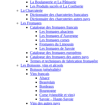
La Boulangerie et La Pâtisserie
Les Produits sucrés et La Confiserie
La Charcuterie
Dictionnaire des charcuteries françaises
Dictionnaire des charcuteries autres pays
Les Fromages
Catalogue des fromages français
Les fromages alsaciens
Les fromages d’Auvergne
Les fromages corses
Fromages du Limousin
Les fromages de Savoie
Catalogue des fromages européens
Catalogue des fromages des autres pays
Termes et techniques de fabrication fromagère
Les Boissons, vins et alcools
Boisson (généralités)
Vins français
Alsace
Beaujolais
Bordeaux
Bourgogne
Corse (vignoble et vins)
Savoie – Haute-Savoie
Vins des autres pays