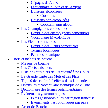
Cépages de A à Z
Dictionnaire du vin et de la vigne
Boissons alcoolisées
Cocktails
Boissons non-alcoolisées
Cocktails sans alcool
Les Champignons comestibles
Lexique des champignons comestibles
Vocabulaire Mycologique
Les Fleurs comestibles
Lexique des Fleurs comestibles
Termes botaniques
Familles botaniques
Chefs et métiers de bouche
Métiers de bouche
Les Chefs cuisiniers
Liste des cuisiniers de l’Antiquité à nos jours
La Grande Carte des Mets et des Plats
Top 10 des écoles hôtelières dans le monde
Ustensiles et vocabulaire technique de cuisine
Dictionnaire des termes organoleptiques
Événements gastronomiques
Fêtes gastronomiques par région française
Evénements gastronomiques par pays
Argot de Bouche