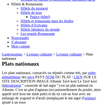
Hôtels & Restaurants
Hôtels du moment
Hôtels de luxe
Palace (hôtel)
Hôtels et restaurants dans les étoiles
Hôtels d’écrivains
Hôtels fabuleux du monde
Les grands Restaurants
Nouveautés
S’abonner
Mon compte
Gastronomiac
>
Lexique culinaire
>
Lexique culinaire
>
Plats
nationaux
Plats nationaux
Les plats nationaux, consacrés ou réputés comme tels, par
ordre
alphabétique
des
pays
PAYS
NOM
DU PLAT /
LIEN
SUR LE
SITE DESCRIPTION IMAGE Albanie Tavë kosi Le Tavë kosi
(
littéralement
" casserole de lait aigre ") est un plat national en
Albanie. C'est un plat d'agneau (occasionnellement du poulet, alors
appelé tavë kosi me mish pule) et du riz cuit au four avec un
mélange de yogourt et d'œufs (remplaçant le lait aigre d'
origine
)
ajouté à un roux