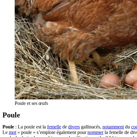
Poule et ses œufs
Poule
Poule
: La poule est la
femelle
de
divers
gallinacés,
notamment
du
co
Le
mot
« poule » s’emploie également pour
nommer
la femelle de div