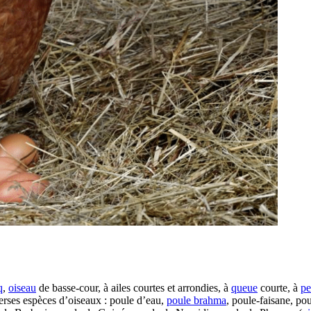
q
,
oiseau
de basse-cour, à ailes courtes et arrondies, à
queue
courte, à
pe
erses espèces d’oiseaux : poule d’eau,
poule brahma
, poule-faisane, pou