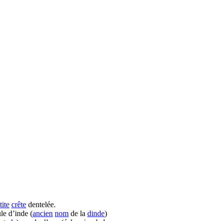
tite
crête
dentelée.
le d’inde (
ancien
nom
de la
dinde
)