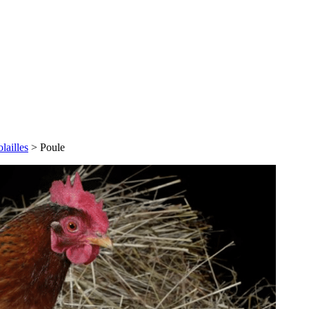
lailles
>
Poule