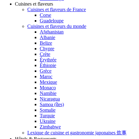
Cuisines et flaveurs
Cuisines et flaveurs de France
Corse
Guadeloupe
Cuisines et flaveurs du monde
Afghanistan
Albanie
Belize
Chypre
Crète
Érythrée
Éthiopie
Grèce
Maroc
Mexique
Monaco
Namibie
Nicaragua
Samoa (îles)
Somalie
Turquie
Ukraine
Zimbabwe
Lexique de cuisine et gastronomie japonaises 炊事
Hôtels & Restaurants