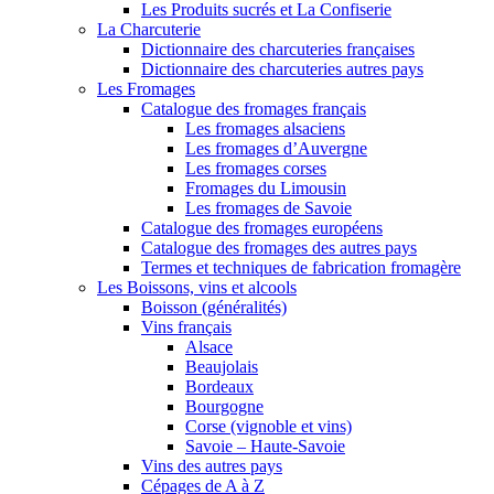
Les Produits sucrés et La Confiserie
La Charcuterie
Dictionnaire des charcuteries françaises
Dictionnaire des charcuteries autres pays
Les Fromages
Catalogue des fromages français
Les fromages alsaciens
Les fromages d’Auvergne
Les fromages corses
Fromages du Limousin
Les fromages de Savoie
Catalogue des fromages européens
Catalogue des fromages des autres pays
Termes et techniques de fabrication fromagère
Les Boissons, vins et alcools
Boisson (généralités)
Vins français
Alsace
Beaujolais
Bordeaux
Bourgogne
Corse (vignoble et vins)
Savoie – Haute-Savoie
Vins des autres pays
Cépages de A à Z