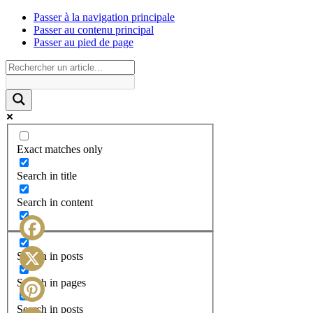
Passer à la navigation principale
Passer au contenu principal
Passer au pied de page
Exact matches only
Search in title
Search in content
Facebook
Search in posts
X
Search in pages
Search in posts
Pinterest