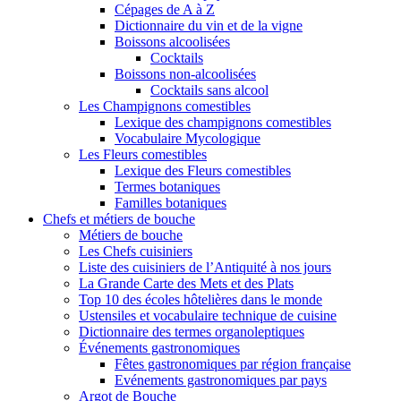
Cépages de A à Z
Dictionnaire du vin et de la vigne
Boissons alcoolisées
Cocktails
Boissons non-alcoolisées
Cocktails sans alcool
Les Champignons comestibles
Lexique des champignons comestibles
Vocabulaire Mycologique
Les Fleurs comestibles
Lexique des Fleurs comestibles
Termes botaniques
Familles botaniques
Chefs et métiers de bouche
Métiers de bouche
Les Chefs cuisiniers
Liste des cuisiniers de l’Antiquité à nos jours
La Grande Carte des Mets et des Plats
Top 10 des écoles hôtelières dans le monde
Ustensiles et vocabulaire technique de cuisine
Dictionnaire des termes organoleptiques
Événements gastronomiques
Fêtes gastronomiques par région française
Evénements gastronomiques par pays
Argot de Bouche