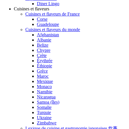
Diner Lingo
Cuisines et flaveurs
Cuisines et flaveurs de France
Corse
Guadeloupe
Cuisines et flaveurs du monde
Afghanistan
Albanie
Belize
Chypre
Crète
Érythrée
Éthiopie
Grèce
Maroc
Mexique
Monaco
Namibie
Nicaragua
Samoa (îles)
Somalie
Turquie
Ukraine
Zimbabwe
Lexique de cuisine et gastronomie japonaises 炊事