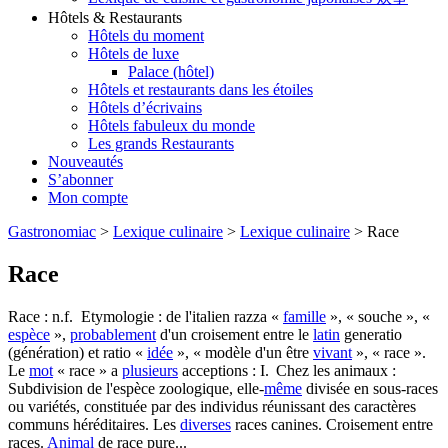
Hôtels & Restaurants
Hôtels du moment
Hôtels de luxe
Palace (hôtel)
Hôtels et restaurants dans les étoiles
Hôtels d’écrivains
Hôtels fabuleux du monde
Les grands Restaurants
Nouveautés
S’abonner
Mon compte
Gastronomiac
>
Lexique culinaire
>
Lexique culinaire
>
Race
Race
Race : n.f. Etymologie : de l'italien razza «
famille
», « souche », «
espèce
»,
probablement
d'un croisement entre le
latin
generatio
(génération) et ratio «
idée
», « modèle d'un être
vivant
», « race ».
Le
mot
« race » a
plusieurs
acceptions : I. Chez les animaux :
Subdivision de l'espèce zoologique, elle-
même
divisée en sous-races
ou variétés, constituée par des individus réunissant des caractères
communs héréditaires. Les
diverses
races canines. Croisement entre
races.
Animal
de race pure...