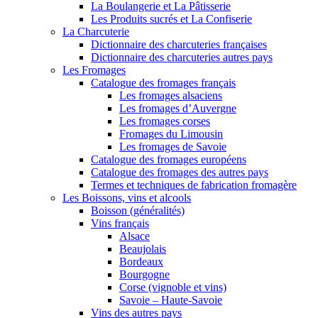
La Boulangerie et La Pâtisserie
Les Produits sucrés et La Confiserie
La Charcuterie
Dictionnaire des charcuteries françaises
Dictionnaire des charcuteries autres pays
Les Fromages
Catalogue des fromages français
Les fromages alsaciens
Les fromages d’Auvergne
Les fromages corses
Fromages du Limousin
Les fromages de Savoie
Catalogue des fromages européens
Catalogue des fromages des autres pays
Termes et techniques de fabrication fromagère
Les Boissons, vins et alcools
Boisson (généralités)
Vins français
Alsace
Beaujolais
Bordeaux
Bourgogne
Corse (vignoble et vins)
Savoie – Haute-Savoie
Vins des autres pays