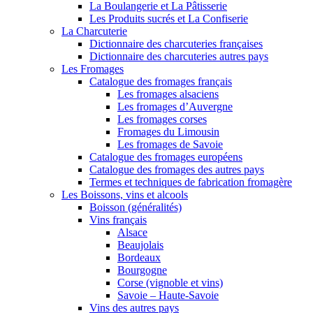
La Boulangerie et La Pâtisserie
Les Produits sucrés et La Confiserie
La Charcuterie
Dictionnaire des charcuteries françaises
Dictionnaire des charcuteries autres pays
Les Fromages
Catalogue des fromages français
Les fromages alsaciens
Les fromages d’Auvergne
Les fromages corses
Fromages du Limousin
Les fromages de Savoie
Catalogue des fromages européens
Catalogue des fromages des autres pays
Termes et techniques de fabrication fromagère
Les Boissons, vins et alcools
Boisson (généralités)
Vins français
Alsace
Beaujolais
Bordeaux
Bourgogne
Corse (vignoble et vins)
Savoie – Haute-Savoie
Vins des autres pays