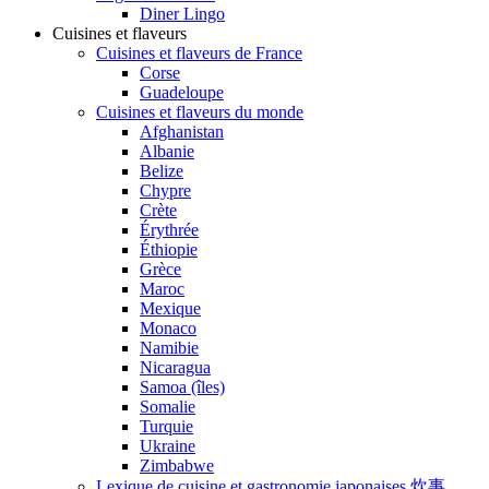
Diner Lingo
Cuisines et flaveurs
Cuisines et flaveurs de France
Corse
Guadeloupe
Cuisines et flaveurs du monde
Afghanistan
Albanie
Belize
Chypre
Crète
Érythrée
Éthiopie
Grèce
Maroc
Mexique
Monaco
Namibie
Nicaragua
Samoa (îles)
Somalie
Turquie
Ukraine
Zimbabwe
Lexique de cuisine et gastronomie japonaises 炊事