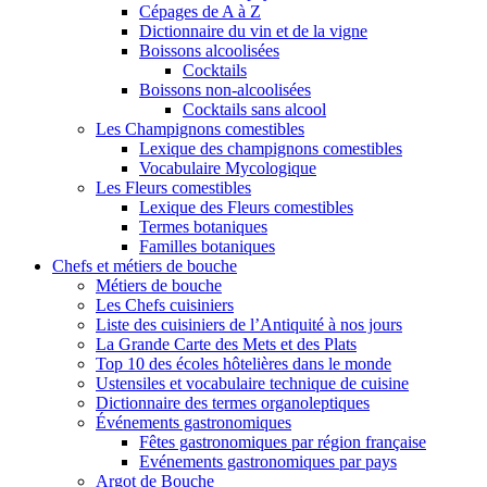
Cépages de A à Z
Dictionnaire du vin et de la vigne
Boissons alcoolisées
Cocktails
Boissons non-alcoolisées
Cocktails sans alcool
Les Champignons comestibles
Lexique des champignons comestibles
Vocabulaire Mycologique
Les Fleurs comestibles
Lexique des Fleurs comestibles
Termes botaniques
Familles botaniques
Chefs et métiers de bouche
Métiers de bouche
Les Chefs cuisiniers
Liste des cuisiniers de l’Antiquité à nos jours
La Grande Carte des Mets et des Plats
Top 10 des écoles hôtelières dans le monde
Ustensiles et vocabulaire technique de cuisine
Dictionnaire des termes organoleptiques
Événements gastronomiques
Fêtes gastronomiques par région française
Evénements gastronomiques par pays
Argot de Bouche