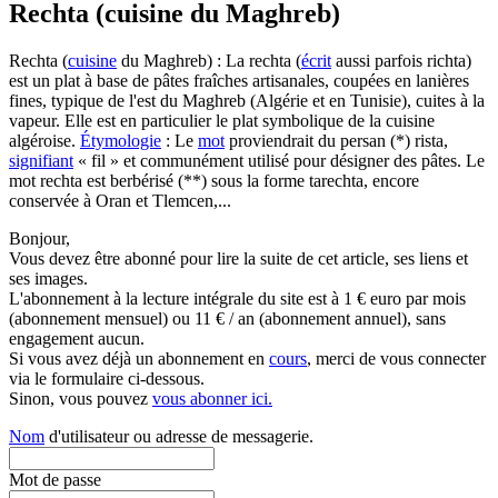
Rechta (cuisine du Maghreb)
Rechta (
cuisine
du Maghreb) : La rechta (
écrit
aussi parfois richta)
est un plat à base de pâtes fraîches artisanales, coupées en lanières
fines, typique de l'est du Maghreb (Algérie et en Tunisie), cuites à la
vapeur. Elle est en particulier le plat symbolique de la cuisine
algéroise.
Étymologie
: Le
mot
proviendrait du persan (*) rista,
signifiant
« fil » et communément utilisé pour désigner des pâtes. Le
mot rechta est berbérisé (**) sous la forme tarechta, encore
conservée à Oran et Tlemcen,...
Bonjour,
Vous devez être abonné pour lire la suite de cet article, ses liens et
ses images.
L'abonnement à la lecture intégrale du site est à 1 € euro par mois
(abonnement mensuel) ou 11 € / an (abonnement annuel), sans
engagement aucun.
Si vous avez déjà un abonnement en
cours
, merci de vous connecter
via le formulaire ci-dessous.
Sinon, vous pouvez
vous abonner ici.
Nom
d'utilisateur ou adresse de messagerie.
Mot de passe