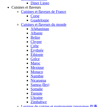
Diner Lingo
Cuisines et flaveurs
Cuisines et flaveurs de France
Corse
Guadeloupe
Cuisines et flaveurs du monde
Afghanistan
Albanie
Belize
Chypre
Crète
Érythrée
Éthiopie
Grèce
Maroc
Mexique
Monaco
Namibie
Nicaragua
Samoa (îles)
Somalie
Turquie
Ukraine
Zimbabwe
Lexique de cuisine et gastronomie japonaises 炊事