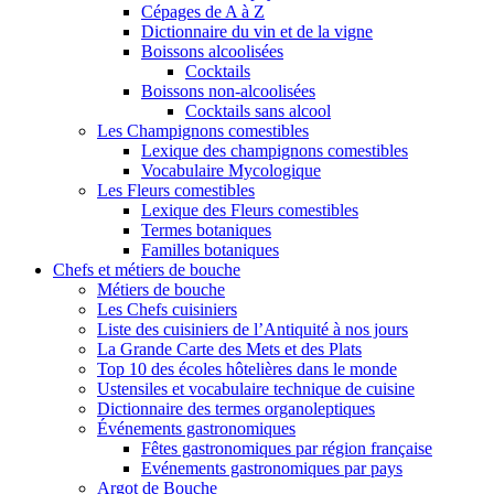
Cépages de A à Z
Dictionnaire du vin et de la vigne
Boissons alcoolisées
Cocktails
Boissons non-alcoolisées
Cocktails sans alcool
Les Champignons comestibles
Lexique des champignons comestibles
Vocabulaire Mycologique
Les Fleurs comestibles
Lexique des Fleurs comestibles
Termes botaniques
Familles botaniques
Chefs et métiers de bouche
Métiers de bouche
Les Chefs cuisiniers
Liste des cuisiniers de l’Antiquité à nos jours
La Grande Carte des Mets et des Plats
Top 10 des écoles hôtelières dans le monde
Ustensiles et vocabulaire technique de cuisine
Dictionnaire des termes organoleptiques
Événements gastronomiques
Fêtes gastronomiques par région française
Evénements gastronomiques par pays
Argot de Bouche