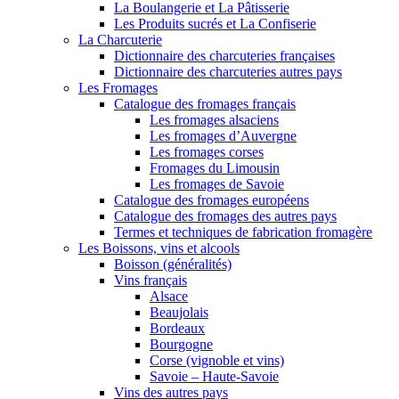
La Boulangerie et La Pâtisserie
Les Produits sucrés et La Confiserie
La Charcuterie
Dictionnaire des charcuteries françaises
Dictionnaire des charcuteries autres pays
Les Fromages
Catalogue des fromages français
Les fromages alsaciens
Les fromages d’Auvergne
Les fromages corses
Fromages du Limousin
Les fromages de Savoie
Catalogue des fromages européens
Catalogue des fromages des autres pays
Termes et techniques de fabrication fromagère
Les Boissons, vins et alcools
Boisson (généralités)
Vins français
Alsace
Beaujolais
Bordeaux
Bourgogne
Corse (vignoble et vins)
Savoie – Haute-Savoie
Vins des autres pays