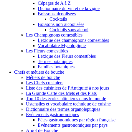
Cépages de A à Z
Dictionnaire du vin et de la vigne
Boissons alcoolisées
Cocktails
Boissons non-alcoolisées
Cocktails sans alcool
Les Champignons comestibles
Lexique des champignons comestibles
Vocabulaire Mycologique
Les Fleurs comestibles
Lexique des Fleurs comestibles
Termes botaniques
Familles botaniques
Chefs et métiers de bouche
Métiers de bouche
Les Chefs cuisiniers
Liste des cuisiniers de l’Antiquité à nos jours
La Grande Carte des Mets et des Plats
Top 10 des écoles hôtelières dans le monde
Ustensiles et vocabulaire technique de cuisine
Dictionnaire des termes organoleptiques
Événements gastronomiques
Fêtes gastronomiques par région française
Evénements gastronomiques par pays
Argot de Bouche