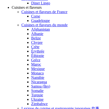
Diner Lingo
Cuisines et flaveurs
Cuisines et flaveurs de France
Corse
Guadeloupe
Cuisines et flaveurs du monde
Afghanistan
Albanie
Belize
Chypre
Crète
Érythrée
Éthiopie
Grèce
Maroc
Mexique
Monaco
Namibie
Nicaragua
Samoa (îles)
Somalie
Turquie
Ukraine
Zimbabwe
Lexique de cuisine et gastronomie japonaises 炊事