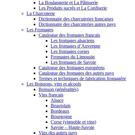
La Boulangerie et La Pâtisserie
Les Produits sucrés et La Confiserie
La Charcuterie
Dictionnaire des charcuteries françaises
Dictionnaire des charcuteries autres pays
Les Fromages
Catalogue des fromages français
Les fromages alsaciens
Les fromages d’Auvergne
Les fromages corses
Fromages du Limousin
Les fromages de Savoie
Catalogue des fromages européens
Catalogue des fromages des autres pays
Termes et techniques de fabrication fromagère
Les Boissons, vins et alcools
Boisson (généralités)
Vins français
Alsace
Beaujolais
Bordeaux
Bourgogne
Corse (vignoble et vins)
Savoie – Haute-Savoie
Vins des autres pays