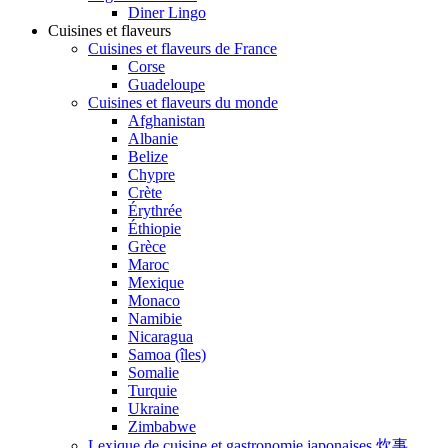
Diner Lingo
Cuisines et flaveurs
Cuisines et flaveurs de France
Corse
Guadeloupe
Cuisines et flaveurs du monde
Afghanistan
Albanie
Belize
Chypre
Crète
Érythrée
Éthiopie
Grèce
Maroc
Mexique
Monaco
Namibie
Nicaragua
Samoa (îles)
Somalie
Turquie
Ukraine
Zimbabwe
Lexique de cuisine et gastronomie japonaises 炊事