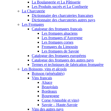
La Boulangerie et La Pâtisserie
Les Produits sucrés et La Confiserie
La Charcuterie
Dictionnaire des charcuteries françaises
Dictionnaire des charcuteries autres pays
Les Fromages
Catalogue des fromages français
Les fromages alsaciens
Les fromages d’Auvergne
Les fromages corses
Fromages du Limousin
Les fromages de Savoie
Catalogue des fromages européens
Catalogue des fromages des autres pays
Termes et techniques de fabrication fromagère
Les Boissons, vins et alcools
Boisson (généralités)
Vins français
Alsace
Beaujolais
Bordeaux
Bourgogne
Corse (vignoble et vins)
Savoie – Haute-Savoie
Vins des autres pays