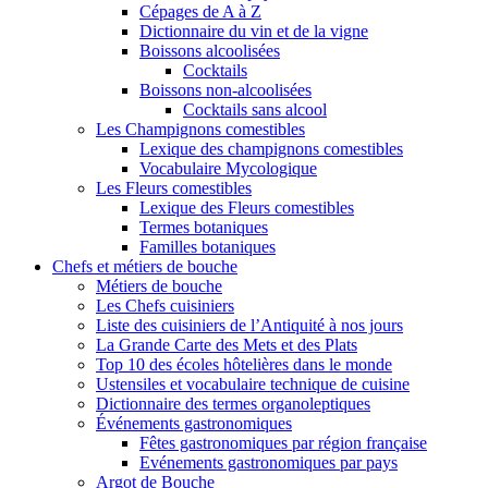
Cépages de A à Z
Dictionnaire du vin et de la vigne
Boissons alcoolisées
Cocktails
Boissons non-alcoolisées
Cocktails sans alcool
Les Champignons comestibles
Lexique des champignons comestibles
Vocabulaire Mycologique
Les Fleurs comestibles
Lexique des Fleurs comestibles
Termes botaniques
Familles botaniques
Chefs et métiers de bouche
Métiers de bouche
Les Chefs cuisiniers
Liste des cuisiniers de l’Antiquité à nos jours
La Grande Carte des Mets et des Plats
Top 10 des écoles hôtelières dans le monde
Ustensiles et vocabulaire technique de cuisine
Dictionnaire des termes organoleptiques
Événements gastronomiques
Fêtes gastronomiques par région française
Evénements gastronomiques par pays
Argot de Bouche