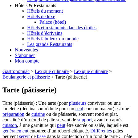
Hôtels & Restaurants
Hôtels du moment
Hôtels de luxe
Palace (hôtel)
Hôtels et restaurants dans les étoiles
Hôtels d’écrivains
Hôtels fabuleux du monde
Les grands Restaurants
Nouveautés
S’abonner
Mon compte
Gastronomiac
>
Lexique culinaire
>
Lexique culinaire
>
Boulangerie et pâtisserie
>
Tarte (pâtisserie)
Tarte (pâtisserie)
Tarte (pâtisserie) : Une tarte (pour
plusieurs
convives) ou une
tartelette (déclinaison réduite pour un
seul
consommateur) est une
préparation
de
cuisine
ou de pâtisserie, souvent rond et plat,
constitué d’un fond de pâte servant de
support
, avant ou après
cuisson
, à une garniture qui
peut
être sucrée ou salée, laquelle est
généralement
entourée d’un rebord chiqueté.
Différentes
pâtes
peuvent
servir
de
base
dans la confection d’un fond de tarte : - pâte