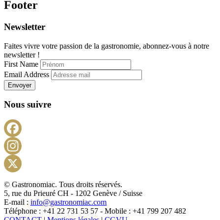
Footer
Newsletter
Faites vivre votre passion de la gastronomie, abonnez-vous à notre
newsletter !
First Name
Email Address
Envoyer
Nous suivre
Facebook
Instagram
X
© Gastronomiac. Tous droits réservés.
5, rue du Prieuré CH - 1202 Genève / Suisse
E-mail :
info@gastronomiac.com
Téléphone : +41 22 731 53 57 - Mobile : +41 799 207 482
CONTACT
|
Mentions légales
|
CGVU