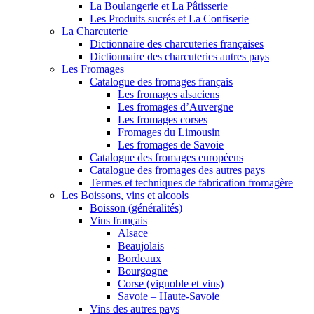
La Boulangerie et La Pâtisserie
Les Produits sucrés et La Confiserie
La Charcuterie
Dictionnaire des charcuteries françaises
Dictionnaire des charcuteries autres pays
Les Fromages
Catalogue des fromages français
Les fromages alsaciens
Les fromages d’Auvergne
Les fromages corses
Fromages du Limousin
Les fromages de Savoie
Catalogue des fromages européens
Catalogue des fromages des autres pays
Termes et techniques de fabrication fromagère
Les Boissons, vins et alcools
Boisson (généralités)
Vins français
Alsace
Beaujolais
Bordeaux
Bourgogne
Corse (vignoble et vins)
Savoie – Haute-Savoie
Vins des autres pays