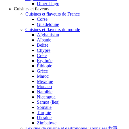
Diner Lingo
Cuisines et flaveurs
Cuisines et flaveurs de France
Corse
Guadeloupe
Cuisines et flaveurs du monde
Afghanistan
Albanie
Belize
Chypre
Crète
Érythrée
Éthiopie
Grèce
Maroc
Mexique
Monaco
Namibie
Nicaragua
Samoa (îles)
Somalie
Turquie
Ukraine
Zimbabwe
Lexique de cuisine et gastronomie japonaises 炊事