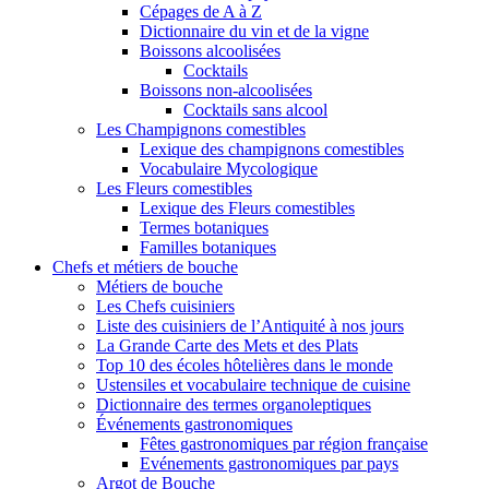
Cépages de A à Z
Dictionnaire du vin et de la vigne
Boissons alcoolisées
Cocktails
Boissons non-alcoolisées
Cocktails sans alcool
Les Champignons comestibles
Lexique des champignons comestibles
Vocabulaire Mycologique
Les Fleurs comestibles
Lexique des Fleurs comestibles
Termes botaniques
Familles botaniques
Chefs et métiers de bouche
Métiers de bouche
Les Chefs cuisiniers
Liste des cuisiniers de l’Antiquité à nos jours
La Grande Carte des Mets et des Plats
Top 10 des écoles hôtelières dans le monde
Ustensiles et vocabulaire technique de cuisine
Dictionnaire des termes organoleptiques
Événements gastronomiques
Fêtes gastronomiques par région française
Evénements gastronomiques par pays
Argot de Bouche