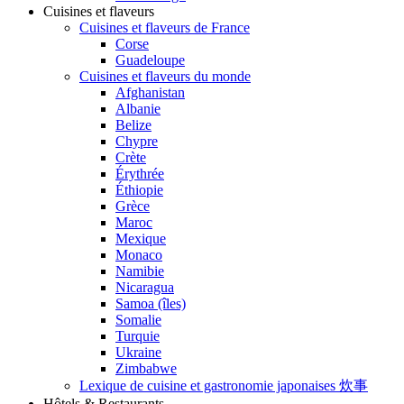
Cuisines et flaveurs
Cuisines et flaveurs de France
Corse
Guadeloupe
Cuisines et flaveurs du monde
Afghanistan
Albanie
Belize
Chypre
Crète
Érythrée
Éthiopie
Grèce
Maroc
Mexique
Monaco
Namibie
Nicaragua
Samoa (îles)
Somalie
Turquie
Ukraine
Zimbabwe
Lexique de cuisine et gastronomie japonaises 炊事
Hôtels & Restaurants