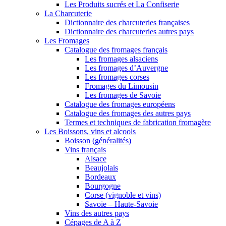
Les Produits sucrés et La Confiserie
La Charcuterie
Dictionnaire des charcuteries françaises
Dictionnaire des charcuteries autres pays
Les Fromages
Catalogue des fromages français
Les fromages alsaciens
Les fromages d’Auvergne
Les fromages corses
Fromages du Limousin
Les fromages de Savoie
Catalogue des fromages européens
Catalogue des fromages des autres pays
Termes et techniques de fabrication fromagère
Les Boissons, vins et alcools
Boisson (généralités)
Vins français
Alsace
Beaujolais
Bordeaux
Bourgogne
Corse (vignoble et vins)
Savoie – Haute-Savoie
Vins des autres pays
Cépages de A à Z