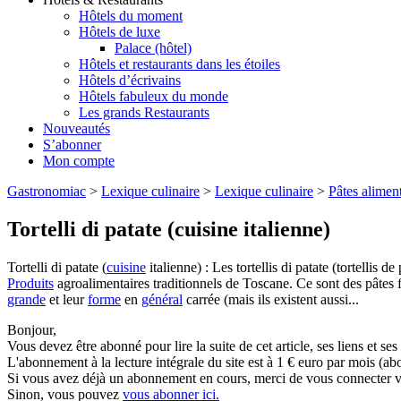
Hôtels du moment
Hôtels de luxe
Palace (hôtel)
Hôtels et restaurants dans les étoiles
Hôtels d’écrivains
Hôtels fabuleux du monde
Les grands Restaurants
Nouveautés
S’abonner
Mon compte
Gastronomiac
>
Lexique culinaire
>
Lexique culinaire
>
Pâtes aliment
Tortelli di patate (cuisine italienne)
Tortelli di patate (
cuisine
italienne) : Les tortellis di patate (tortellis
Produits
agroalimentaires traditionnels de Toscane. Ce sont des pâtes fa
grande
et leur
forme
en
général
carrée (mais ils existent aussi...
Bonjour,
Vous devez être abonné pour lire la suite de cet article, ses liens et se
L'abonnement à la lecture intégrale du site est à 1 € euro par mois 
Si vous avez déjà un abonnement en cours, merci de vous connecter vi
Sinon, vous pouvez
vous abonner ici.