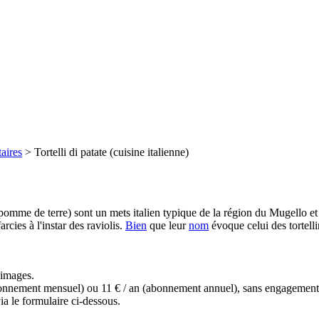
aires
>
Tortelli di patate (cuisine italienne)
 de pomme de terre) sont un mets italien typique de la région du Mugello e
rcies à l'instar des raviolis.
Bien
que leur
nom
évoque celui des tortellin
s images.
(abonnement mensuel) ou 11 € / an (abonnement annuel), sans engagemen
a le formulaire ci-dessous.