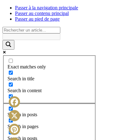
Passer à la navigation principale
Passer au contenu principal
Passer au pied de page
Exact matches only
Search in title
Search in content
Facebook
Search in posts
X
Search in pages
Search in posts
Pinterest