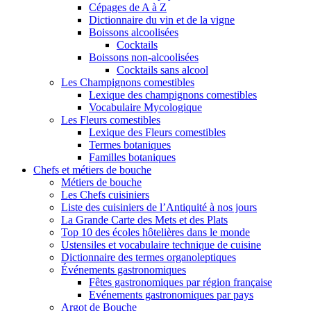
Cépages de A à Z
Dictionnaire du vin et de la vigne
Boissons alcoolisées
Cocktails
Boissons non-alcoolisées
Cocktails sans alcool
Les Champignons comestibles
Lexique des champignons comestibles
Vocabulaire Mycologique
Les Fleurs comestibles
Lexique des Fleurs comestibles
Termes botaniques
Familles botaniques
Chefs et métiers de bouche
Métiers de bouche
Les Chefs cuisiniers
Liste des cuisiniers de l’Antiquité à nos jours
La Grande Carte des Mets et des Plats
Top 10 des écoles hôtelières dans le monde
Ustensiles et vocabulaire technique de cuisine
Dictionnaire des termes organoleptiques
Événements gastronomiques
Fêtes gastronomiques par région française
Evénements gastronomiques par pays
Argot de Bouche