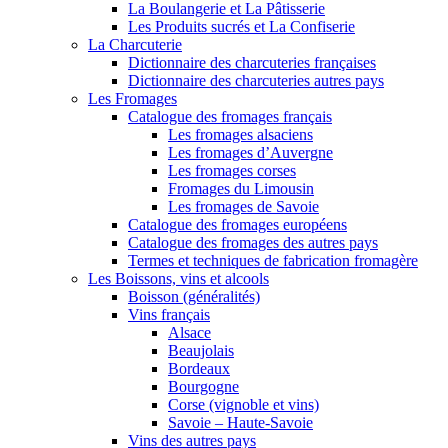
La Boulangerie et La Pâtisserie
Les Produits sucrés et La Confiserie
La Charcuterie
Dictionnaire des charcuteries françaises
Dictionnaire des charcuteries autres pays
Les Fromages
Catalogue des fromages français
Les fromages alsaciens
Les fromages d’Auvergne
Les fromages corses
Fromages du Limousin
Les fromages de Savoie
Catalogue des fromages européens
Catalogue des fromages des autres pays
Termes et techniques de fabrication fromagère
Les Boissons, vins et alcools
Boisson (généralités)
Vins français
Alsace
Beaujolais
Bordeaux
Bourgogne
Corse (vignoble et vins)
Savoie – Haute-Savoie
Vins des autres pays