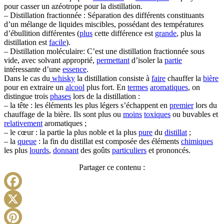
pour casser un azéotrope pour la distillation.
– Distillation fractionnée : Séparation des différents constituants
d’un mélange de liquides miscibles, possédant des températures
d’ébullition différentes (
plus
cette différence est
grande
, plus la
distillation est
facile
).
– Distillation moléculaire: C’est une distillation fractionnée sous
vide, avec solvant approprié,
permettant
d’isoler la
partie
intéressante d’une
essence
.
Dans le cas du
whisky
la distillation consiste à
faire
chauffer la
bière
pour en extraire un
alcool
plus fort. En
termes
aromatiques
, on
distingue trois
phases
lors de la distillation :
– la tête : les éléments les plus légers s’échappent en
premier
lors du
chauffage de la bière. Ils sont plus ou
moins
toxiques
ou buvables et
relativement
aromatiques ;
– le cœur : la partie la plus noble et la plus
pure
du
distillat
;
– la
queue
: la fin du distillat est composée des éléments
chimiques
les plus
lourds
,
donnant
des goûts
particuliers
et prononcés.
Partager ce contenu :
Facebook
X