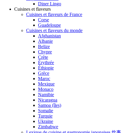
Diner Lingo
Cuisines et flaveurs
Cuisines et flaveurs de France
Corse
Guadeloupe
Cuisines et flaveurs du monde
Afghanistan
Albanie
Belize
Chypre
Crète
Érythrée
Éthiopie
Grèce
Maroc
Mexique
Monaco
Namibie
Nicaragua
Samoa (îles)
Somalie
Turquie
Ukraine
Zimbabwe
Lexique de cuisine et gastronomie japonaises 炊事