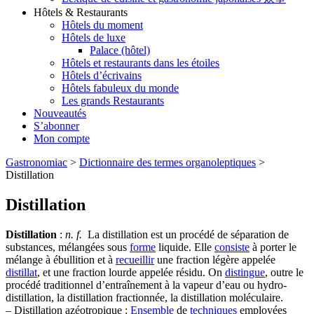
Hôtels & Restaurants
Hôtels du moment
Hôtels de luxe
Palace (hôtel)
Hôtels et restaurants dans les étoiles
Hôtels d’écrivains
Hôtels fabuleux du monde
Les grands Restaurants
Nouveautés
S’abonner
Mon compte
Gastronomiac
>
Dictionnaire des termes organoleptiques
>
Distillation
Distillation
Distillation
:
n. f.
La distillation est un procédé de séparation de
substances, mélangées sous
forme
liquide. Elle
consiste
à porter le
mélange à ébullition et à
recueillir
une fraction légère appelée
distillat
, et une fraction lourde appelée résidu. On
distingue
, outre le
procédé traditionnel d’entraînement à la vapeur d’eau ou hydro-
distillation, la distillation fractionnée, la distillation moléculaire.
– Distillation azéotropique :
Ensemble
de
techniques
employées