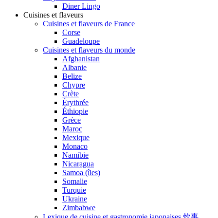
Diner Lingo
Cuisines et flaveurs
Cuisines et flaveurs de France
Corse
Guadeloupe
Cuisines et flaveurs du monde
Afghanistan
Albanie
Belize
Chypre
Crète
Érythrée
Éthiopie
Grèce
Maroc
Mexique
Monaco
Namibie
Nicaragua
Samoa (îles)
Somalie
Turquie
Ukraine
Zimbabwe
Lexique de cuisine et gastronomie japonaises 炊事