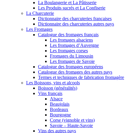
La Boulangerie et La Pâtisserie
Les Produits sucrés et La Confiserie
La Charcuterie
Dictionnaire des charcuteries françaises
Dictionnaire des charcuteries autres pays
Les Fromages
Catalogue des fromages français
Les fromages alsaciens
Les fromages d’Auvergne
Les fromages corses
Fromages du Limousin
Les fromages de Savoie
Catalogue des fromages européens
Catalogue des fromages des autres pays
Termes et techniques de fabrication fromagère
Les Boissons, vins et alcools
Boisson (généralités)
Vins français
Alsace
Beaujolais
Bordeaux
Bourgogne
Corse (vignoble et vins)
Savoie – Haute-Savoie
Vins des autres pays