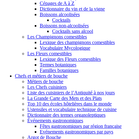
Cépages de A à Z
Dictionnaire du vin et de la vigne
Boissons alcoolisées
Cocktails
Boissons non-alcoolisées
Cocktails sans alcool
Les Champignons comestibles
Lexique des champignons comestibles
Vocabulaire Mycologique
Les Fleurs comestibles
Lexique des Fleurs comestibles
Termes botaniques
Familles botaniques
Chefs et métiers de bouche
Métiers de bouche
Les Chefs cuisiniers
Liste des cuisiniers de l’Antiquité à nos jours
La Grande Carte des Mets et des Plats
Top 10 des écoles hôtelières dans le monde
Ustensiles et vocabulaire technique de cuisine
Dictionnaire des termes organoleptiques
Événements gastronomiques
Fêtes gastronomiques par région française
Evénements gastronomiques par pays
Argot de Bouche